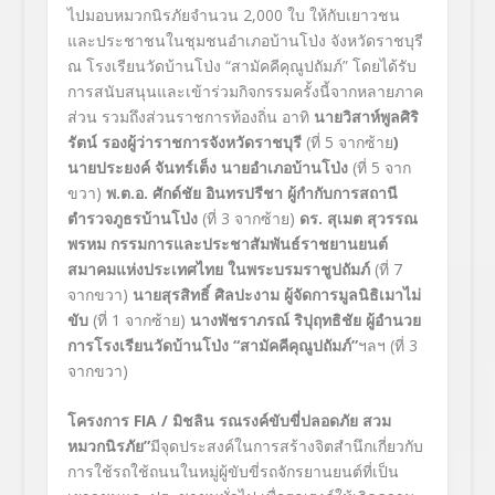
ไปมอบหมวกนิรภัยจำนวน 2,000 ใบ ให้กับเยาวชน
และประชาชนในชุมชนอำเภอบ้านโป่ง จังหวัดราชบุรี
ณ โรงเรียนวัดบ้านโป่ง “สามัคคีคุณูปถัมภ์” โดยได้รับ
การสนับสนุนและเข้าร่วมกิจกรรมครั้งนี้จากหลายภาค
ส่วน รวมถึงส่วนราชการท้องถิ่น อาทิ
นายวิสาห์พูลศิริ
รัตน์ รองผู้ว่าราชการจังหวัดราชบุรี
(ที่ 5 จากซ้าย
)
นายประยงค์ จันทร์เต็ง นายอำเภอบ้านโป่ง
(ที่ 5 จาก
ขวา)
พ.ต.อ. ศักด์ชัย อินทรปรีชา ผู้กำกับการสถานี
ตำรวจภูธรบ้านโป่ง
(ที่ 3 จากซ้าย)
ดร
. สุเมต สุวรรณ
พรหม กรรมการและประชาสัมพันธ์ราชยานยนต์
สมาคมแห่งประเทศไทย ในพระบรมราชูปถัมภ์
(ที่ 7
จากขวา)
นายสุรสิทธิ์ ศิลปะงาม ผู้จัดการมูลนิธิเมาไม่
ขับ
(ที่ 1 จากซ้าย)
นางพัชราภรณ์ ริปุฤทธิชัย ผู้อำนวย
การโรงเรียนวัดบ้านโป่ง
“
สามัคคีคุณูปถัมภ์
”
ฯลฯ (ที่ 3
จากขวา)
โครงการ FIA / มิชลิน รณรงค์ขับขี่ปลอดภัย สวม
หมวกนิรภัย”
มีจุดประสงค์ในการสร้างจิตสำนึกเกี่ยวกับ
การใช้รถใช้ถนนในหมู่ผู้ขับขี่รถจักรยานยนต์ที่เป็น