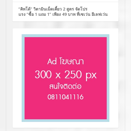
“คิทโด้” วิตามินเม็ดเคี้ยว 2 สูตร จัดโปร
แรง “ซื้อ 1 แถม 1” เพียง 49 บาท ที่เซเว่น อีเลฟเว่น