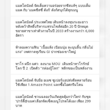
แมคโดนัลด์ จัดเต็มความอร่อยจากชีสแท้ๆ แบบเต็ม
แมค กับ ‘แมคชีสซี่ ดังก์’ ดังก์สนุกได้ทุกเมนู
แมคโดนัลด์ ประเทศไทย เดินหน้าลงทุนระยะยาว
หลังคว้าสิทธิ์บริหารแฟรนไชส์ต่ออีก 20 ปี ปักหมุด
ขยายสาขาเท่าตัวภายในปี 2033 สร้างงานกว่า 6,000
อัตรา
ท้าลองความฟิน “เนื้อแห้ง เนียนนุ่ม ละมุนลิ้น กลิ่นไม่
แรง” เทศกาลทุเรียน GI ปากช่องเขาใหญ่
ทาโร ผนึก มศว ลงนาม MOU เดินหน้าทาโรรักษ์
โลก ปี 2 เปิดตัว “กล่องกู้โลก” พลิกขยะเป็นพลังงาน
แมคโดนัลด์ จับมือ อเมซ ซูเปอร์แอปส่งดีลคลายร้อน
ใช้เพียง 1 Amaze Point แลกซื้อไอศกรีมโคน
แมคโดนัลด์ ชวนฉลองวันเกิดสุดคุ้มกว่าใคร! กับชุด
‘ปาร์ตี้@แมค’เลือกจัดเซ็ตเมนูโปรดได้เอง เพียง 299
บาท