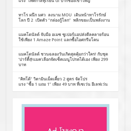
แรง” เทศกาลทุเรียน GI ปากช่องเขาใหญ่
ทาโร ผนึก มศว ลงนาม MOU เดินหน้าทาโรรักษ์
โลก ปี 2 เปิดตัว “กล่องกู้โลก” พลิกขยะเป็นพลังงาน
แมคโดนัลด์ จับมือ อเมซ ซูเปอร์แอปส่งดีลคลายร้อน
ใช้เพียง 1 Amaze Point แลกซื้อไอศกรีมโคน
แมคโดนัลด์ ชวนฉลองวันเกิดสุดคุ้มกว่าใคร! กับชุด
‘ปาร์ตี้@แมค’เลือกจัดเซ็ตเมนูโปรดได้เอง เพียง 299
บาท
“คิทโด้” วิตามินเม็ดเคี้ยว 2 สูตร จัดโปร
แรง “ซื้อ 1 แถม 1” เพียง 49 บาท ที่เซเว่น อีเลฟเว่น