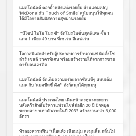
แมคโดนัลด์ ตอกย้ำพลังแห่งรอยยิ้ม ผ่านแคมเปญ
‘McDonald’s Touch of Smile’ สนับสนุนให้ทุกคน
ได้มีโอกาสสัมผัสความสุขผ่านรอยยิ้ม
“บีไชน์ ไบโอ โปร ซี” จัดโปรโมชั่นสุดพิเศษ ซื้อ 1
แถม 1 เพียง 49 บาท ที่เซเว่น อีเลฟเว่น
โอกาสพิเศษสำหรับผู้ประกอบการร้านกาแฟ ติดตั้งโซ
ล่าร์ เซลล์ ราคาพิเศษ พร้อมสร้างรายได้จากการขาย
คาร์บอนเครดิต
แมคโดนัลด์ จัดเต็มความอร่อยจากชีสแท้ๆ แบบเต็ม
แมค กับ ‘แมคชีสซี่ ดังก์’ ดังก์สนุกได้ทุกเมนู
แมคโดนัลด์ ประเทศไทย เดินหน้าลงทุนระยะยาว
หลังคว้าสิทธิ์บริหารแฟรนไชส์ต่ออีก 20 ปี ปักหมุด
ขยายสาขาเท่าตัวภายในปี 2033 สร้างงานกว่า 6,000
อัตรา
ท้าลองความฟิน “เนื้อแห้ง เนียนนุ่ม ละมุนลิ้น กลิ่นไม่