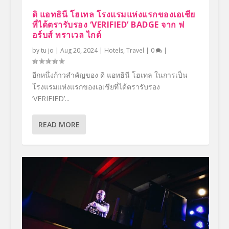
ดิ แอทธินี โฮเทล โรงแรมแห่งแรกของเอเชีย
ที่ได้ตรารับรอง ‘VERIFIED’ BADGE จาก ฟ
อร์บส์ ทราเวล ไกด์
by
tu jo
|
Aug 20, 2024
|
Hotels
,
Travel
|
0
|
อีกหนึ่งก้าวสำคัญของ ดิ แอทธินี โฮเทล ในการเป็น
โรงแรมแห่งแรกของเอเชียที่ได้ตรารับรอง
‘VERIFIED’...
READ MORE