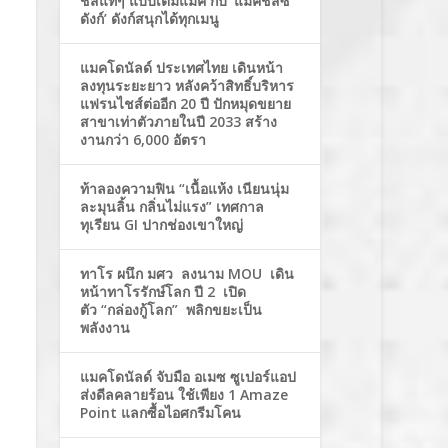
ชีสแท้ๆ แบบเต็มแมค กับ ‘แมคชีสซี่
ดังก์’ ดังก์สนุกได้ทุกเมนู
แมคโดนัลด์ ประเทศไทย เดินหน้า
ลงทุนระยะยาว หลังคว้าสิทธิ์บริหาร
แฟรนไชส์ต่ออีก 20 ปี ปักหมุดขยาย
สาขาเท่าตัวภายในปี 2033 สร้าง
งานกว่า 6,000 อัตรา
ท้าลองความฟิน “เนื้อแห้ง เนียนนุ่ม
ละมุนลิ้น กลิ่นไม่แรง” เทศกาล
ทุเรียน GI ปากช่องเขาใหญ่
ทาโร ผนึก มศว ลงนาม MOU เดิน
หน้าทาโรรักษ์โลก ปี 2 เปิด
ตัว “กล่องกู้โลก” พลิกขยะเป็น
พลังงาน
แมคโดนัลด์ จับมือ อเมซ ซูเปอร์แอป
ส่งดีลคลายร้อน ใช้เพียง 1 Amaze
Point แลกซื้อไอศกรีมโคน