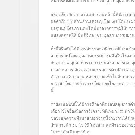
เปอร์เซ็นต์เมื่อมีการนำ 5G เข้าสู่ 10 อุตสาหก
สอดคล้องกับรายงานฉบับก่อนหน้านี้ที่มีการคาดก
มูลค่าถึง 1.7 ล้านล้านเหรียญ โดยเติบโตประมา
ปัจจุบัน) โดยการเติบโตนี้มาจากการที่ผู้ให้บริ
แปลงสภาพให้เป็นดิจิทัล เช่น อุตสาหกรรมย
ทั้งนี้อิริคสันได้มีการสำรวจกรณีการเปลี่ยนเข
สาธารณูปโภค อุตสาหกรรมการผลิตในโรงงาน 
กับสุขภาพ อุตสาหกรรมการขนส่งสาธารณะ อุต
ทางด้านการเงิน อุตสาหกรรมการค้าปลีกและอ
ตัวอย่าง 5G ถูกคาดหมายว่าจะเข้าไปมีบทบาทสำค
การเติบโตอย่างก้าวกระโดดของโอกาสทางราย
นี้
รายงานฉบับนี้ได้มีการศึกษาที่ครอบคลุมการดำเนิ
เลือกใช้เครื่องมือการวิเคราะห์ที่เหมาะสมท
ขอบเขตความท้าทาย นอกจากนี้รายงานได้นำเส
ผ่านการนำ 5G ไปใช้ โดยส่วนสุดท้ายของรายงาน
ในการดำเนินการด้วย