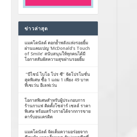
ข่าวล่าสุด
แมคโดนัลด์ ตอกย้ำพลังแห่งรอยยิ้ม
ผ่านแคมเปญ ‘McDonald’s Touch
of Smile’ สนับสนุนให้ทุกคนได้มี
โอกาสสัมผัสความสุขผ่านรอยยิ้ม
“บีไชน์ ไบโอ โปร ซี” จัดโปรโมชั่น
สุดพิเศษ ซื้อ 1 แถม 1 เพียง 49 บาท
ที่เซเว่น อีเลฟเว่น
โอกาสพิเศษสำหรับผู้ประกอบการ
ร้านกาแฟ ติดตั้งโซล่าร์ เซลล์ ราคา
พิเศษ พร้อมสร้างรายได้จากการขาย
คาร์บอนเครดิต
แมคโดนัลด์ จัดเต็มความอร่อยจาก