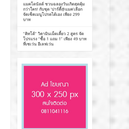
แมคโดนัลด์ ชวนฉลองวันเกิดสุดคุ้ม
กว่าใคร! กับชุด ‘ปาร์ตี้@แมค’เลือก
จัดเซ็ตเมนูโปรดได้เอง เพียง 299
บาท
“คิทโด้” วิตามินเม็ดเคี้ยว 2 สูตร จัด
โปรแรง “ซื้อ 1 แถม 1” เพียง 49 บาท
ที่เซเว่น อีเลฟเว่น