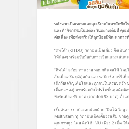
หลังจากเปิดเทอมและลุยเรียนกันมาสักพักให
และทำกิจกรรมในแต่ละวันอย่างเต็มที่ คุณพ่
ต่อเนื่อง เพื่อส่งเสริมให้ลูกน้อยมีพัฒนาการด้
“คิทโด้” (KITDO) วิตามินเม็ดเคี้ยว จึงเป็น
ให้น้องๆ พร้อมรับมือกับการเรียนและเล่นสน
“คิทโด้” อร่อย ทานง่าย หอมกลิ่นผลไม้ โดยไ
ส้มเพื่อเสริมภูมิคุ้มกัน และรสมิกซ์เบอร์รี
เด็กวัยเจริญเติบโตและทุกคนในครอบครัว บร
เม็ดต่อซอง) มาพร้อมกับโปรโมชั่นสุดคุ้มต้อ
พิเศษเพียง 49 บาท (จากปกติ 98 บาท) ตั้งแต
เริ่มต้นการปกป้องลูกน้อยด้วย “คิทโด้ ไอมู
Multivitamin) วิตามินเม็ดเคี้ยวรสส้ม ช่วยด
คุณภาพสูง โดย คิทโด้ IMU เพียง 2 เม็ด ใ