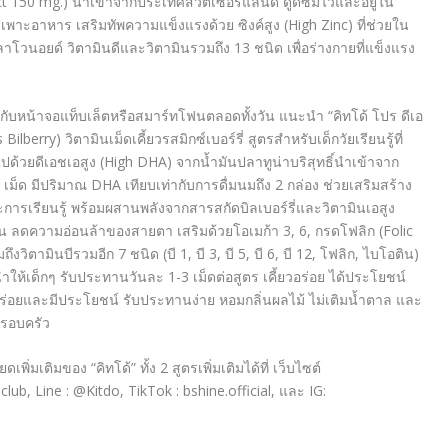
ct 150 mg.) นำเข้าจากประเทศสวิตเซอร์แลนด์ ดูดซึมไวและอยู่ใน
พาะอาหาร เสริมทัพความแข็งแรงด้วย ซิงค์สูง (High Zinc) ที่ช่วยใน
โวนอยด์ วิตามินดีและวิตามินรวมถึง 13 ชนิด เพื่อร่างกายที่แข็งแรง
ากับหน้าจอแท็บเล็ตหรือสมาร์ทโฟนตลอดทั้งวัน แนะนำ “คิทโด้ โปร ดีเอ
lberry) วิตามินเม็ดเคี้ยวรสมิกซ์เบอร์รี่ สูตรสำหรับเด็กวัยเรียนรู้ที่
วยดีเอชเอสูง (High DHA) จากน้ำมันปลาทูน่าบริสุทธิ์นำเข้าจาก
 เม็ด มีปริมาณ DHA เทียบเท่ากับการดื่มนมถึง 2 กล่อง ช่วยเสริมสร้าง
รเรียนรู้ พร้อมผสานพลังจากสารสกัดบิลเบอร์รี่และวิตามินเอสูง
ห็น ลดความอ่อนล้าของสายตา เสริมด้วยโอเมก้า 3, 6, กรดโฟลิก (Folic
ตามินบีรวมอีก 7 ชนิด (บี 1, บี 3, บี 5, บี 6, บี 12, โฟลิก, ไบโอติน)
ำให้เด็กๆ รับประทานวันละ 1-3 เม็ดต่อสูตร เคี้ยวอร่อย ได้ประโยชน์
่ทั้งอร่อยและมีประโยชน์ รับประทานง่าย หอมกลิ่นผลไม้ ไม่เติมน้ำตาล และ
ครอบครัว
่มเติมของ “คิทโด้” ทั้ง 2 สูตรเพิ่มเติมได้ที่ เว็บไซต์
lub, Line : @Kitdo, TikTok : bshine.official, และ IG: