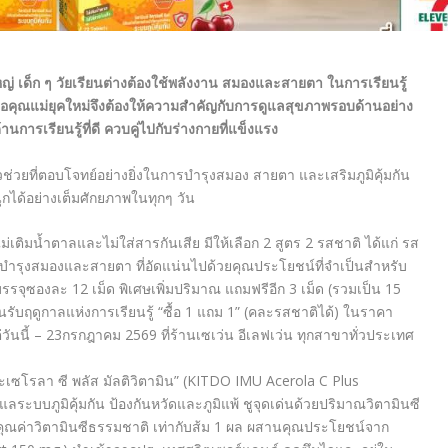
ญ่ เด็ก
ๆ วัยเรียนต่างต้องใช้พลังงาน สมองและสายตา
ในการเรียนรู้
อคุณแม่ยุคใหม่จึงต้องให้ความสำคัญกับ
การดูแลสุขภาพรอบด้านอย่าง
านการเรียนรู้ที่ดี ควบคู่
ไปกับร่างกายที่แข็งแรง
ตัวช่วยที่ตอบโจทย์อย่างยิ่งในการบำรุงสมอง สายตา และเสริมภูมิคุ้มกัน
ุกได้อย่างเต็มศักยภาพในทุกๆ วัน
ม่เติมน้ำตาลและไม่ใส่สารกันเสีย มีให้เลือก 2 สูตร 2 รสชาติ ได้แก่ รส
่เพื่อบำรุงสมองและสายตา ที่อัดแน่นไปด้วยคุณประโยชน์ที่จำเป็นสำหรับ
รจุซองละ 12 เม็ด พิเศษเพิ่มปริมาณ แถมฟรีอีก 3 เม็ด (รวมเป็น 15
นรับฤดูกาลแห่งการเรียนรู้ “ซื้อ 1 แถม 1” (คละรสชาติได้) ในราคา
่วันนี้ – 23กรกฎาคม 2569 ที่ร้านเซเว่น อีเลฟเว่น ทุกสาขาทั่วประเทศ
 อะเซโรลา ซี พลัส มัลติวิตามิน” (KITDO IMU Acerola C Plus
ูแลระบบภูมิคุ้มกัน ป้องกันหวัดและภูมิแพ้ ชูจุดเด่นด้วยปริมาณวิตามินซี
ห้คุณค่าวิตามินซีธรรมชาติ เท่ากับส้ม 1 ผล ผสานคุณประโยชน์จาก