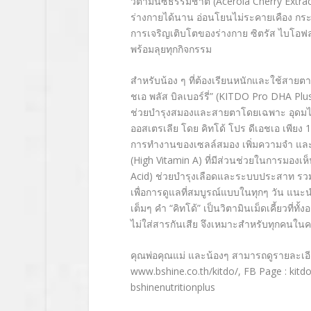
วิตามินซีธรรมชาติ (Acerola Cherry Extra
ร่างกายได้นาน อ่อนโยนไม่ระคายเคือง กระเ
การเจริญเติบโตของร่างกาย ซิตรัส ไบโอฟลา
พร้อมลุยทุกกิจกรรม
สำหรับน้อง ๆ ที่ต้องเรียนหนักและใช้สายต
ชเอ พลัส บิลเบอร์รี่” (KITDO Pro DHA Plus Bi
ช่วยบำรุงสมองและสายตาโดยเฉพาะ อุดมไปด้
ออสเตรเลีย โดย คิทโด้ โปร ดีเอชเอ เพียง 1
การทำงานของเซลล์สมอง เพิ่มความจำ และกา
(High Vitamin A) ที่มีส่วนช่วยในการมองเ
Acid) ช่วยบำรุงเลือดและระบบประสาท รวมถึงวิ
เพื่อการดูแลที่สมบูรณ์แบบในทุกๆ วัน แนะน
เต็มๆ คำ “คิทโด้” เป็นวิตามินเม็ดเคี้ยวที
ไม่ใส่สารกันเสีย จึงเหมาะสำหรับทุกคนใน
คุณพ่อคุณแม่ และน้องๆ สามารถดูรายละเอียดเพิ
www.bshine.co.th/kitdo/, FB Page : kitdoc
bshinenutritionplus