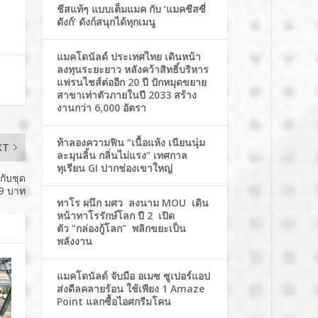
ชีสแท้ๆ แบบเต็มแมค กับ ‘แมคชีสซี่
ดังก์’ ดังก์สนุกได้ทุกเมนู
แมคโดนัลด์ ประเทศไทย เดินหน้า
ลงทุนระยะยาว หลังคว้าสิทธิ์บริหาร
แฟรนไชส์ต่ออีก 20 ปี ปักหมุดขยาย
สาขาเท่าตัวภายในปี 2033 สร้าง
งานกว่า 6,000 อัตรา
ท้าลองความฟิน “เนื้อแห้ง เนียนนุ่ม
XT
ละมุนลิ้น กลิ่นไม่แรง” เทศกาล
ทุเรียน GI ปากช่องเขาใหญ่
กับชุด
99 บาท
ทาโร ผนึก มศว ลงนาม MOU เดิน
หน้าทาโรรักษ์โลก ปี 2 เปิด
ตัว “กล่องกู้โลก” พลิกขยะเป็น
พลังงาน
แมคโดนัลด์ จับมือ อเมซ ซูเปอร์แอป
ส่งดีลคลายร้อน ใช้เพียง 1 Amaze
Point แลกซื้อไอศกรีมโคน