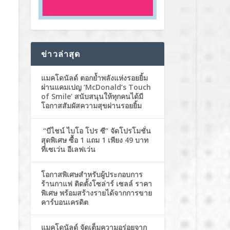
ข่าวล่าสุด
แมคโดนัลด์ ตอกย้ำพลังแห่งรอยยิ้ม
ผ่านแคมเปญ ‘McDonald’s Touch
of Smile’ สนับสนุนให้ทุกคนได้มี
โอกาสสัมผัสความสุขผ่านรอยยิ้ม
“บีไชน์ ไบโอ โปร ซี” จัดโปรโมชั่น
สุดพิเศษ ซื้อ 1 แถม 1 เพียง 49 บาท
ที่เซเว่น อีเลฟเว่น
โอกาสพิเศษสำหรับผู้ประกอบการ
ร้านกาแฟ ติดตั้งโซล่าร์ เซลล์ ราคา
พิเศษ พร้อมสร้างรายได้จากการขาย
คาร์บอนเครดิต
แมคโดนัลด์ จัดเต็มความอร่อยจาก