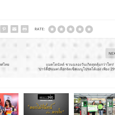
RATE:
NE
เทศไทย
แมคโดนัลด์ ชวนฉลองวันเกิดสุดคุ้มกว่าใคร! 
‘ปาร์ตี้@แมค’เลือกจัดเซ็ตเมนูโปรดได้เอง เพียง 2