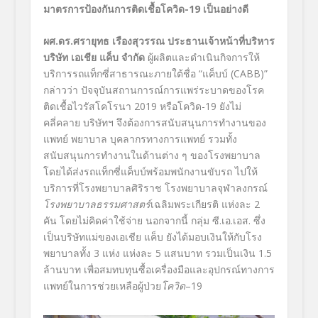
มาตรการป้องกันการติดเชื้อโควิด-
19
เป็นอย่างดี
ผศ.ดร.ศรายุทธ เรืองสุวรรณ ประธานเจ้าหน้าที่บริหาร
บริษัท เอเชีย แค็บ จำกัด
ผู้ผลิตและดำเนินกิจการให้
บริการรถแท็กซี่สาธารณะภายใต้ชื่อ “แค็บบ์ (CABB
)”
กล่าวว่า ปัจจุบันสถานการณ์การแพร่ระบาดของโรค
ติดเชื้อไวรัสโคโรนา
2019
หรือโควิด
-19
ยังไม่
คลี่คลาย บริษัทฯ จึงต้องการสนับสนุนการทำงานของ
แพทย์ พยาบาล บุคลากรทางการแพทย์ รวมทั้ง
สนับสนุนการทำงานในด้านต่าง ๆ ของโรงพยาบาล
โดยได้ส่งรถแท็กซี่แค็บบ์พร้อมพนักงานขับรถ ไปให้
บริการที่โรงพยาบาลศิริราช โรงพยาบาลจุฬาลงกรณ์
โรงพยาบาลธรรมศาสตร์
เฉลิมพระเกียรติ แห่งละ
2
คัน โดยไม่คิดค่าใช้จ่าย นอกจากนี้ กลุ่ม ซี.เอ.เอส. ซึ่ง
เป็นบริษัทแม่ของเอเชีย แค็บ ยังได้มอบเงินให้กับโรง
พยาบาลทั้ง
3
แห่ง แห่งละ
5
แสนบาท รวมเป็นเงิน
1.5
ล้านบาท เพื่อสมทบทุนซื้อเครื่องมือและอุปกรณ์ทางการ
แพทย์ในการช่วยเหลือผู้ป่วย
โควิด
–
19