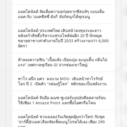
แมคโดนัลด์ จัดเต็มความอร่อยจากชีสแท้ๆ แบบเต็ม
แมค กับ ‘แมคชีสซี่ ดังก์’ ดังก์สนุกได้ทุกเมนู
แมคโดนัลด์ ประเทศไทย เดินหน้าลงทุนระยะยาว
หลังคว้าสิทธิ์บริหารแฟรนไชส์ต่ออีก 20 ปี ปักหมุด
ขยายสาขาเท่าตัวภายในปี 2033 สร้างงานกว่า 6,000
อัตรา
ท้าลองความฟิน “เนื้อแห้ง เนียนนุ่ม ละมุนลิ้น กลิ่นไม่
แรง” เทศกาลทุเรียน GI ปากช่องเขาใหญ่
ทาโร ผนึก มศว ลงนาม MOU เดินหน้าทาโรรักษ์
โลก ปี 2 เปิดตัว “กล่องกู้โลก” พลิกขยะเป็นพลังงาน
แมคโดนัลด์ จับมือ อเมซ ซูเปอร์แอปส่งดีลคลายร้อน
ใช้เพียง 1 Amaze Point แลกซื้อไอศกรีมโคน
แมคโดนัลด์ ชวนฉลองวันเกิดสุดคุ้มกว่าใคร! กับชุด
‘ปาร์ตี้@แมค’เลือกจัดเซ็ตเมนูโปรดได้เอง เพียง 299
บาท