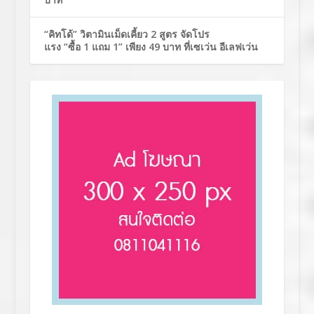
“คิทโด้” วิตามินเม็ดเคี้ยว 2 สูตร จัดโปร
แรง “ซื้อ 1 แถม 1” เพียง 49 บาท ที่เซเว่น อีเลฟเว่น