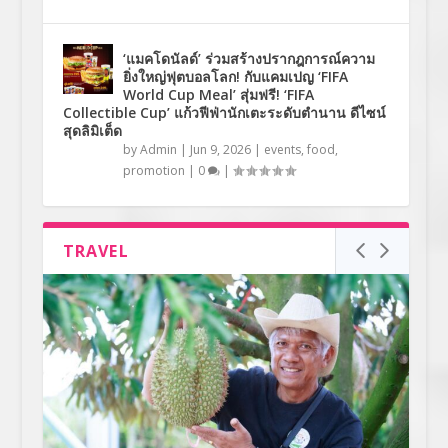
‘แมคโดนัลด์’ ร่วมสร้างปรากฎการณ์ความ
ยิ่งใหญ่ฟุตบอลโลก! กับแคมเปญ ‘FIFA
World Cup Meal’ สุ่มฟรี! ‘FIFA
Collectible Cup’ แก้วฟีฟ่านักเตะระดับตำนาน ดีไซน์
สุดลิมิเต็ด
by
Admin
|
Jun 9, 2026
|
events
,
food
,
promotion
|
0
|
TRAVEL