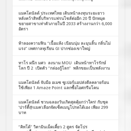
แมคโดนัลด์ ประเทศไทย เดินหน้าลงทุนระยะยาว
หลังคว้าสิทธิ์บริหารแฟรนไชส์ต่ออีก 20 ปี ปักหมุด
ขยายสาขาเท่าตัวภายในปี 2033 สร้างงานกว่า 6,000
อัตรา
ท้าลองความฟิน “เนื้อแห้ง เนียนนุ่ม ละมุนลิ้น กลิ่นไม่
แรง” เทศกาลทุเรียน GI ปากช่องเขาใหญ่
ทาโร ผนึก มศว ลงนาม MOU เดินหน้าทาโรรักษ์
โลก ปี 2 เปิดตัว “กล่องกู้โลก” พลิกขยะเป็นพลังงาน
แมคโดนัลด์ จับมือ อเมซ ซูเปอร์แอปส่งดีลคลายร้อน
ใช้เพียง 1 Amaze Point แลกซื้อไอศกรีมโคน
แมคโดนัลด์ ชวนฉลองวันเกิดสุดคุ้มกว่าใคร! กับชุด
‘ปาร์ตี้@แมค’เลือกจัดเซ็ตเมนูโปรดได้เอง เพียง 299
บาท
“คิทโด้” วิตามินเม็ดเคี้ยว 2 สูตร จัดโปร