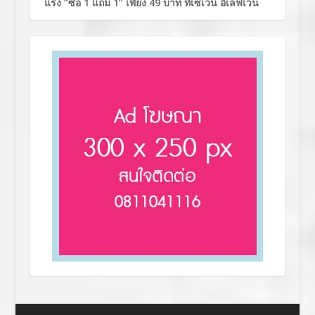
แรง “ซื้อ 1 แถม 1” เพียง 49 บาท ที่เซเว่น อีเลฟเว่น