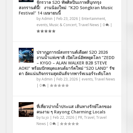
จักรวาล S2O ทัพศิลปินเกาหลีบุกกรุง
สงกรานต์นี้! งานน้องใหม่ “K2O Songkran Music
Festival” 14 เมษายนนี้
by
Admin
|
Feb 23, 2026
|
Entertainment
,
events
,
Music & Concert
,
Travel News
|
0
|
ปรากฏการณ์สงกรานต์เดือด! S2O 2026
งานน้ำแห่งชาติ เปิดไลน์อัพหยุดโลก “ZEDD
– KYGO – ALAN WALKER B2B STEVE
AOKI” พร้อมปักหมุดแลนด์มาร์คใหม่ “S2O LAND” รัช
ดา อัดแน่นกิจกรรมสุดมันส์จากพาร์ทเนอร์ระดับโลก
by
Admin
|
Feb 23, 2026
|
events
,
Travel News
|
0
|
ที่เที่ยวปากน้ำประแส เส้นทางรักษ์โลกของ
คนงาม ๆ Rayong Charming Locals
by
tu jo
|
Feb 22, 2026
|
PR
,
Travel
,
Travel
News
|
0
|