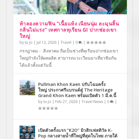
ท้าลองความฟิน “เนื้อแห้ง เนียนนุ่ม ละมุนลิ้น
กลิ่นไม่แรง” เทศกาลทุเรียน GI ปากช่องเขา
ใหญ่
by
tu jo
|
Jul 12, 2026
|
Travel
|
0
|
กรกฎาคม - สิงหาคม ถือเป็นช่วงที่ทุเรียนปากช่องเขา
ใหญ่กำลังให้ผลผลิต สามารถแวะเวียนมาเที่ยวชิมกัน
ได้แล้วตั้งแต่วันนี้
Pullman Khon Kaen ปรับโฉมครั้ง
ใหญ่ ประกาศรีแบรนด์สู่ The Heritage
Grand Khon Kaen พร้อมเปิดตัว 1 มี.ค.นี้
by
tu jo
|
Feb 27, 2026
|
Travel News
|
0
|
เปิดตัวครั้งแรก “K2O” มิวสิกเฟสติวัล K-
Pop กลางสายน้ำที่ใหญ่ที่สุดในไทย ภายใต้