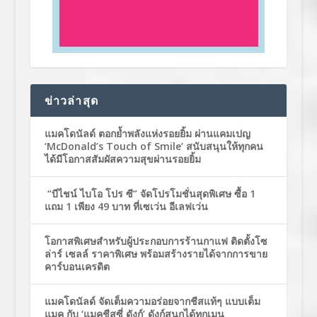
ข่าวล่าสุด
แมคโดนัลด์ ตอกย้ำพลังแห่งรอยยิ้ม ผ่านแคมเปญ
‘McDonald’s Touch of Smile’ สนับสนุนให้ทุกคน
ได้มีโอกาสสัมผัสความสุขผ่านรอยยิ้ม
“บีไชน์ ไบโอ โปร ซี” จัดโปรโมชั่นสุดพิเศษ ซื้อ 1
แถม 1 เพียง 49 บาท ที่เซเว่น อีเลฟเว่น
โอกาสพิเศษสำหรับผู้ประกอบการร้านกาแฟ ติดตั้งโซ
ล่าร์ เซลล์ ราคาพิเศษ พร้อมสร้างรายได้จากการขาย
คาร์บอนเครดิต
แมคโดนัลด์ จัดเต็มความอร่อยจากชีสแท้ๆ แบบเต็ม
แมค กับ ‘แมคชีสซี่ ดังก์’ ดังก์สนุกได้ทุกเมนู