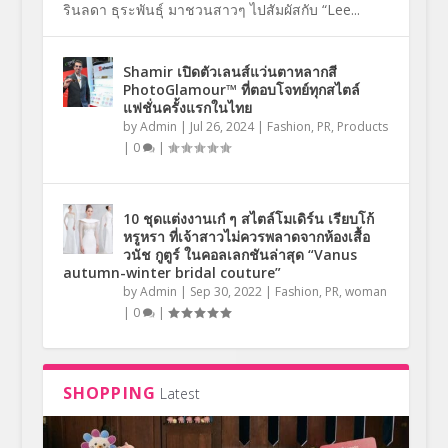
รินลดา ธุระพันธุ์ มาชวนสาวๆ ไปสัมผัสกับ “Lee...
Shamir เปิดตัวเลนส์แว่นตาหลากสี
PhotoGlamour™ ที่ตอบโจทย์ทุกสไตล์
แฟชั่นครั้งแรกในไทย
by
Admin
|
Jul 26, 2024
|
Fashion
,
PR
,
Products
|
0
|
10 ชุดแต่งงานเก๋ ๆ สไตล์โมเดิร์น เรียบโก้
หรูหรา ที่เจ้าสาวไม่ควรพลาดจากห้องเสื้อ
วนัช กูตูร์ ในคอลเลกชันล่าสุด “Vanus
autumn-winter bridal couture”
by
Admin
|
Sep 30, 2022
|
Fashion
,
PR
,
woman
|
0
|
SHOPPING
Latest