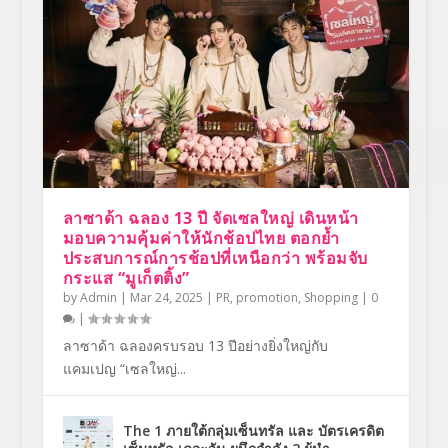
ลาซาด้า ฉลอง 13 ปี จัดเซลใหญ่ เดินหน้า
มอบความคุ้มค่าให้นักช้อปไทย ตอกย้ำ
ประสบการณ์การช้อปที่เหนือกว่า พร้อมจับ
กระแส “มูเก็ตติ้ง”
by
Admin
|
Mar 24, 2025
|
PR
,
promotion
,
Shopping
|
0
|
ลาซาด้า ฉลองครบรอบ 13 ปีอย่างยิ่งใหญ่กับ
แคมเปญ “เซลใหญ่...
The 1 ภายใต้กลุ่มเซ็นทรัล และ บัตรเครดิต