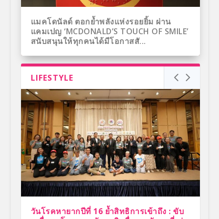
แมคโดนัลด์ ตอกย้ำพลังแห่งรอยยิ้ม ผ่าน
แคมเปญ ‘MCDONALD’S TOUCH OF SMILE’
สนับสนุนให้ทุกคนได้มีโอกาสสั...
LIFESTYLE
โอกาสพิเศษสำหรับผู้ประกอบการร้านกาแฟ
แมคโดนัลด์ ประเทศไทย เดินหน้าลงทุนระยะ
แมคโดนัลด์ จับมือ อเมซ ซูเปอร์แอปส่งดีล
แมคโดนัลด์ ชวนฉลองวันเกิดสุดคุ้มกว่าใคร!
ใหม่! แมคโดนัลด์ เปิดตัว ‘JAPANESE
ติดตั้งโซล่าร์ เซลล์ ราคาพิเศษ พร้อมสร้าง
ยาว หลังคว้าสิทธิ์บริหารแฟรนไชส์ต่ออีก 20
คลายร้อน ใช้เพียง 1 AMAZE POINT แลกซื้อ
กับชุด ‘ปาร์ตี้@แมค’เลือกจัดเซ็ตเมนูโปรดได้
BLOSSOM’ แก้วคอลเลคชั่นซากุระ กับ 3
รายได้จากการขายคาร์บอน...
ปี ปักหมุดขยายสาขาเท...
ไอศกรีมโคน...
เอง เพียง 299 บา...
โทนสีพาสเทลสุดเอ็กซ์คลูซีฟ...
วันโรคหายากปีที่ 16 ย้ำสิทธิการเข้าถึง : ขับ