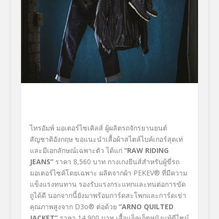
ไทรอัมพ์ มอเตอร์ไซเคิลส์ ผู้ผลิตรถจักรยานยนต์
สัญชาติอังกฤษ ขอแนะนำเสื้อผ้าสไตล์ไบค์เกอร์สุดเท่
และมีเอกลักษณ์เฉพาะตัว ได้แก่
“RAW RIDING
JEANS”
ราคา 8,560 บาท กางเกงยีนส์สำหรับผู้ขี่รถ
มอเตอร์ไซค์โดยเฉพาะ ผลิตจากผ้า PEKEV® ที่มีความ
แข็งแรงทนทาน รองรับแรงกระแทกและทนต่อการขัด
ถูได้ดี นอกจากนี้ยังมาพร้อมการ์ดสะโพกและการ์ดเข่า
คุณภาพสูงจาก D3o® ต่อด้วย
“ARNO QUILTED
JACKET”
ราคา 14,900 บาท เสื้อแจ็คเก็ตหนังแท้ดีไซน์