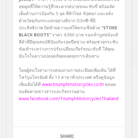
สุดคูลที่ให้ความรู้สึกสะดวกสบายขณะขับขี่ พร้อมจัด
เต็มด้านการป้องกัน 5 จุด ที่หัวไหล่ ข้อศอก และหลัง
ด้วยวัสดุกันกระแทกอย่างดีจาก D3o® ที่มี
ประสิทธิภาพ ปิดท้ายความเท่ให้ครบเซ็ทด้วย
“STOKE
BLACK BOOTS”
ราคา 4,900 บาท รองเท้าบูทหนังแท้
สีดำที่มีคุณสมบัติป้องกันรอยขีดข่วน พร้อมช่วยกระชับ
ข้อเท้าระหว่างการปรับเปลี่ยนเกียร์ขณะขับขี่ ให้คุณ
มั่นใจในความปลอดภัยตลอดทุกการเดินทาง
โดยผู้สนใจสามารถสอบถามรายละเอียดเพิ่มเติม ได้ที่
โชว์รูมไทรอัมพ์ ทั้ง 13 สาขาทั่วประเทศ หรือดูข้อมูล
เพิ่มเติมได้ที่
www.triumphmotorcycles.co.th
ตลอด
จนติดตามข่าวสารและกิจกรรมผ่าน
www.facebook.com/TriumphMotorcyclesThailand
SHARE: