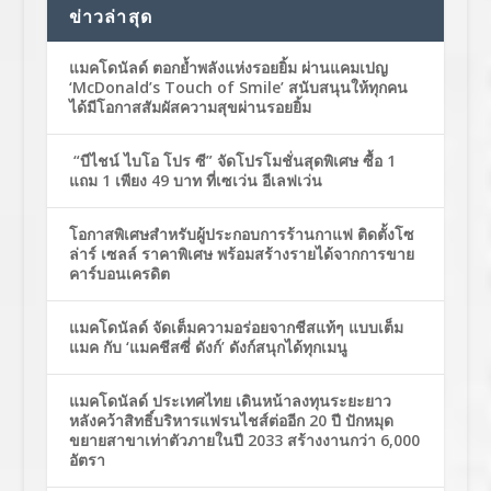
ข่าวล่าสุด
แมคโดนัลด์ ตอกย้ำพลังแห่งรอยยิ้ม ผ่านแคมเปญ
‘McDonald’s Touch of Smile’ สนับสนุนให้ทุกคน
ได้มีโอกาสสัมผัสความสุขผ่านรอยยิ้ม
“บีไชน์ ไบโอ โปร ซี” จัดโปรโมชั่นสุดพิเศษ ซื้อ 1
แถม 1 เพียง 49 บาท ที่เซเว่น อีเลฟเว่น
โอกาสพิเศษสำหรับผู้ประกอบการร้านกาแฟ ติดตั้งโซ
ล่าร์ เซลล์ ราคาพิเศษ พร้อมสร้างรายได้จากการขาย
คาร์บอนเครดิต
แมคโดนัลด์ จัดเต็มความอร่อยจากชีสแท้ๆ แบบเต็ม
แมค กับ ‘แมคชีสซี่ ดังก์’ ดังก์สนุกได้ทุกเมนู
แมคโดนัลด์ ประเทศไทย เดินหน้าลงทุนระยะยาว
หลังคว้าสิทธิ์บริหารแฟรนไชส์ต่ออีก 20 ปี ปักหมุด
ขยายสาขาเท่าตัวภายในปี 2033 สร้างงานกว่า 6,000
อัตรา