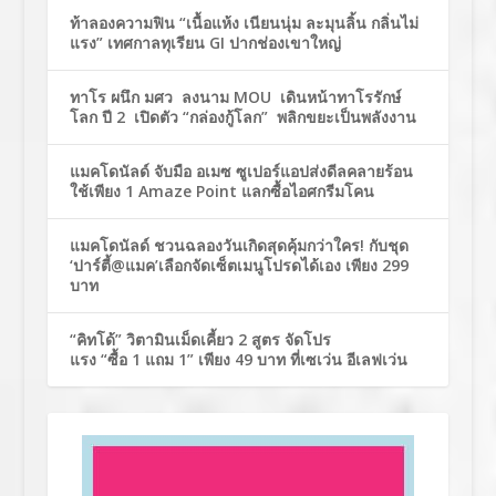
ท้าลองความฟิน “เนื้อแห้ง เนียนนุ่ม ละมุนลิ้น กลิ่นไม่
แรง” เทศกาลทุเรียน GI ปากช่องเขาใหญ่
ทาโร ผนึก มศว ลงนาม MOU เดินหน้าทาโรรักษ์
โลก ปี 2 เปิดตัว “กล่องกู้โลก” พลิกขยะเป็นพลังงาน
แมคโดนัลด์ จับมือ อเมซ ซูเปอร์แอปส่งดีลคลายร้อน
ใช้เพียง 1 Amaze Point แลกซื้อไอศกรีมโคน
แมคโดนัลด์ ชวนฉลองวันเกิดสุดคุ้มกว่าใคร! กับชุด
‘ปาร์ตี้@แมค’เลือกจัดเซ็ตเมนูโปรดได้เอง เพียง 299
บาท
“คิทโด้” วิตามินเม็ดเคี้ยว 2 สูตร จัดโปร
แรง “ซื้อ 1 แถม 1” เพียง 49 บาท ที่เซเว่น อีเลฟเว่น