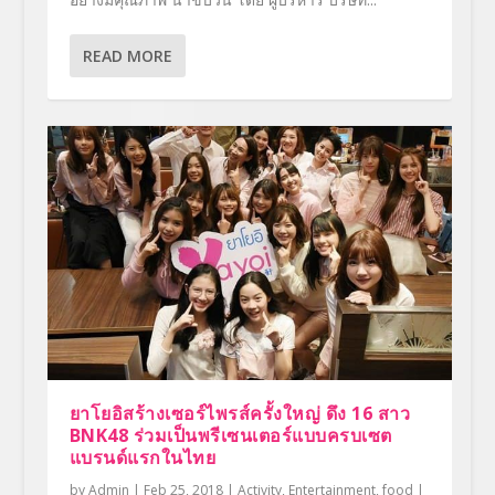
READ MORE
ยาโยอิสร้างเซอร์ไพรส์ครั้งใหญ่ ดึง 16 สาว
BNK48 ร่วมเป็นพรีเซนเตอร์แบบครบเซต
แบรนด์แรกในไทย
by
Admin
|
Feb 25, 2018
|
Activity
,
Entertainment
,
food
|