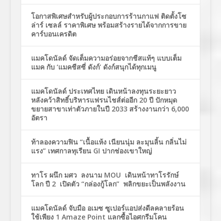
โอกาสพิเศษสำหรับผู้ประกอบการร้านกาแฟ ติดตั้งโซ
ล่าร์ เซลล์ ราคาพิเศษ พร้อมสร้างรายได้จากการขาย
คาร์บอนเครดิต
แมคโดนัลด์ จัดเต็มความอร่อยจากชีสแท้ๆ แบบเต็ม
แมค กับ ‘แมคชีสซี่ ดังก์’ ดังก์สนุกได้ทุกเมนู
แมคโดนัลด์ ประเทศไทย เดินหน้าลงทุนระยะยาว
หลังคว้าสิทธิ์บริหารแฟรนไชส์ต่ออีก 20 ปี ปักหมุด
ขยายสาขาเท่าตัวภายในปี 2033 สร้างงานกว่า 6,000
อัตรา
ท้าลองความฟิน “เนื้อแห้ง เนียนนุ่ม ละมุนลิ้น กลิ่นไม่
แรง” เทศกาลทุเรียน GI ปากช่องเขาใหญ่
ทาโร ผนึก มศว ลงนาม MOU เดินหน้าทาโรรักษ์
โลก ปี 2 เปิดตัว “กล่องกู้โลก” พลิกขยะเป็นพลังงาน
แมคโดนัลด์ จับมือ อเมซ ซูเปอร์แอปส่งดีลคลายร้อน
ใช้เพียง 1 Amaze Point แลกซื้อไอศกรีมโคน