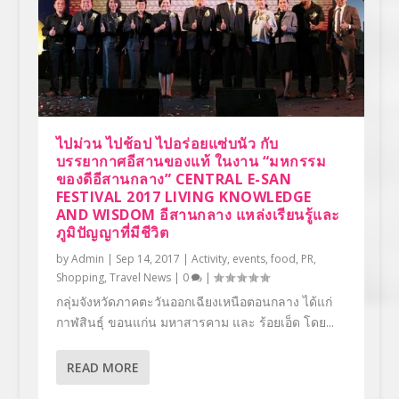
ไปม่วน ไปช้อป ไปอร่อยแซ่บนัว กับ
บรรยากาศอีสานของแท้ ในงาน “มหกรรม
ของดีอีสานกลาง” CENTRAL E-SAN
FESTIVAL 2017 LIVING KNOWLEDGE
AND WISDOM อีสานกลาง แหล่งเรียนรู้และ
ภูมิปัญญาที่มีชีวิต
by
Admin
|
Sep 14, 2017
|
Activity
,
events
,
food
,
PR
,
Shopping
,
Travel News
|
0
|
กลุ่มจังหวัดภาคตะวันออกเฉียงเหนือตอนกลาง ได้แก่
กาฬสินธุ์ ขอนแก่น มหาสารคาม และ ร้อยเอ็ด โดย...
READ MORE