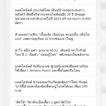
แมคโดนัลด์ ประเทศไทย เดินหน้าลงทุนระยะยาว
หลังคว้าสิทธิ์บริหารแฟรนไชส์ต่ออีก 20 ปี ปักหมุด
ขยายสาขาเท่าตัวภายในปี 2033 สร้างงานกว่า 6,000
อัตรา
ท้าลองความฟิน “เนื้อแห้ง เนียนนุ่ม ละมุนลิ้น กลิ่นไม่
แรง” เทศกาลทุเรียน GI ปากช่องเขาใหญ่
ทาโร ผนึก มศว ลงนาม MOU เดินหน้าทาโรรักษ์
โลก ปี 2 เปิดตัว “กล่องกู้โลก” พลิกขยะเป็นพลังงาน
แมคโดนัลด์ จับมือ อเมซ ซูเปอร์แอปส่งดีลคลายร้อน
ใช้เพียง 1 Amaze Point แลกซื้อไอศกรีมโคน
แมคโดนัลด์ ชวนฉลองวันเกิดสุดคุ้มกว่าใคร! กับชุด
‘ปาร์ตี้@แมค’เลือกจัดเซ็ตเมนูโปรดได้เอง เพียง 299
บาท
“คิทโด้” วิตามินเม็ดเคี้ยว 2 สูตร จัดโปร