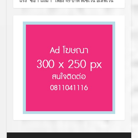
แรง “ซื้อ 1 แถม 1” เพียง 49 บาท ที่เซเว่น อีเลฟเว่น