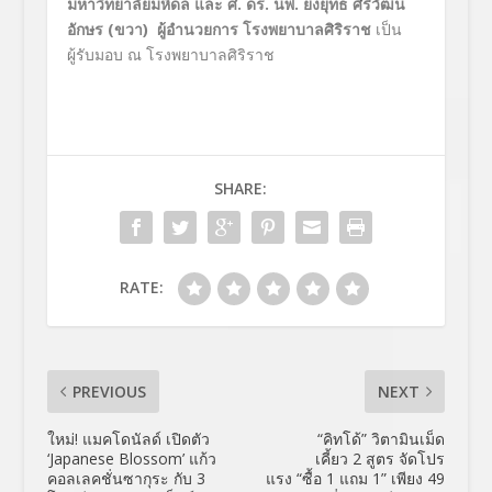
มหาวิทยาลัยมหิดล และ ศ
.
ดร
.
นพ
.
ยงยุทธ ศิริวัฒน
อักษร
(
ขวา
)
ผู้อำนวยการ โรงพยาบาลศิริราช
เป็น
ผู้รับมอบ
ณ โรงพยาบาลศิริราช
SHARE:
RATE:
PREVIOUS
NEXT
ใหม่! แมคโดนัลด์ เปิดตัว
“คิทโด้” วิตามินเม็ด
‘Japanese Blossom’ แก้ว
เคี้ยว 2 สูตร จัดโปร
คอลเลคชั่นซากุระ กับ 3
แรง “ซื้อ 1 แถม 1” เพียง 49