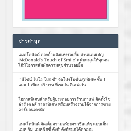
ข่าวล่าสุด
แมคโดนัลด์ ตอกย้ำพลังแห่งรอยยิ้ม ผ่านแคมเปญ
‘McDonald’s Touch of Smile’ สนับสนุนให้ทุกคน
ได้มีโอกาสสัมผัสความสุขผ่านรอยยิ้ม
“บีไชน์ ไบโอ โปร ซี” จัดโปรโมชั่นสุดพิเศษ ซื้อ 1
แถม 1 เพียง 49 บาท ที่เซเว่น อีเลฟเว่น
โอกาสพิเศษสำหรับผู้ประกอบการร้านกาแฟ ติดตั้งโซ
ล่าร์ เซลล์ ราคาพิเศษ พร้อมสร้างรายได้จากการขาย
คาร์บอนเครดิต
แมคโดนัลด์ จัดเต็มความอร่อยจากชีสแท้ๆ แบบเต็ม
แมค กับ ‘แมคชีสซี่ ดังก์’ ดังก์สนุกได้ทุกเมนู