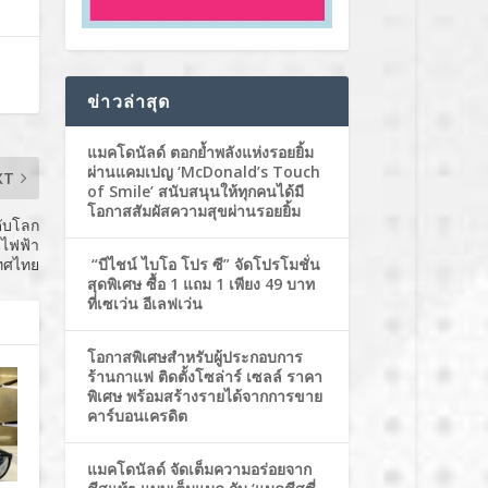
ข่าวล่าสุด
แมคโดนัลด์ ตอกย้ำพลังแห่งรอยยิ้ม
ผ่านแคมเปญ ‘McDonald’s Touch
XT
of Smile’ สนับสนุนให้ทุกคนได้มี
โอกาสสัมผัสความสุขผ่านรอยยิ้ม
ดับโลก
นไฟฟ้า
เทศไทย
“บีไชน์ ไบโอ โปร ซี” จัดโปรโมชั่น
สุดพิเศษ ซื้อ 1 แถม 1 เพียง 49 บาท
ที่เซเว่น อีเลฟเว่น
โอกาสพิเศษสำหรับผู้ประกอบการ
ร้านกาแฟ ติดตั้งโซล่าร์ เซลล์ ราคา
พิเศษ พร้อมสร้างรายได้จากการขาย
คาร์บอนเครดิต
แมคโดนัลด์ จัดเต็มความอร่อยจาก