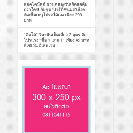
แมคโดนัลด์ ชวนฉลองวันเกิดสุดคุ้ม
กว่าใคร! กับชุด ‘ปาร์ตี้@แมค’เลือก
จัดเซ็ตเมนูโปรดได้เอง เพียง 299
บาท
“คิทโด้” วิตามินเม็ดเคี้ยว 2 สูตร จัด
โปรแรง “ซื้อ 1 แถม 1” เพียง 49 บาท
ที่เซเว่น อีเลฟเว่น