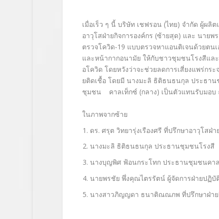
เมื่อเร็ว ๆ นี้ บริษัท เชฟรอน (ไทย) จำกัด ผู้ผ
อาวุโสฝ่ายกิจการองค์
กร (ซ้ายสุด) และ นายพรชัย
ตรวจโควิด-
19
แบบตรวจหาแอนติเจนด้วยตนเอ
และหน้ากากอนามั
ย ให้กับชาวชุมชนโรงสีและ
อโควิด โดยหวังว่าจะช่วยลดการเสี่
ยงแพร่กระจ
ยติดเชื้อ โดยมี นางมะลิ ธิติธนธนกุล ประธานช
ชุมชน
คาลเท็กซ์ (กลาง) เป็นตัวแทนรับมอ
ในภาพจากซ้าย
ดร. ศรุต วิทยารุ่งเรืองศรี ที่ปรึกษาอาวุโสฝ่
นางมะลิ ธิติธนธนกุล ประธานชุมชนโรงสี
นางบุญพิศ ฟ้อนกระโทก ประธานชุมชนคาลเ
นายพรชัย พึ่งคุณไตรรัตน์ ผู้จัดการฝ่ายปฏิบ
นางสาวภิญญดา ธนาติณณภพ ที่ปรึกษาฝ่ายกิ