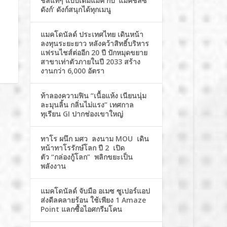
ชีสแท้ๆ แบบเต็มแมค กับ ‘แมคชีสซี่
ดังก์’ ดังก์สนุกได้ทุกเมนู
แมคโดนัลด์ ประเทศไทย เดินหน้า
ลงทุนระยะยาว หลังคว้าสิทธิ์บริหาร
แฟรนไชส์ต่ออีก 20 ปี ปักหมุดขยาย
สาขาเท่าตัวภายในปี 2033 สร้าง
งานกว่า 6,000 อัตรา
ท้าลองความฟิน “เนื้อแห้ง เนียนนุ่ม
ละมุนลิ้น กลิ่นไม่แรง” เทศกาล
ทุเรียน GI ปากช่องเขาใหญ่
ทาโร ผนึก มศว ลงนาม MOU เดิน
หน้าทาโรรักษ์โลก ปี 2 เปิด
ตัว “กล่องกู้โลก” พลิกขยะเป็น
พลังงาน
แมคโดนัลด์ จับมือ อเมซ ซูเปอร์แอป
ส่งดีลคลายร้อน ใช้เพียง 1 Amaze
Point แลกซื้อไอศกรีมโคน