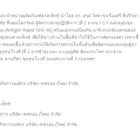
ลิตและจำหน่ายผลิตภัณฑ์
คาลเท็กซ์ นำโดย ดร. ศรุต วิทยารุ่งเรืองศรี ที่ปรึกษา
 พึ่งคุณไตรรัตน์ ผู้จัดการฝ่ายปฏิบัติการ (ที่
2
จากขวา) ร่วมส่งมอบชุด
ง (
Antigen Rapid Test Kit)
พร้อมอุปกรณ์ป้องกัน อาทิ สเปรย์แอลกอฮอล์
ชุ
มชนคาลเท็กซ์ เพื่อให้ชาวบ้านในพื้นที่
นำไปใช้ในการคัดกรองตรวจหาเชื้
ายของเชื้อ ด้วยการเร่งให้เกิดการตรวจในขั้
นต้นเพื่อคัดกรองแยกกลุ่มผู้ป่
ว
ุมชนโรงสี (ที่
2
จากซ้าย) และ นางบุญพิศ ฟ้อนกระโทก ประธาน
บ ณ ลานกีฬา ชุมชนโรงสี ถนนพระรามที่
3
กรุงเทพฯ
ายกิจการองค์
กร
บริษัท เชฟรอน (ไทย) จำกัด
ท็กซ์
ัติการ บริษัท เชฟรอน (ไทย) จำกัด
จการองค์กร บริษัท เชฟรอน (ไทย) จำกัด