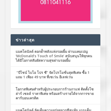
ข่าวล่าสุด
แมคโดนัลด์ ตอกย้ำพลังแห่งรอยยิ้ม ผ่านแคมเปญ
‘McDonald’s Touch of Smile’ สนับสนุนให้ทุกคน
ได้มีโอกาสสัมผัสความสุขผ่านรอยยิ้ม
“บีไชน์ ไบโอ โปร ซี” จัดโปรโมชั่นสุดพิเศษ ซื้อ 1
แถม 1 เพียง 49 บาท ที่เซเว่น อีเลฟเว่น
โอกาสพิเศษสำหรับผู้ประกอบการร้านกาแฟ ติดตั้งโซ
ล่าร์ เซลล์ ราคาพิเศษ พร้อมสร้างรายได้จากการขาย
คาร์บอนเครดิต
แมคโดนัลด์ จัดเต็มความอร่อยจากชีสแท้ๆ แบบเต็ม