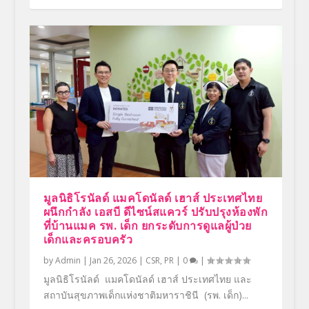
มูลนิธิโรนัลด์ แมคโดนัลด์ เฮาส์ ประเทศไทย
ผนึกกำลัง เอสบี ดีไซน์สแควร์ ปรับปรุงห้องพัก
ที่บ้านแมค รพ. เด็ก ยกระดับการดูแลผู้ป่วย
เด็กและครอบครัว
by
Admin
|
Jan 26, 2026
|
CSR
,
PR
|
0
|
มูลนิธิโรนัลด์ แมคโดนัลด์ เฮาส์ ประเทศไทย และ
สถาบันสุขภาพเด็กแห่งชาติมหาราชินี (รพ. เด็ก)...