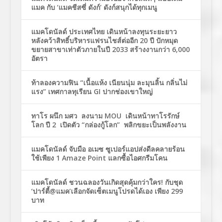
แมค กับ ‘แมคชีสซี่ ดังก์’ ดังก์สนุกได้ทุกเมนู
แมคโดนัลด์ ประเทศไทย เดินหน้าลงทุนระยะยาว
หลังคว้าสิทธิ์บริหารแฟรนไชส์ต่ออีก 20 ปี ปักหมุด
ขยายสาขาเท่าตัวภายในปี 2033 สร้างงานกว่า 6,000
อัตรา
ท้าลองความฟิน “เนื้อแห้ง เนียนนุ่ม ละมุนลิ้น กลิ่นไม่
แรง” เทศกาลทุเรียน GI ปากช่องเขาใหญ่
ทาโร ผนึก มศว ลงนาม MOU เดินหน้าทาโรรักษ์
โลก ปี 2 เปิดตัว “กล่องกู้โลก” พลิกขยะเป็นพลังงาน
แมคโดนัลด์ จับมือ อเมซ ซูเปอร์แอปส่งดีลคลายร้อน
ใช้เพียง 1 Amaze Point แลกซื้อไอศกรีมโคน
แมคโดนัลด์ ชวนฉลองวันเกิดสุดคุ้มกว่าใคร! กับชุด
‘ปาร์ตี้@แมค’เลือกจัดเซ็ตเมนูโปรดได้เอง เพียง 299
บาท