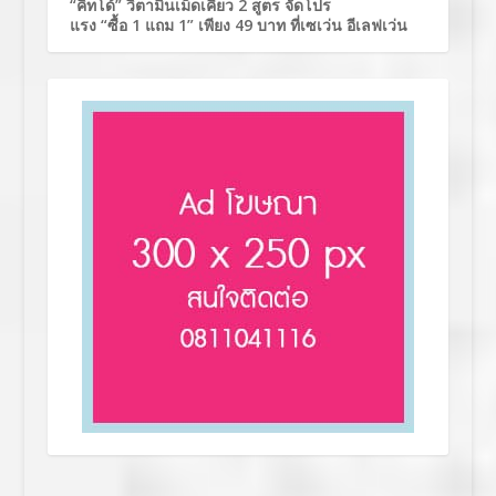
“คิทโด้” วิตามินเม็ดเคี้ยว 2 สูตร จัดโปร
แรง “ซื้อ 1 แถม 1” เพียง 49 บาท ที่เซเว่น อีเลฟเว่น