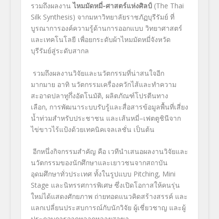
รวมถึงผลงาน
ไหมมัดหมี่-ศาสตร์แห่งศิลป์
(The Thai
Silk Synthesis) จากมหาวิทยาลัยราชภัฏบุรีรัมย์ ที่
บูรณาการองค์ความรู้ด้านการออกแบบ วิทยาศาสตร์
และเทคโนโลยี เพื่อยกระดับผ้าไหมมัดหมี่จังหวัด
บุรีรัมย์สู่ระดับสากล
รวมถึงผลงานวิจัยและนวัตกรรมที่น่าสนใจอีก
มากมาย อาทิ นวัตกรรมเครื่องควักไส้และทำความ
สะอาดปลาทูกึ่งอัตโนมัติ, ผลิตภัณฑ์โปรตีนทาง
เลือก, การพัฒนาระบบรับรู้และสื่อสารข้อมูลพื้นที่เสี่ยง
น้ำท่วมสำหรับประชาชน และเส้นหมี่–เฟตตูชินีจาก
ไข่ขาวไร้แป้งด้วยเทคนิคเจลเลชั่น เป็นต้น
อีกหนึ่งกิจกรรมสำคัญ คือ เวทีนำเสนอผลงานวิจัยและ
นวัตกรรมของนักศึกษาและเยาวชนจากสถาบัน
อุดมศึกษาทั่วประเทศ ทั้งในรูปแบบ Pitching, Mini
Stage และนิทรรศการพิเศษ ซึ่งเปิดโอกาสให้คนรุ่น
ใหม่ได้แสดงศักยภาพ ถ่ายทอดแนวคิดสร้างสรรค์ และ
แลกเปลี่ยนประสบการณ์กับนักวิจัย ผู้เชี่ยวชาญ และผู้
ประกอบการจากหลากหลายสาขา