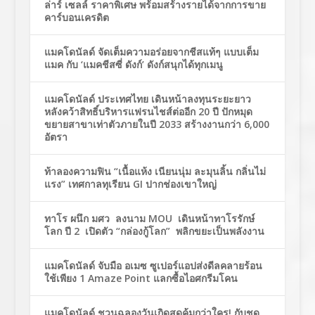
ล่าร์ เซลล์ ราคาพิเศษ พร้อมสร้างรายได้จากการขาย
คาร์บอนเครดิต
แมคโดนัลด์ จัดเต็มความอร่อยจากชีสแท้ๆ แบบเต็ม
แมค กับ ‘แมคชีสซี่ ดังก์’ ดังก์สนุกได้ทุกเมนู
แมคโดนัลด์ ประเทศไทย เดินหน้าลงทุนระยะยาว
หลังคว้าสิทธิ์บริหารแฟรนไชส์ต่ออีก 20 ปี ปักหมุด
ขยายสาขาเท่าตัวภายในปี 2033 สร้างงานกว่า 6,000
อัตรา
ท้าลองความฟิน “เนื้อแห้ง เนียนนุ่ม ละมุนลิ้น กลิ่นไม่
แรง” เทศกาลทุเรียน GI ปากช่องเขาใหญ่
ทาโร ผนึก มศว ลงนาม MOU เดินหน้าทาโรรักษ์
โลก ปี 2 เปิดตัว “กล่องกู้โลก” พลิกขยะเป็นพลังงาน
แมคโดนัลด์ จับมือ อเมซ ซูเปอร์แอปส่งดีลคลายร้อน
ใช้เพียง 1 Amaze Point แลกซื้อไอศกรีมโคน
แมคโดนัลด์ ชวนฉลองวันเกิดสุดคุ้มกว่าใคร! กับชุด