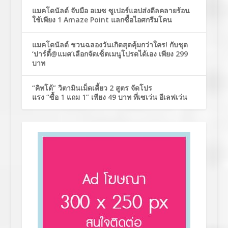
แมคโดนัลด์ จับมือ อเมซ ซูเปอร์แอปส่งดีลคลายร้อน
ใช้เพียง 1 Amaze Point แลกซื้อไอศกรีมโคน
แมคโดนัลด์ ชวนฉลองวันเกิดสุดคุ้มกว่าใคร! กับชุด
‘ปาร์ตี้@แมค’เลือกจัดเซ็ตเมนูโปรดได้เอง เพียง 299
บาท
“คิทโด้” วิตามินเม็ดเคี้ยว 2 สูตร จัดโปร
แรง “ซื้อ 1 แถม 1” เพียง 49 บาท ที่เซเว่น อีเลฟเว่น