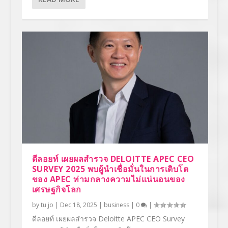
ดีลอยท์ เผยผลสำรวจ DELOITTE APEC CEO
SURVEY 2025 พบผู้นำเชื่อมั่นในการเติบโต
ของ APEC ท่ามกลางความไม่แน่นอนของ
เศรษฐกิจโลก
by
tu jo
|
Dec 18, 2025
|
business
|
0
|
ดีลอยท์ เผยผลสำรวจ Deloitte APEC CEO Survey