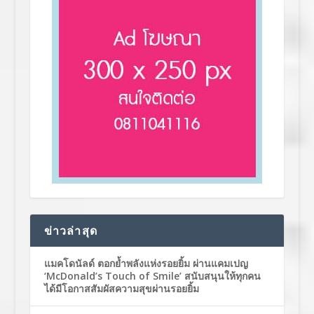
ข่าวล่าสุด
แมคโดนัลด์ ตอกย้ำพลังแห่งรอยยิ้ม ผ่านแคมเปญ
‘McDonald’s Touch of Smile’ สนับสนุนให้ทุกคน
ได้มีโอกาสสัมผัสความสุขผ่านรอยยิ้ม