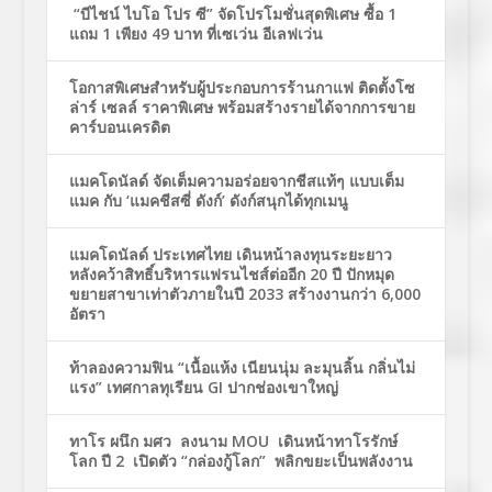
“บีไชน์ ไบโอ โปร ซี” จัดโปรโมชั่นสุดพิเศษ ซื้อ 1
แถม 1 เพียง 49 บาท ที่เซเว่น อีเลฟเว่น
โอกาสพิเศษสำหรับผู้ประกอบการร้านกาแฟ ติดตั้งโซ
ล่าร์ เซลล์ ราคาพิเศษ พร้อมสร้างรายได้จากการขาย
คาร์บอนเครดิต
แมคโดนัลด์ จัดเต็มความอร่อยจากชีสแท้ๆ แบบเต็ม
แมค กับ ‘แมคชีสซี่ ดังก์’ ดังก์สนุกได้ทุกเมนู
แมคโดนัลด์ ประเทศไทย เดินหน้าลงทุนระยะยาว
หลังคว้าสิทธิ์บริหารแฟรนไชส์ต่ออีก 20 ปี ปักหมุด
ขยายสาขาเท่าตัวภายในปี 2033 สร้างงานกว่า 6,000
อัตรา
ท้าลองความฟิน “เนื้อแห้ง เนียนนุ่ม ละมุนลิ้น กลิ่นไม่
แรง” เทศกาลทุเรียน GI ปากช่องเขาใหญ่
ทาโร ผนึก มศว ลงนาม MOU เดินหน้าทาโรรักษ์
โลก ปี 2 เปิดตัว “กล่องกู้โลก” พลิกขยะเป็นพลังงาน