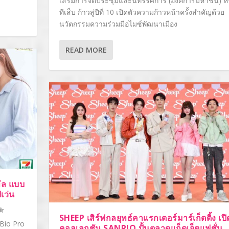
เสริมการจัดประชุมและนิทรรศการ (องค์การมหาชน) หร
ทีเส็บ ก้าวสู่ปีที่ 10 เปิดตัวความก้าวหน้าครั้งสำคัญด้วย
นวัตกรรมความร่วมมือไมซ์พัฒนาเมือง
READ MORE
ทัล แบบ
เว่น
SHEEP เสิร์ฟกลยุทธ์คาแรกเตอร์มาร์เก็ตติ้ง เปิ
(Bio Pro
คอลเลกชัน SANRIO ปั้นตลาดแก็ดเจ็ตแฟชั่น