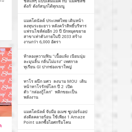
ือ
ชีสแท้ๆ แบบเต็มแมค กับ ‘แมคชีสซี่
ดังก์’ ดังก์สนุกได้ทุกเมนู
แมคโดนัลด์ ประเทศไทย เดินหน้า
ลงทุนระยะยาว หลังคว้าสิทธิ์บริหาร
แฟรนไชส์ต่ออีก 20 ปี ปักหมุดขยาย
สาขาเท่าตัวภายในปี 2033 สร้าง
งานกว่า 6,000 อัตรา
ท้าลองความฟิน “เนื้อแห้ง เนียนนุ่ม
ละมุนลิ้น กลิ่นไม่แรง” เทศกาล
ทุเรียน GI ปากช่องเขาใหญ่
ทาโร ผนึก มศว ลงนาม MOU เดิน
หน้าทาโรรักษ์โลก ปี 2 เปิด
ตัว “กล่องกู้โลก” พลิกขยะเป็น
พลังงาน
แมคโดนัลด์ จับมือ อเมซ ซูเปอร์แอป
ส่งดีลคลายร้อน ใช้เพียง 1 Amaze
Point แลกซื้อไอศกรีมโคน
ด