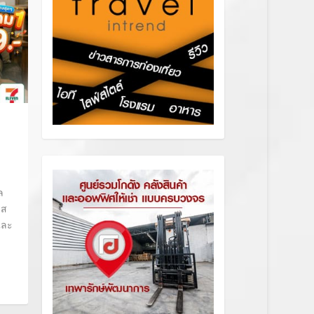
ล
รส
งและ