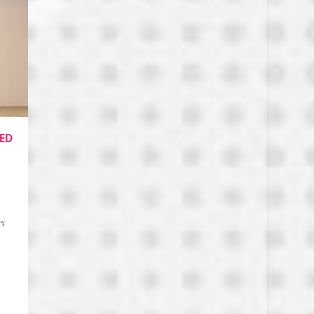
CED
าร