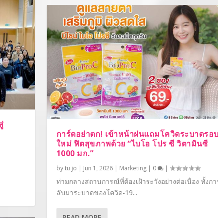
่
การ์ดอย่าตก! เข้าหน้าฝนแถมโควิดระบาดรอ
ใหม่ ฟิตสุขภาพด้วย “ไบโอ โปร ซี วิตามินซี
1000 มก.”
by
tu jo
|
Jun 1, 2026
|
Marketing
|
0
|
ท่ามกลางสถานการณ์ที่ต้องเฝ้าระวังอย่างต่อเนื่อง ทั้งก
ลับมาระบาดของโควิด-19...
READ MORE