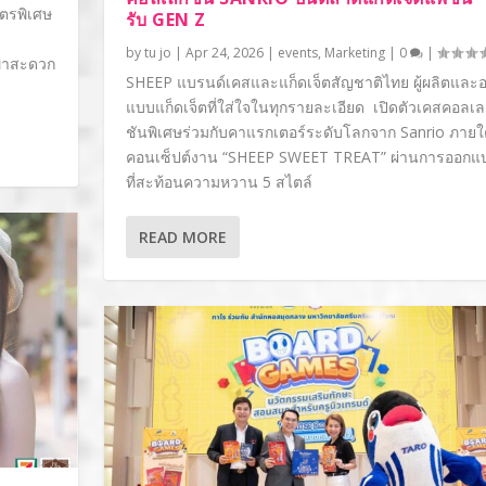
ูตรพิเศษ
รับ GEN Z
บ
by
tu jo
|
Apr 24, 2026
|
events
,
Marketing
|
0
|
กพาสะดวก
SHEEP แบรนด์เคสและแก็ดเจ็ตสัญชาติไทย ผู้ผลิตและ
แบบแก็ดเจ็ตที่ใส่ใจในทุกรายละเอียด เปิดตัวเคสคอลเ
ชันพิเศษร่วมกับคาแรกเตอร์ระดับโลกจาก Sanrio ภายใ
คอนเซ็ปต์งาน “SHEEP SWEET TREAT” ผ่านการออกแ
ที่สะท้อนความหวาน 5 สไตล์
READ MORE