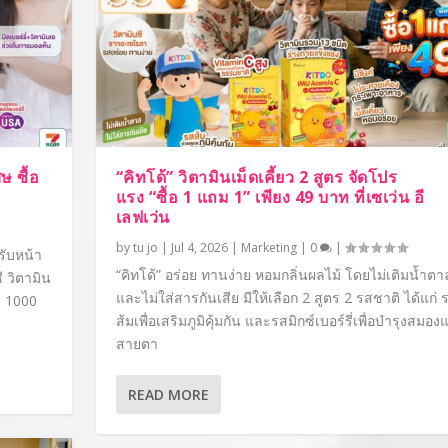
ษ ซื้อ
“คิทโด้” วิตามินเม็ดเคี้ยว 2 สูตร จัดโปร
แรง “ซื้อ 1 แถม 1” เพียง 49 บาท ที่เซเว่น อี
เลฟเว่น
by
tu jo
|
Jul 4, 2026
|
Marketing
|
0
|
รับหน้า
“คิทโด้” อร่อย ทานง่าย หอมกลิ่นผลไม้ โดยไม่เติมน้ำตา
 วิตามิน
และไม่ใส่สารกันเสีย มีให้เลือก 2 สูตร 2 รสชาติ ได้แก่ 
C 1000
ส้มเพื่อเสริมภูมิคุ้มกัน และรสมิกซ์เบอร์รี่เพื่อบำรุงสมอ
สายตา
READ MORE