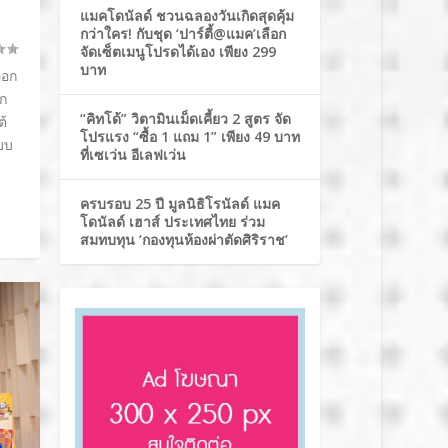
แมคโดนัลด์ ชวนฉลองวันเกิดสุดคุ้ม
กว่าใคร! กับชุด ‘ปาร์ตี้@แมค’เลือก
จัดเซ็ตเมนูโปรดได้เอง เพียง 299
บาท
ออก
ลก
“คิทโด้” วิตามินเม็ดเคี้ยว 2 สูตร จัด
ต้
โปรแรง “ซื้อ 1 แถม 1” เพียง 49 บาท
บบ
ที่เซเว่น อีเลฟเว่น
ครบรอบ 25 ปี มูลนิธิโรนัลด์ แมค
โดนัลด์ เฮาส์ ประเทศไทย ร่วม
สมทบทุน ‘กองทุนห้องผ่าตัดศิริราช’