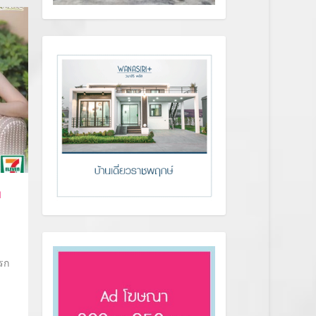
บ
ารก