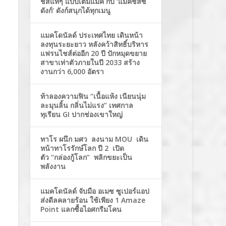
ชีสแท้ๆ แบบเต็มแมค กับ ‘แมคชีสซี่
ดังก์’ ดังก์สนุกได้ทุกเมนู
แมคโดนัลด์ ประเทศไทย เดินหน้า
ลงทุนระยะยาว หลังคว้าสิทธิ์บริหาร
แฟรนไชส์ต่ออีก 20 ปี ปักหมุดขยาย
สาขาเท่าตัวภายในปี 2033 สร้าง
งานกว่า 6,000 อัตรา
ท้าลองความฟิน “เนื้อแห้ง เนียนนุ่ม
ละมุนลิ้น กลิ่นไม่แรง” เทศกาล
ทุเรียน GI ปากช่องเขาใหญ่
ทาโร ผนึก มศว ลงนาม MOU เดิน
หน้าทาโรรักษ์โลก ปี 2 เปิด
ตัว “กล่องกู้โลก” พลิกขยะเป็น
พลังงาน
แมคโดนัลด์ จับมือ อเมซ ซูเปอร์แอป
ส่งดีลคลายร้อน ใช้เพียง 1 Amaze
Point แลกซื้อไอศกรีมโคน