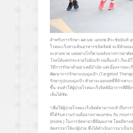
สำหรับการรักษา ผศ.นพ. เอกภพ สิระชัยนันท์ 
โรคมะเร็งทางเดินอาหารชนิดจิสต์ จะมีลักษณะเ
จะหายขาด แต่อย่างไรก็ตามหลังจากการผ่าตัดผู้
โรคได้แพร่กระจายไปยังบริเวณอื่นแล้ว ก็จะม
วิธีการรักษาด้วยยาเคมีบำบัด แต่เนื่องจากมะเ
พัฒนาการรักษาแบบมุ่งเป้า (Targeted Therapy)
รักษารูปแบบมุ่งเป้า ตัวยาจะออกฤทธิ์ที่จำเพาะ
ขึ้น จนทำให้ผู้ป่วยโรคมะเร็งจิสต์มีอาการที่ดี
เห็นได้ชัด
“เพื่อให้ผู้ป่วยโรคมะเร็งจิสต์สามารถเข้าถึงกา
ที่ได้รับความร่วมมือจากภาคเอกชน กับ กรม
(สปสช.) ในการจัดหายาที่มีคุณภาพ โดยมีทาง
จัดสรรยาให้แก่ผู้ป่วย ซึ่งได้ดำเนินการมาเป็น