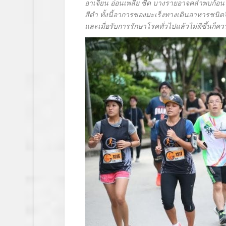
อาเจียน อ่อนเพลีย ซีด บางรายอาจคลำพบก้อ
สีดำ ทั้งนี้อาการของมะเร็งทางเดินอาหารชนิดจิส
และเมื่อรับการรักษาโรคทั่วไปแล้วไม่ดีขึ้นก็ค