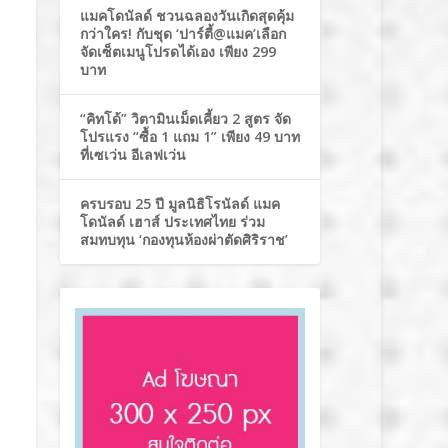
แมคโดนัลด์ ชวนฉลองวันเกิดสุดคุ้ม
กว่าใคร! กับชุด ‘ปาร์ตี้@แมค’เลือก
จัดเซ็ตเมนูโปรดได้เอง เพียง 299
บาท
“คิทโด้” วิตามินเม็ดเคี้ยว 2 สูตร จัด
โปรแรง “ซื้อ 1 แถม 1” เพียง 49 บาท
ที่เซเว่น อีเลฟเว่น
ครบรอบ 25 ปี มูลนิธิโรนัลด์ แมค
โดนัลด์ เฮาส์ ประเทศไทย ร่วม
สมทบทุน ‘กองทุนห้องผ่าตัดศิริราช’