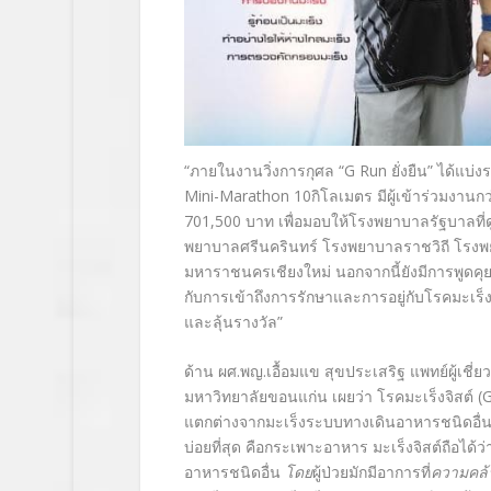
“ภายในงานวิ่งการกุศล “G Run ยั่งยืน” ได้แบ
Mini-Marathon 10กิโลเมตร มีผู้เข้าร่วมงานก
701,500 บาท เพื่อมอบให้โรงพยาบาลรัฐบาลที่ดู
พยาบาลศรีนครินทร์ โรงพยาบาลราชวิถี โร
มหาราชนครเชียงใหม่ นอกจากนี้ยังมีการพูดคุย
กับการเข้าถึงการรักษาและการอยู่กับโรคมะเร็งจิ
และลุ้นรางวัล”
ด้าน ผศ.พญ.เอื้อมแข สุขประเสริฐ แพทย์ผู้เ
มหาวิทยาลัยขอนแก่น เผยว่า โรคมะเร็งจิสต์ (GIS
แตกต่างจากมะเร็งระบบทางเดินอาหารชนิดอื่นๆ
บ่อยที่สุด คือกระเพาะอาหาร มะเร็งจิสต์ถือได้
อาหารชนิดอื่น
โดย
ผู้ป่วยมักมีอาการที่
ความคล้า