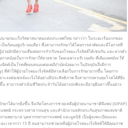
อุปนายกมะเร็งวิทยาสมาคมแห่งประเทศไทย กล่าวว่า ในระยะเริ่มแรกของ
ป็นก้อนอยู่บริเวณเดียว ซึ่งสามารถรักษาได้โดยการผ่าตัดและมีโอกาสที่
ป่วยมักมีความเสี่ยงต่อการกำเริบของโรคมะเร็งจิสต์ได้เช่นกัน และ
หากตัว
ีโอกาสน้อยในการรักษาให้หายขาด โดยเฉพาะบริเวณตับ ที่เดิมแพทย์จะใช้
ร็งจิสต์เป็นโรคที่ตอบสนองต่อเคมีบำบัดน้อยมาก
ในปัจจุบันจึงมีการ
 ที่ทำให้ผู้ป่วยโรคมะเร็งจิสต์มีทางเลือกในการรักษามากขึ้น โดยการ
เจาะจงต่อเซลล์มะเร็งได้อย่างมีประสิทธิภาพ จึงสามารถควบคุมโรคได้ดียิ่ง
ยิ่งขึ้น สามารถดำเนินชีวิตประจำวันได้อย่างปกติและมีอายุยืนยาวขึ้นอย่าง
รรักษาได้มากยิ่งขึ้น จึงเกิดโครงการช่วยเหลือผู้ป่วยนานาชาติจีแพป (GIPAP)
การแพทย์ กระทรวงสาธารณสุข และสำนักงานหลักประกันสุขภาพแห่งชาติ
สถานพยาบาล บุคลากรทางการแพทย์ และมูลนิธิ เป็นผู้ลงทะเบียนและ
ระยะเวลากว่า 15 ปี จนสามารถช่วยเหลือผู้ป่วยโรคมะเร็งจิสต์ให้มีคุณภาพ