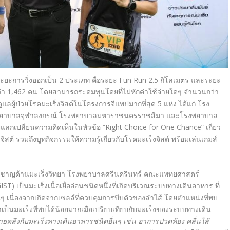
่งระยะการวิ่งออกเป็น 2 ประเภท คือระยะ Fun Run 2.5 กิโลเมตร และระยะ
ว่า 1,462 คน โดยสามารถระดมทุนโดยที่ไม่หักค่าใช้จ่ายใดๆ จำนวนกว่า
แลผู้ป่วยโรคมะเร็งจิสต์ในโครงการจีแพปมากที่สุด 5 แห่ง ได้แก่ โรง
งพยาบาลจุฬาลงกรณ์ โรงพยาบาลมหาราชนครราชสีมา และโรงพยาบาล
แลกเปลี่ยนความคิดเห็นในหัวข้อ “Right Choice for One Chance” เกี่ยว
สต์ รวมถึงบูทกิจกรรมให้ความรู้เกี่ยวกับโรคมะเร็งจิสต์ พร้อมเล่นเกมส์
ชี่ยวชาญด้านมะเร็งวิทยา โรงพยาบาลศรีนครินทร์ คณะแพทยศาสตร์
T) เป็นมะเร็งเนื้อเยื่ออ่อนชนิดหนึ่งที่เกิดบริเวณระบบทางเดินอาหาร ที่
 เนื่องจากเกิดจากเซลล์ที่ควบคุมการบีบตัวของลำไส้ โดยตำแหน่งที่พบ
ว่าเป็นมะเร็งที่พบได้น้อยมากเมื่อเปรียบเทียบกับมะเร็งของระบบทางเดิน
ยคลึงกับมะเร็งทางเดินอาหารชนิดอื่นๆ
เช่น อาการปวดท้อง คลื่นไส้