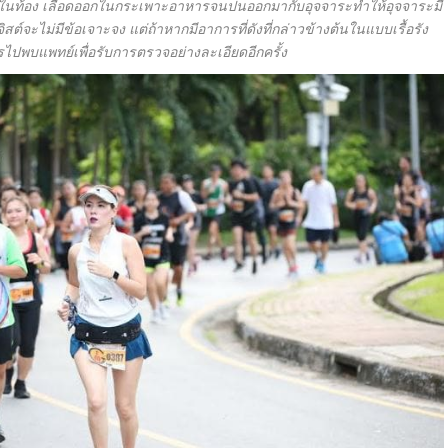
นในท้อง เลือดออกในกระเพาะอาหารจนปนออกมากับอุจจาระทำให้อุจจาระมี
ต์จะไม่มีข้อเจาะจง แต่ถ้าหากมีอาการที่ดังที่กล่าวข้างต้นในแบบเรื้อรัง
วรไปพบแพทย์เพื่อรับการตรวจอย่างละเอียดอีกครั้ง