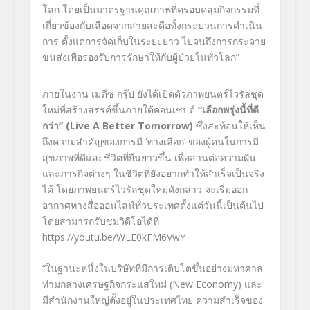
โลก โดยเป็นมาตรฐานคุณภาพที่ครอบคลุมกิจกรรมที่
เกี่ยวข้องกับเลือดจากสายสะดือทั้งกระบวนการดำเนิน
การ ตั้งแต่การจัดเก็บในระยะยาว ไปจนถึงการกระจาย
ขนส่งเพื่อรองรับการรักษาให้กับผู้ป่วยในทั่วโลก”
ภายในงาน เมดีซ กรุ๊ป ยังได้เปิดตัวภาพยนตร์ไวรัลชุด
ใหม่ที่สร้างสรรค์ขึ้นภายใต้คอนเซปต์
“เลือกพรุ่งนี้ที่ดี
กว่า”
(Live A
Better Tomorrow)
ซึ่งสะท้อนให้เห็น
ถึงความสำคัญของการมี ‘ทางเลือก’ ของผู้คนในการมี
สุขภาพที่ดีและชีวิตที่ยืนยาวขึ้น เพื่อสานต่อความฝัน
และภารกิจต่างๆ ในชีวิตที่ยังอยากทำให้สำเร็จเป็นจริง
ได้ โดยภาพยนตร์ไวรัลชุดใหม่ดังกล่าว จะเริ่มออก
อากาศทางสื่อออนไลน์ทั่วประเทศตั้งแต่วันนี้เป็นต้นไป
โดยสามารถรับชมวิดีโอได้ที่
https://youtu.be/WLE0kFM6VwY
“ในฐานะหนึ่งในบริษัทที่มีการเติบโตขึ้นอย่างมหาศาล
ท่ามกลางเศรษฐกิจกระแสใหม่ (
New Economy) และ
มีสำนักงานใหญ่ตั้งอยู่ในประเทศไทย ความสำเร็จของ