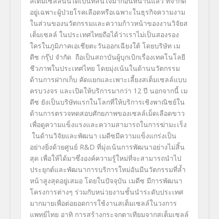
สเต็มเซลล์นั้นได้เป็นที่สนใจมาก่อนหน้านี้แล้ว ที่จำกัด
อยู่เฉพาะผู้ป่วยโรคเลือดหรือเฉพาะในธุรกิจความงาม
ในส่วนของนวัตกรรมและความก้าวหน้าของงานวิจัย
ส
เต็มเซลล์ ในประเทศไทยถือได้ว่าเราไม่เป็นสองรอง
ใครในภูมิภาคเอเชียตะวันออกเฉียงใต้ โดยบริษัท เม
ดีซ กรุ๊ป จำกัด
ถือเป็นสถาบันผู้บุกเบิกเรื่องเทคโนโลยี
ชีวภาพในประเทศไทย โดยมุ่งเน้นในด้านนวัตกรรม
ด้านการฝากเก็บ คัดแยกและเพาะเลี้ยงสเต็มเซลล์แบบ
ครบวงจร และเปิดให้บริการมากว่า
12
ปี นอกจากนี้ เม
ดีซ ยังเป็นบริษัทแรกในโลกที่ให้บริการเชิงพาณิชย์ใน
ด้านการตรวจทดสอบศักยภาพของเซลล์เม็ดเลือดขาว
เพื่อดูความแข็งแรงและความสามารถในการฆ่ามะเร็ง
ในด้านวิจัยและพัฒนา เมดีซมีความแข็งแกร่งเป็น
อย่างยิ่งด้วยศูนย์
R&D
ที่มุ่งเน้นการพัฒนาอย่างไม่สิ้น
สุด เพื่อให้ได้มาซึ่งองค์ความรู้ใหม่ที่จะสามารถนำไป
ประยุกต์และพัฒนาการบริการใหม่อันมีนวัตกรรมที่ล้ำ
หน้าสูงสุดอยู่เสมอ โดยในปัจจุบัน
เมดีซ มีการพัฒนา
โครงการต่างๆ ร่วมกับหน่วยงานชั้นนำระดับประเทศ
มากมายเพื่อต่อยอดการใช้งานสเต็มเซลล์ในวงการ
แพทย์ไทย อาทิ การสร้างกระจกตาเทียมจากสเต็มเซลล์