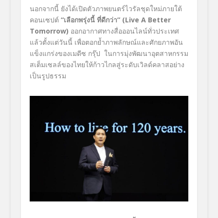
นอกจากนี้ ยังได้เปิดตัวภาพยนตร์ไวรัลชุดใหม่ภายใต้
คอนเซปต์
“เลือกพรุ่งนี้ ที่ดีกว่า”
(Live A Better
Tomorrow)
ออกอากาศทางสื่อออนไลน์ทั่วประเทศ
แล้วตั้งแต่วันนี้ เพื่อตอกย้ำภาพลักษณ์และศักยภาพอัน
แข็งแกร่งของเมดีซ กรุ๊ป ในการมุ่งพัฒนาอุตสาหกรรม
สเต็มเซลล์ของไทยให้ก้าวไกลสู่ระดับเวิลด์คลาสอย่าง
เป็นรูปธรรม