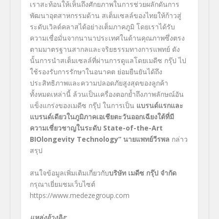
เราสะท้อนให้เห็นถึงศักยภาพในการช่วยผลักดันการ
พัฒนาอุตสาหกรรมด้าน สเต็มเซลล์ของไทยให้ก้าวสู่
ระดับเวิลด์คลาสได้อย่างเต็มภาคภูมิ โดยเราได้รับ
ความเชื่อมั่นจากนานาประเทศในด้านคุณภาพซึ่งตรง
ตามมาตรฐานสากลและจริยธรรมทางการแพทย์ ดัง
นั้นการนำสเต็มเซลล์ที่ผ่านการดูแลโดยเมดีซ กรุ๊ป ไป
ใช้รองรับการรักษาในอนาคต ย่อมยืนยันได้ถึง
ประสิทธิภาพและความปลอดภัยสูงสุดของลูกค้า
ทั้งหมดเหล่านี้ ล้วนเป็นเครื่องตอกย้ำถึงภาพลักษณ์อัน
แข็งแกร่งของเมดีซ กรุ๊ป ในการเป็น
แบรนด์แรกและ
แบรนด์เดียวในภูมิภาคเอเชียตะวันออกเฉียงใต้ที่มี
ความเชี่ยวชาญในระดับ
State-of-the-Art
BIOlongevity Technology” นายแพทย์วีรพล
กล่าว
สรุป
สนใจข้อมูลเพิ่มเติมเกี่ยวกับ
บริษัท เมดีซ กรุ๊ป จำกัด
กรุณาเยี่ยมชมเว็บไซต์
https://www.medezegroup.com
แหล่งอ้างอิง
: