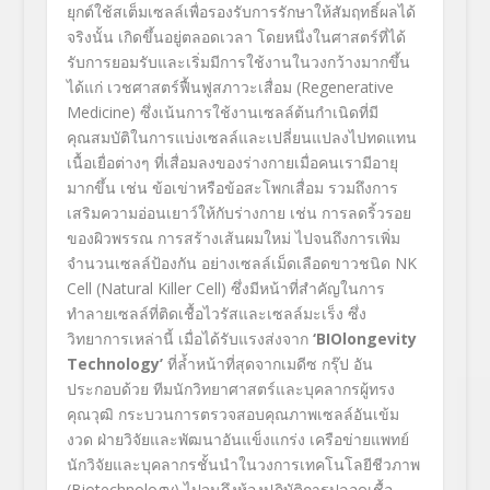
ยุกต์ใช้สเต็มเซลล์เพื่อรองรับการรักษาให้สัมฤทธิ์ผลได้
จริงนั้น เกิดขึ้นอยู่ตลอดเวลา โดยหนึ่งในศาสตร์ที่ได้
รับการยอมรับและเริ่มมีการใช้งานในวงกว้างมากขึ้น
ได้แก่ เวชศาสตร์ฟื้นฟูสภาวะเสื่อม (Regenerative
Medicine) ซึ่งเน้นการใช้งานเซลล์ต้นกำเนิดที่มี
คุณสมบัติในการแบ่งเซลล์และเปลี่ยนแปลงไปทดแทน
เนื้อเยื่อต่างๆ ที่เสื่อมลงของร่างกายเมื่อคนเรามีอายุ
มากขึ้น เช่น ข้อเข่าหรือข้อสะโพกเสื่อม รวมถึงการ
เสริมความอ่อนเยาว์ให้กับร่างกาย เช่น การลดริ้วรอย
ของผิวพรรณ การสร้างเส้นผมใหม่ ไปจนถึงการเพิ่ม
จำนวนเซลล์ป้องกัน อย่างเซลล์เม็ดเลือดขาวชนิด NK
Cell (Natural Killer Cell) ซึ่งมีหน้าที่สำคัญในการ
ทำลายเซลล์ที่ติดเชื้อไวรัสและเซลล์มะเร็ง ซึ่ง
วิทยาการเหล่านี้ เมื่อได้รับแรงส่งจาก
‘BIOlongevity
Technology’
ที่ล้ำหน้าที่สุดจากเมดีซ กรุ๊ป อัน
ประกอบด้วย ทีมนักวิทยาศาสตร์และบุคลากรผู้ทรง
คุณวุฒิ กระบวนการตรวจสอบคุณภาพเซลล์อันเข้ม
งวด ฝ่ายวิจัยและพัฒนาอันแข็งแกร่ง เครือข่ายแพทย์
นักวิจัยและบุคลากรชั้นนำในวงการเทคโนโลยีชีวภาพ
(Biotechnology) ไปจนถึงห้องปฏิบัติการปลอดเชื้อ