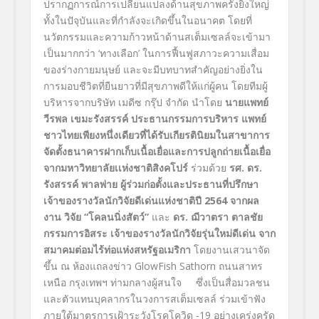
ปรากฏการณ์การเปลี่ยนแปลงด้านสุขภาพครั้งยิ่งใหญ่
ทั้งในปัจุบันและที่กำลังจะเกิดขึ้นในอนาคต โดยที่
นวัตกรรมและความก้าวหน้าด้านสเต็มเซลล์จะเข้ามา
เป็นมากกว่า ‘ทางเลือก’ ในการฟื้นฟูสภาวะความเสื่อม
ของร่างกายมนุษย์ และจะมีบทบาทสำคัญอย่างยิ่งใน
การมอบชีวิตที่ยืนยาวที่มีสุขภาพดีให้แก่ผู้คน โดยทีมผู้
บริหารจากบริษัท เมดีซ กรุ๊ป จำกัด นำโดย
นายแพทย์
วีรพล เขมะรังสรรค์ ประธานกรรมการบริหาร
แพทย์
ชาวไทยเพียงหนึ่งเดียวที่ได้รับเกียรตินิยมในสาขาการ
จัดตั้งธนาคารฝากเก็บเนื้อเยื่อและการปลูกถ่ายเนื้อเยื่อ
จากมหาวิทยาลัยเเห่งชาติสิงคโปร์
ร่วมด้วย
รศ. ดร.
รังสรรค์ พาลพ่าย ผู้ร่วมก่อตั้งและประธานที่ปรึกษา
เจ้าของรางวัลนักวิจัยดีเด่นแห่งชาติปี
2564 จากผล
งาน วิจัย “โคลนนิ่งสัตว์”
และ
ดร. ฌีวาตรา ตาลชัย
กรรมการอิสระ เจ้าของรางวัลนักวิจัยรุ่นใหม่ดีเด่น จาก
สมาคมต่อมไร้ท่อแห่งสหรัฐอเมริกา
โดยงานเสวนาจัด
ขึ้น ณ ห้องแถลงข่าว GlowFish Sathorn ถนนสาทร
เหนือ กรุงเทพฯ ท่ามกลางผู้สนใจ ซึ่งเป็นสื่อมวลชน
และตัวแทนบุคลากรในวงการสเต็มเซลล์ ร่วมเข้าฟัง
ภายใต้มาตรการเฝ้าระวังโรคโควิด -19 อย่างเคร่งครัด