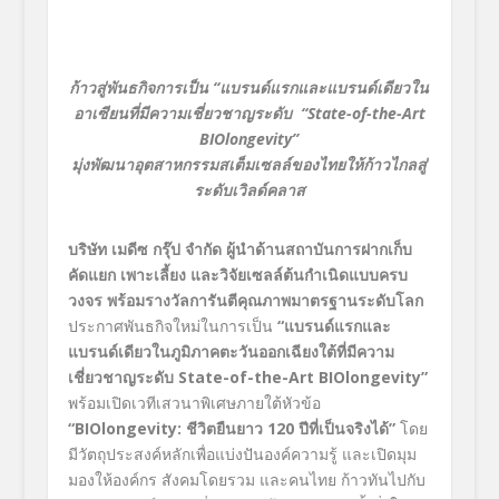
ก้าวสู่พันธกิจการเป็น “แบรนด์แรกและแบรนด์เดียวใน
อาเซียนที่มีความเชี่ยวชาญระดับ “State-of-the-Art
BIOlongevity”
มุ่งพัฒนาอุตสาหกรรมสเต็มเซลล์ของไทยให้ก้าวไกลสู่
ระดับเวิลด์คลาส
บริษัท เมดีซ กรุ๊ป จำกัด ผู้นำด้านสถาบันการฝากเก็บ
คัดแยก เพาะเลี้ยง และวิจัยเซลล์ต้นกำเนิดแบบครบ
วงจร
พร้อมรางวัลการันตีคุณภาพมาตรฐานระดับโลก
ประกาศพันธกิจใหม่ในการเป็น
“แบรนด์แรกและ
แบรนด์เดียวในภูมิภาคตะวันออกเฉียงใต้ที่มีความ
เชี่ยวชาญระดับ State-of-the-Art BIOlongevity”
พร้อมเปิดเวทีเสวนาพิเศษภายใต้หัวข้อ
“BIOlongevity: ชีวิตยืนยาว 120 ปีที่เป็นจริงได้”
โดย
มีวัตถุประสงค์หลักเพื่อแบ่งปันองค์ความรู้ และเปิดมุม
มองให้องค์กร สังคมโดยรวม และคนไทย ก้าวทันไปกับ