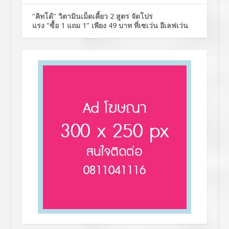
“คิทโด้” วิตามินเม็ดเคี้ยว 2 สูตร จัดโปร
แรง “ซื้อ 1 แถม 1” เพียง 49 บาท ที่เซเว่น อีเลฟเว่น