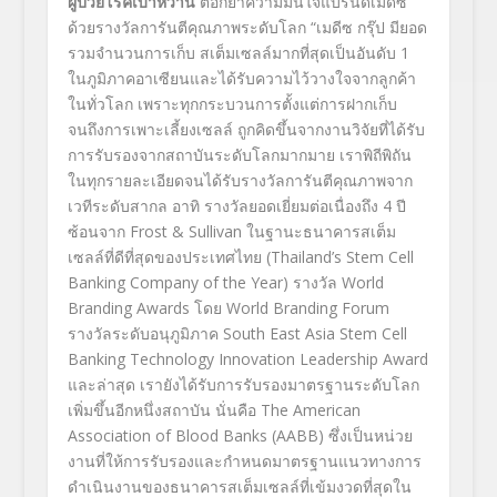
ผู้ป่วยโรคเบาหวาน
ตอกย้ำความมั่นใจแบรนด์เมดีซ
ด้วยรางวัลการันตีคุณภาพระดับโลก “เมดีซ กรุ๊ป มียอด
รวมจำนวนการเก็บ สเต็มเซลล์มากที่สุดเป็นอันดับ 1
ในภูมิภาคอาเซียนและได้รับความไว้วางใจจากลูกค้า
ในทั่วโลก เพราะทุกกระบวนการตั้งแต่การฝากเก็บ
จนถึงการเพาะเลี้ยงเซลล์ ถูกคิดขึ้นจากงานวิจัยที่ได้รับ
การรับรองจากสถาบันระดับโลกมากมาย เราพิถีพิถัน
ในทุกรายละเอียดจนได้รับรางวัลการันตีคุณภาพจาก
เวทีระดับสากล อาทิ รางวัลยอดเยี่ยมต่อเนื่องถึง 4 ปี
ซ้อนจาก Frost & Sullivan ในฐานะธนาคารสเต็ม
เซลล์ที่ดีที่สุดของประเทศไทย (Thailand’s Stem Cell
Banking Company of the Year) รางวัล World
Branding Awards โดย World Branding Forum
รางวัลระดับอนุภูมิภาค South East Asia Stem Cell
Banking Technology Innovation Leadership Award
และล่าสุด เรายังได้รับการรับรองมาตรฐานระดับโลก
เพิ่มขึ้นอีกหนึ่งสถาบัน นั่นคือ The American
Association of Blood Banks (AABB) ซึ่งเป็นหน่วย
งานที่ให้การรับรองและกำหนดมาตรฐานแนวทางการ
ดำเนินงานของธนาคารสเต็มเซลล์ที่เข้มงวดที่สุดใน