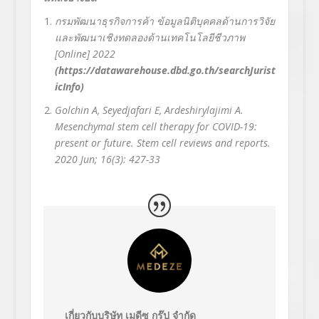
กรมพัฒนาธุรกิจการค้า
ข้อมูลนิติบุคคลด้านการวิจัย
และพัฒนาเชิงทดลองด้านเทคโนโลยีชีวภาพ
[
Online] 2022
(
https://datawarehouse.dbd.go.th/searchJurist
icInfo
)
Golchin A, Seyedjafari E, Ardeshirylajimi A.
Mesenchymal stem cell therapy for COVID-19:
present or future. Stem cell reviews and reports.
2020 Jun; 16(3): 427-33
เกี่ยวกับบริษัท เมดีซ กรุ๊ป จำกัด