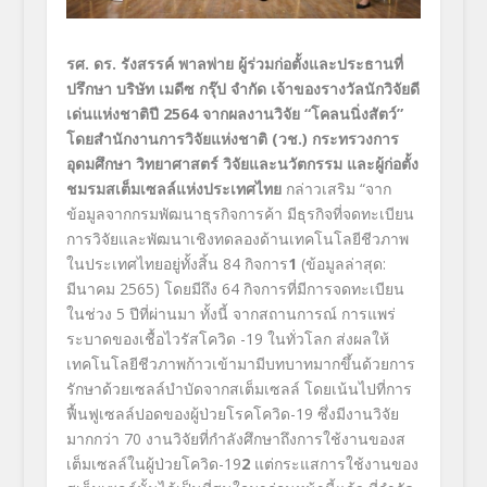
รศ. ดร. รังสรรค์ พาลพ่าย ผู้ร่วมก่อตั้งและประธานที่
ปรึกษา
บริษัท เมดีซ กรุ๊ป จำกัด
เจ้าของรางวัลนักวิจัยดี
เด่นแห่งชาติปี
2564 จากผลงานวิจัย “โคลนนิ่งสัตว์”
โดยสำนักงานการวิจัยแห่งชาติ (วช.) กระทรวงการ
อุดมศึกษา วิทยาศาสตร์ วิจัยและนวัตกรรม
และผู้ก่อตั้ง
ชมรมสเต็มเซลล์แห่งประเทศไทย
กล่าวเสริม “จาก
ข้อมูลจากกรมพัฒนาธุรกิจการค้า มีธุรกิจที่จดทะเบียน
การวิจัยและพัฒนาเชิงทดลองด้านเทคโนโลยีชีวภาพ
ในประเทศไทยอยู่ทั้งสิ้น 84
กิจการ
1
(
ข้อมูลล่าสุด
:
มีนาคม
2565)
โดยมีถึง
64
กิจการที่มีการจดทะเบียน
ในช่วง
5
ปีที่ผ่านมา ทั้งนี้ จากสถานการณ์
การแพร่
ระบาดของเชื้อไวรัสโควิด
-19
ในทั่วโลก ส่งผลให้
เทคโนโลยีชีวภาพก้าวเข้ามามีบทบาทมากขึ้นด้วยการ
รักษาด้วยเซลล์บำบัดจากสเต็มเซลล์ โดยเน้นไปที่การ
ฟื้นฟูเซลล์ปอดของผู้ป่วยโรคโควิด
-19
ซึ่งมีงานวิจัย
มากกว่า
70
งานวิจัยที่กำลังศึกษาถึงการใช้งานของส
เต็มเซลล์ในผู้ป่วยโควิด
-19
2
แต่กระแสการใช้งานของ