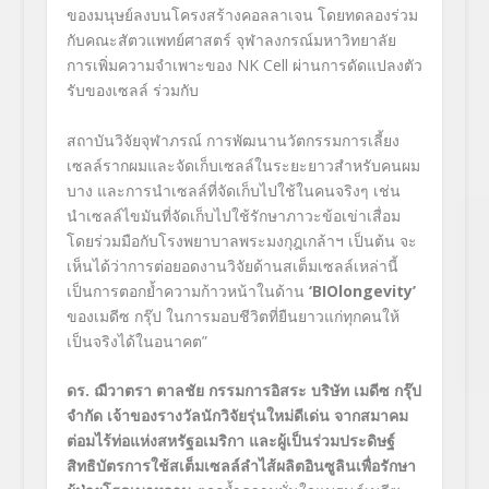
ของมนุษย์ลงบนโครงสร้างคอลลาเจน โดยทดลองร่วม
กับคณะสัตวแพทย์ศาสตร์ จุฬาลงกรณ์มหาวิทยาลัย
การเพิ่มความจำเพาะของ NK Cell
ผ่านการดัดแปลงตัว
รับของเซลล์ ร่วมกับ
สถาบันวิจัยจุฬาภรณ์ การพัฒนานวัตกรรมการเลี้ยง
เซลล์รากผมและจัดเก็บเซลล์ในระยะยาวสำหรับคนผม
บาง และการนำเซลล์ที่จัดเก็บไปใช้ในคนจริงๆ เช่น
นำเซลล์ไขมันที่จัดเก็บไปใช้รักษาภาวะข้อเข่าเสื่อม
โดยร่วมมือกับโรงพยาบาลพระมงกุฎเกล้าฯ เป็นต้น จะ
เห็นได้ว่าการต่อยอดงานวิจัยด้านสเต็มเซลล์เหล่านี้
เป็นการตอกย้ำความก้าวหน้าในด้าน
‘
BIOlongevity’
ของเมดีซ กรุ๊ป ในการมอบชีวิตที่ยืนยาวแก่ทุกคนให้
เป็นจริงได้ในอนาคต”
ดร. ฌีวาตรา ตาลชัย กรรมการอิสระ บริษัท เมดีซ กรุ๊ป
จำกัด เจ้าของรางวัลนักวิจัยรุ่นใหม่ดีเด่น จากสมาคม
ต่อมไร้ท่อแห่งสหรัฐอเมริกา
และผู้เป็นร่วมประดิษฐ์
สิทธิบัตรการใช้สเต็มเซลล์ลำไส้ผลิตอินซูลินเพื่อรักษา