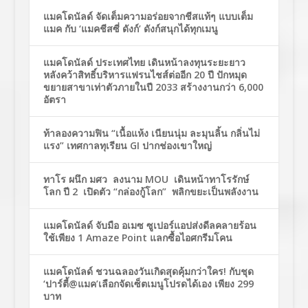
แมคโดนัลด์ จัดเต็มความอร่อยจากชีสแท้ๆ แบบเต็ม
แมค กับ ‘แมคชีสซี่ ดังก์’ ดังก์สนุกได้ทุกเมนู
แมคโดนัลด์ ประเทศไทย เดินหน้าลงทุนระยะยาว
หลังคว้าสิทธิ์บริหารแฟรนไชส์ต่ออีก 20 ปี ปักหมุด
ขยายสาขาเท่าตัวภายในปี 2033 สร้างงานกว่า 6,000
อัตรา
ท้าลองความฟิน “เนื้อแห้ง เนียนนุ่ม ละมุนลิ้น กลิ่นไม่
แรง” เทศกาลทุเรียน GI ปากช่องเขาใหญ่
ทาโร ผนึก มศว ลงนาม MOU เดินหน้าทาโรรักษ์
โลก ปี 2 เปิดตัว “กล่องกู้โลก” พลิกขยะเป็นพลังงาน
แมคโดนัลด์ จับมือ อเมซ ซูเปอร์แอปส่งดีลคลายร้อน
ใช้เพียง 1 Amaze Point แลกซื้อไอศกรีมโคน
แมคโดนัลด์ ชวนฉลองวันเกิดสุดคุ้มกว่าใคร! กับชุด
‘ปาร์ตี้@แมค’เลือกจัดเซ็ตเมนูโปรดได้เอง เพียง 299
บาท