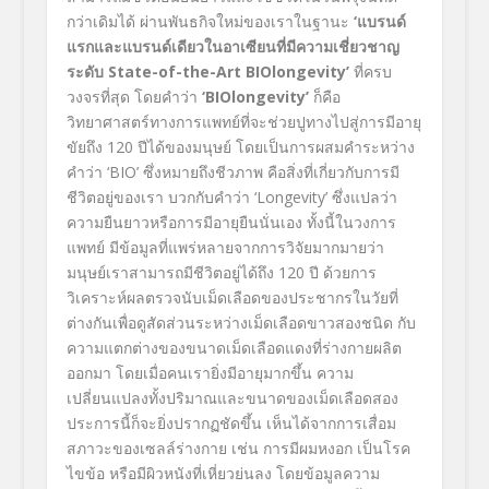
กว่าเดิมได้ ผ่านพันธกิจใหม่ของเราในฐานะ
‘แบรนด์
แรกและแบรนด์เดียวในอาเซียนที่มีความเชี่ยวชาญ
ระดับ State-of-the-Art BIOlongevity’
ที่ครบ
วงจรที่สุด โดยคำว่า
‘
BIOlongevity’
ก็คือ
วิทยาศาสตร์ทางการแพทย์ที่จะช่วยปูทางไปสู่การมีอายุ
ขัยถึง 120 ปีได้ของมนุษย์ โดยเป็นการผสมคำระหว่าง
คำว่า ‘BIO’ ซึ่งหมายถึงชีวภาพ คือสิ่งที่เกี่ยวกับการมี
ชีวิตอยู่ของเรา บวกกับคำว่า ‘Longevity’ ซึ่งแปลว่า
ความยืนยาวหรือการมีอายุยืนนั่นเอง ทั้งนี้ในวงการ
แพทย์ มีข้อมูลที่แพร่หลายจากการวิจัยมากมายว่า
มนุษย์เราสามารถมีชีวิตอยู่ได้ถึง 120 ปี ด้วยการ
วิเคราะห์ผลตรวจนับเม็ดเลือดของประชากรในวัยที่
ต่างกันเพื่อดูสัดส่วนระหว่างเม็ดเลือดขาวสองชนิด กับ
ความแตกต่างของขนาดเม็ดเลือดแดงที่ร่างกายผลิต
ออกมา โดยเมื่อคนเรายิ่งมีอายุมากขึ้น ความ
เปลี่ยนแปลงทั้งปริมาณและขนาดของเม็ดเลือดสอง
ประการนี้ก็จะยิ่งปรากฏชัดขึ้น เห็นได้จากการเสื่อม
สภาวะของเซลล์ร่างกาย เช่น การมีผมหงอก เป็นโรค
ไขข้อ หรือมีผิวหนังที่เหี่ยวย่นลง โดยข้อมูลความ