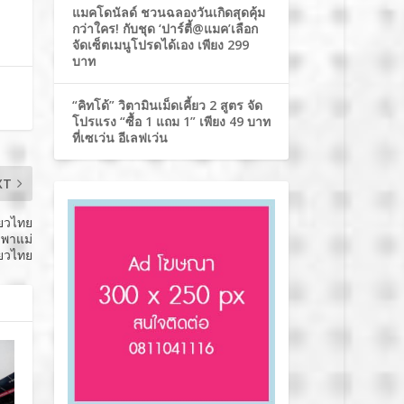
แมคโดนัลด์ ชวนฉลองวันเกิดสุดคุ้ม
กว่าใคร! กับชุด ‘ปาร์ตี้@แมค’เลือก
จัดเซ็ตเมนูโปรดได้เอง เพียง 299
บาท
“คิทโด้” วิตามินเม็ดเคี้ยว 2 สูตร จัด
โปรแรง “ซื้อ 1 แถม 1” เพียง 49 บาท
ที่เซเว่น อีเลฟเว่น
XT
่ยวไทย
งพาแม่
ี่ยวไทย