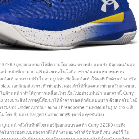
y 3ZER0 ถูกออกแบบมาให้มีความโดดเด่น ทรงพลัง แม่นยำ มีจุดเด่นอันสุด
ือน้ำหนักที่เบามาก เสริมด้วยเทคโนโลยีตาข่ายอันแน่นหนาทนทาน
ณข้อเท้าสามารถปรับไปตามรูปเท้าเพื่อล็อคข้อเท้าให้คงที่ ปีกด้านข้าง หรือ
 plate เอกลักษณ์เฉพาะตัวช่วยประคองเท้าให้มั่นคงและช่วยเสริมแรงขณะ
ตัวไปด้านหน้า ทำให้ทุกการเคลื่อนไหวเป็นไปอย่างแม่นยำ นอกจากนี้ Curry
0 ทรงประสิทธิภาพคู่นี้พัฒนาให้ล้ำจากรองเท้าต้นแบบมาก ด้วยเทคโนโลยี
กรรมของ Under Armour อย่าง Threadborne
™
(เทรดบอร์น) Micro G
®
ไมโคร จี) และCharged Cushioning
®
(ชาร์จ คุชชันนิ่ง)
 นูแมนน์ หนึ่งในทีมดีไซเนอร์ผู้
ออกแบบรองเท้า
Curry 3ZER0
เผยถึง
ิดในการออกแบบหลั
งจากที่ได้ทำงานอย่างใกล้ชิดกั
บสตีเฟ่น เคอร์รี่ ใน