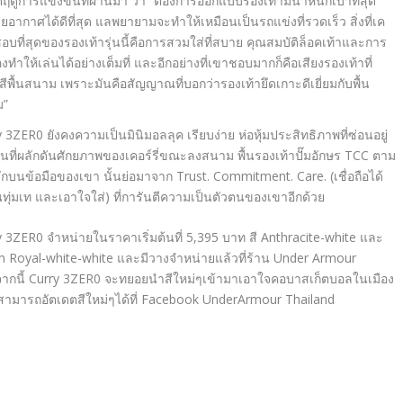
ฤดูการแข่งขันที่ผ่านมา ว่า
“
ต้องการออกแบบรองเท้ามีน้ำหนั
กเบาที่สุด
ยอากาศได้ดีที่สุด แลพยายามจะทำให้เหมือนเป็นรถแข่
งที่รวดเร็ว สิ่งที่เค
ชอบที่สุ
ดของรองเท้ารุ่นนี้คือการสวมใส่
ที่สบาย คุณสมบัติล็อคเท้าและการ
องทำให้เล่นได้อย่างเต็มที่ และอีกอย่างที่เขาชอบมากก็คื
อเสียงรองเท้าที่
ีพื้
นสนาม เพราะมันคือสัญญาณที่บอกว่
ารองเท้ายึดเกาะดีเยี่ยมกับพื้
น
ม
”
 3ZER0 ยังคงความเป็นมินิมอลลุค เรียบง่าย ห่อหุ้มประสิทธิภาพที่ซ่อนอยู่
นที่ผลักดันศักยภาพของเคอร์รี่ขณะลงสนาม พื้นรองเท้าปั๊มอักษร TCC ตาม
ักบนข้อมือของเขา นั้นย่อมาจาก Trust. Commitment. Care. (เชื่อถือได้
ั่นทุ่มเท และเอาใจใส่) ที่การันตีความเป็นตัวตนของเขาอีกด้วย
y 3ZER0 จำหน่ายในราคาเริ่มต้นที่ 5,395 บาท สี Anthracite-white และ
 Royal-white-white และมีวางจำหน่ายแล้วที่ร้าน Under Armour
ากนี้ Curry 3ZER0 จะทยอยนำสีใหม่ๆเข้ามาเอาใจคอบาสเก็ตบอลในเมือง
สามารถอัตเดตสีใหม่ๆได้ที่ Facebook UnderArmour Thailand