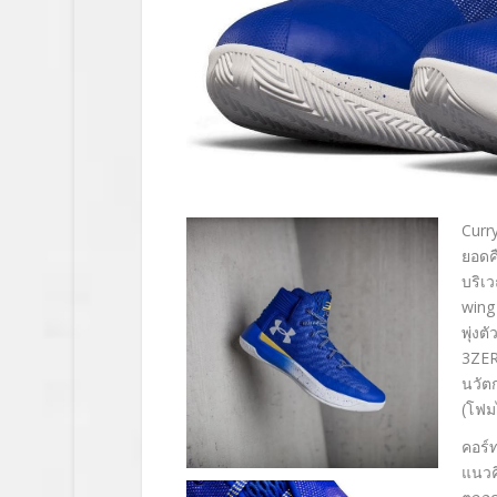
Curr
ยอดค
บริเว
wing
พุ่ง
3ZER
นวัต
(โฟม
คอร์ท
แนวค