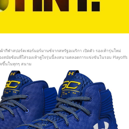
อผ้ากีฬาสปอร์ตเฟอร์มอร์มานซ์จากสหรัฐอเมริกา เปิดตัว รองเท้ารุ่นใหม่
สองสมัยซ้อนที่ใส่รองเท้าคู่ใจรุ่นนี้ลงสนามตลอดการแข่งขันในรอบ Playoffs
กาจขึ้นในทุกๆ สนาม