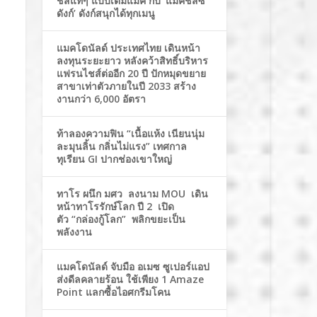
ชีสแท้ๆ แบบเต็มแมค กับ ‘แมคชีสซี่
ดังก์’ ดังก์สนุกได้ทุกเมนู
แมคโดนัลด์ ประเทศไทย เดินหน้า
ลงทุนระยะยาว หลังคว้าสิทธิ์บริหาร
แฟรนไชส์ต่ออีก 20 ปี ปักหมุดขยาย
สาขาเท่าตัวภายในปี 2033 สร้าง
งานกว่า 6,000 อัตรา
ท้าลองความฟิน “เนื้อแห้ง เนียนนุ่ม
ละมุนลิ้น กลิ่นไม่แรง” เทศกาล
ทุเรียน GI ปากช่องเขาใหญ่
ทาโร ผนึก มศว ลงนาม MOU เดิน
หน้าทาโรรักษ์โลก ปี 2 เปิด
ตัว “กล่องกู้โลก” พลิกขยะเป็น
พลังงาน
แมคโดนัลด์ จับมือ อเมซ ซูเปอร์แอป
ส่งดีลคลายร้อน ใช้เพียง 1 Amaze
Point แลกซื้อไอศกรีมโคน