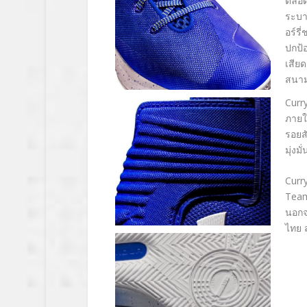
ตลอด
ระบา
อร์รี่
ปกป้
เสียดส
สนา
Curry
ภายใ
รอยส
มุ่งม
Curr
Team
นอกจ
ไทย 