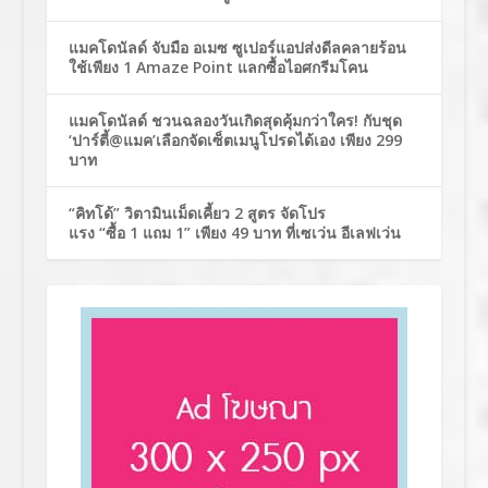
แมคโดนัลด์ จับมือ อเมซ ซูเปอร์แอปส่งดีลคลายร้อน
ใช้เพียง 1 Amaze Point แลกซื้อไอศกรีมโคน
แมคโดนัลด์ ชวนฉลองวันเกิดสุดคุ้มกว่าใคร! กับชุด
‘ปาร์ตี้@แมค’เลือกจัดเซ็ตเมนูโปรดได้เอง เพียง 299
บาท
“คิทโด้” วิตามินเม็ดเคี้ยว 2 สูตร จัดโปร
แรง “ซื้อ 1 แถม 1” เพียง 49 บาท ที่เซเว่น อีเลฟเว่น