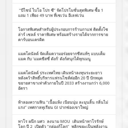
“บีไชน์ ไบโอ โปร ซี” จัดโปรโมชั่นสุดพิเศษ ซื้อ 1
แถม 1 เพียง 49 บาท ที่เซเว่น อีเลฟเว่น
โอกาสพิเศษสำหรับผู้ประกอบการร้านกาแฟ ติดตั้งโซ
ล่าร์ เซลล์ ราคาพิเศษ พร้อมสร้างรายได้จากการขาย
คาร์บอนเครดิต
แมคโดนัลด์ จัดเต็มความอร่อยจากชีสแท้ๆ แบบเต็ม
แมค กับ ‘แมคชีสซี่ ดังก์’ ดังก์สนุกได้ทุกเมนู
แมคโดนัลด์ ประเทศไทย เดินหน้าลงทุนระยะยาว
หลังคว้าสิทธิ์บริหารแฟรนไชส์ต่ออีก 20 ปี ปักหมุด
ขยายสาขาเท่าตัวภายในปี 2033 สร้างงานกว่า 6,000
อัตรา
ท้าลองความฟิน “เนื้อแห้ง เนียนนุ่ม ละมุนลิ้น กลิ่นไม่
แรง” เทศกาลทุเรียน GI ปากช่องเขาใหญ่
ทาโร ผนึก มศว ลงนาม MOU เดินหน้าทาโรรักษ์
โลก ปี 2 เปิดตัว “กล่องกู้โลก” พลิกขยะเป็นพลังงาน