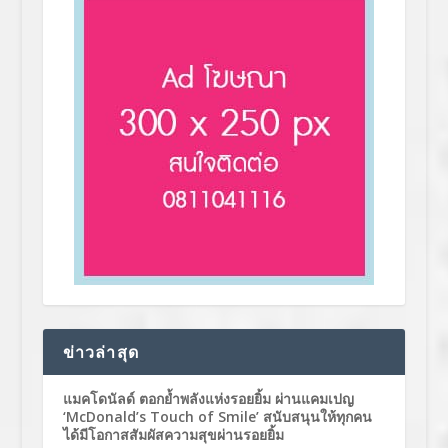
ข่าวล่าสุด
แมคโดนัลด์ ตอกย้ำพลังแห่งรอยยิ้ม ผ่านแคมเปญ
‘McDonald’s Touch of Smile’ สนับสนุนให้ทุกคน
ได้มีโอกาสสัมผัสความสุขผ่านรอยยิ้ม