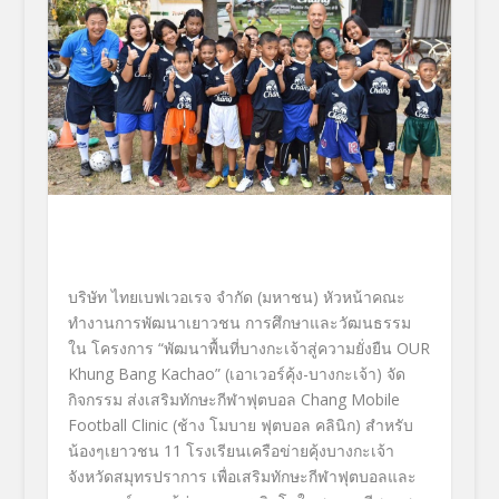
บริษัท ไทยเบฟเวอเรจ จำกัด (มหาชน)
หัวหน้าคณะ
ทำงานการพัฒนาเยาวชน การศึกษาและวัฒนธรรม
ใน
โครงการ “พัฒนาพื้นที่บางกะเจ้าสู่
ความยั่งยืน
OUR
Khung Bang Kachao
”
(
เอาเวอร์คุ้ง-บางกะเจ้า) จัด
กิจกรรม
ส่งเสริมทักษะกีฬาฟุตบอล
Chang Mobile
Football Clinic
(ช้าง โมบาย ฟุตบอล คลินิก)
สำหรับ
น้องๆเยาวชน
11
โรงเรียนเครือข่ายคุ้งบางกะเจ้า
จังหวัดสมุทรปราการ เพื่อเสริมทักษะกีฬาฟุ
ตบอลและ