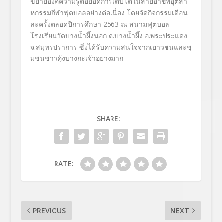
ขยายองค์ความรู้ต่
อยอดการเติบโตในสายอาชีพอุ
ตสา
หกรรมกีฬาฟุตบอลอย่างต่อเนื่
อง โดยจัดกิจกรรมเดือน
ละครั้
งตลอดปีการศึกษา
2563
ณ สนามฟุตบอล
โรงเรียนวัดบางน้ำผึ้
งนอก ต.บางน้ำผึ้ง อ.พระประแดง
จ.สมุทรปราการ ซึ่งได้รั
บความสนใจจากเยาวชนและชุ
มชนชาวคุ้งบางกะเจ้าอย่างมาก
SHARE:
RATE:
PREVIOUS
NEXT