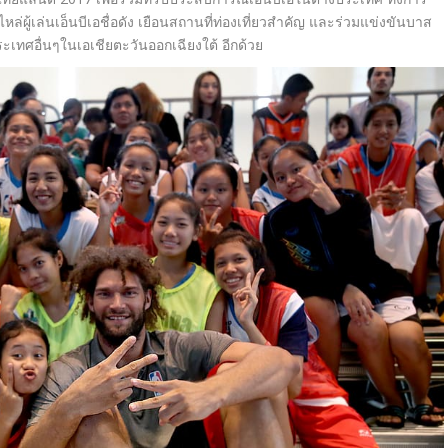
ผู้เล่นเอ็นบีเอชื่อดั
ง เยือนสถานที่ท่องเที่ยวสำคัญ และร่วมแข่งขันบาส
ประเทศอื่นๆในเอเชียตะวั
นออกเฉียงใต้ อีกด้วย