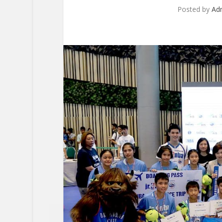
Posted by
Ad