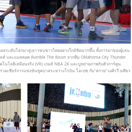
อลระดับโลกมาสู่
เยาวชนชาวไทยอย่างใกล้ชิดมากขึ้
น ทั้งการมาของผู้เล่น
บูลส์ และแมสคอต
Rumble The Bison
จากทีม
Oklahoma City Thunder
ทคโนโลยีเสมือนจริง
(VR)
เกมส์
NBA
2K
และบูทถ่ายภาพกับตัวการ์ตู
น
่วมเชียร์การแข่งขันชู
ตบาสระหว่างโรบิน โลเปซ กับ
“
สกาย
”
วงศ์รวี นทีธร