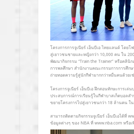
โครงการการจูเนียร์ เอ็นบีเอ ไทยแลนด์ โดยโ
สู่เยาวชนชายและหญิงกว่า 10,000 คน ใน 200 โร
พัฒนากิจกรรม
“
Train the Trainer” หรือคลิน
การพลศึกษา สำนักงานคณะกรรมการการศึกษาขั้
ถ่ายทอดความรู้สู่นักกีฬามากกว่าหมื่นคนด้วยเช
โครงการจูเนียร์ เอ็นบีเอ ฝึกสอนทักษะการเล่
ประสบการณ์การเรียนรู้ในกีฬาบาสเก็ตบอลสำหรับ
ขยายโครงการไปสู่เยาวชนกว่า 18 ล้านคน ใน
สามารถติดตามกิจกรรมจูเนียร์ เอ็นบีเอได้ที่
ww
ข้อมูลต่างๆ ของ NBA ที่
www.nba.com
หรือเพ