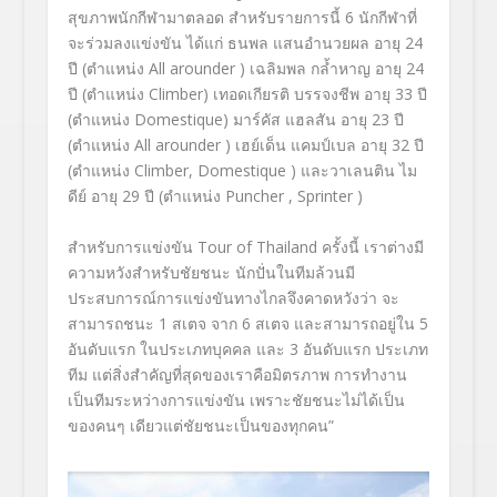
สุขภาพนักกีฬามาตลอด สำหรับรายการนี้ 6 นักกีฬาที่
จะร่วมลงแข่งขัน ได้แก่ ธนพล แสนอำนวยผล อายุ 24
ปี
(ตำแหน่ง
All arounder
) เฉลิมพล กล้ำหาญ อายุ 24
ปี
(ตำแหน่ง
Climber
) เทอดเกียรติ บรรจงชีพ อายุ 33 ปี
(ตำแหน่ง
Domestique
) มาร์คัส แฮลสัน อายุ 23 ปี
(ตำแหน่ง
All arounder
) เฮย์เด็น แคมป์เบล อายุ 32 ปี
(ตำแหน่ง
Climber, Domestique
) และวาเลนติน ไม
ดีย์ อายุ 29 ปี
(ตำแหน่ง
Puncher , Sprinter
)
สำหรับการแข่งขัน
Tour of Thailand
ครั้งนี้ เราต่างมี
ความหวังสำหรับชัยชนะ นักปั่นในทีมล้วนมี
ประสบการณ์การแข่งขันทางไกลจึงคาดหวังว่า จะ
สามารถชนะ 1 สเตจ จาก
6
สเตจ และสามารถอยู่ใน 5
อันดับแรก ในประเภทบุคคล และ
3
อันดับแรก ประเภท
ทีม
แต่สิ่งสำคัญที่สุดของเราคือมิตรภาพ การทำงาน
เป็นทีมระหว่างการแข่งขัน เพราะชัยชนะไม่ได้เป็น
ของคนๆ เดียวแต่ชัยชนะเป็นของทุกคน
”