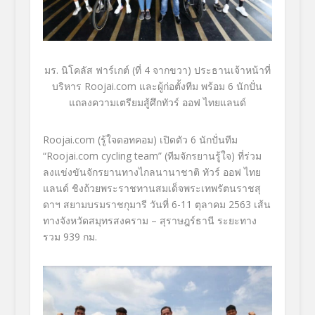
มร. นิโคลัส ฟาร์เกต์ (ที่ 4 จากขวา) ประธานเจ้าหน้าที่
บริหาร
Roojai.com
และผู้ก่อตั้งทีม พร้อม 6 นักปั่น
แถลงความเตรียมสู้ศึกทั
วร์ ออฟ ไทยแลนด์
Roojai.com (
รู้ใจดอทคอม) เปิดตัว 6 นักปั่นทีม
“Roojai.com cycling team”
(
ทีมจักรยานรู้ใจ) ที่ร่วม
ลง
แข่งขันจั
กรยานทางไกลนานาชาติ ทัวร์ ออฟ ไทย
แลนด์ ชิงถ้วยพระราชทานสมเด็จพระเทพรั
ตนราชสุ
ดาฯ สยามบรมราชกุมารี
วันที่ 6-11 ตุลาคม 2563 เส้น
ทางจังหวัดสมุทรสงคราม – สุราษฎร์ธานี ระยะทาง
รวม 939 กม.