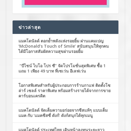
ข่าวล่าสุด
แมคโดนัลด์ ตอกย้ำพลังแห่งรอยยิ้ม ผ่านแคมเปญ
‘McDonald’s Touch of Smile’ สนับสนุนให้ทุกคน
ได้มีโอกาสสัมผัสความสุขผ่านรอยยิ้ม
“บีไชน์ ไบโอ โปร ซี” จัดโปรโมชั่นสุดพิเศษ ซื้อ 1
แถม 1 เพียง 49 บาท ที่เซเว่น อีเลฟเว่น
โอกาสพิเศษสำหรับผู้ประกอบการร้านกาแฟ ติดตั้งโซ
ล่าร์ เซลล์ ราคาพิเศษ พร้อมสร้างรายได้จากการขาย
คาร์บอนเครดิต
แมคโดนัลด์ จัดเต็มความอร่อยจากชีสแท้ๆ แบบเต็ม
แมค กับ ‘แมคชีสซี่ ดังก์’ ดังก์สนุกได้ทุกเมนู
แมคโดนัลด์ ประเทศไทย เดินหน้าลงทุนระยะยาว