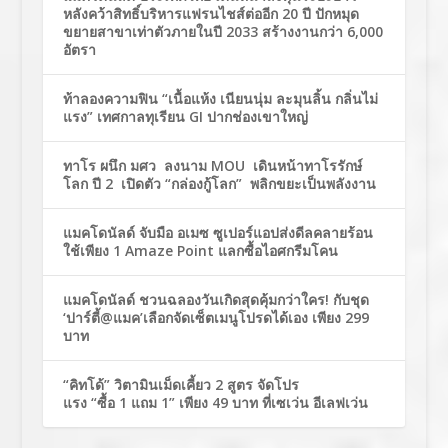
หลังคว้าสิทธิ์บริหารแฟรนไชส์ต่ออีก 20 ปี ปักหมุด
ขยายสาขาเท่าตัวภายในปี 2033 สร้างงานกว่า 6,000
อัตรา
ท้าลองความฟิน “เนื้อแห้ง เนียนนุ่ม ละมุนลิ้น กลิ่นไม่
แรง” เทศกาลทุเรียน GI ปากช่องเขาใหญ่
ทาโร ผนึก มศว ลงนาม MOU เดินหน้าทาโรรักษ์
โลก ปี 2 เปิดตัว “กล่องกู้โลก” พลิกขยะเป็นพลังงาน
แมคโดนัลด์ จับมือ อเมซ ซูเปอร์แอปส่งดีลคลายร้อน
ใช้เพียง 1 Amaze Point แลกซื้อไอศกรีมโคน
แมคโดนัลด์ ชวนฉลองวันเกิดสุดคุ้มกว่าใคร! กับชุด
‘ปาร์ตี้@แมค’เลือกจัดเซ็ตเมนูโปรดได้เอง เพียง 299
บาท
“คิทโด้” วิตามินเม็ดเคี้ยว 2 สูตร จัดโปร
แรง “ซื้อ 1 แถม 1” เพียง 49 บาท ที่เซเว่น อีเลฟเว่น