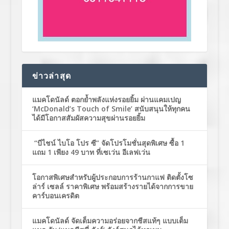
ข่าวล่าสุด
แมคโดนัลด์ ตอกย้ำพลังแห่งรอยยิ้ม ผ่านแคมเปญ
‘McDonald’s Touch of Smile’ สนับสนุนให้ทุกคน
ได้มีโอกาสสัมผัสความสุขผ่านรอยยิ้ม
“บีไชน์ ไบโอ โปร ซี” จัดโปรโมชั่นสุดพิเศษ ซื้อ 1
แถม 1 เพียง 49 บาท ที่เซเว่น อีเลฟเว่น
โอกาสพิเศษสำหรับผู้ประกอบการร้านกาแฟ ติดตั้งโซ
ล่าร์ เซลล์ ราคาพิเศษ พร้อมสร้างรายได้จากการขาย
คาร์บอนเครดิต
แมคโดนัลด์ จัดเต็มความอร่อยจากชีสแท้ๆ แบบเต็ม