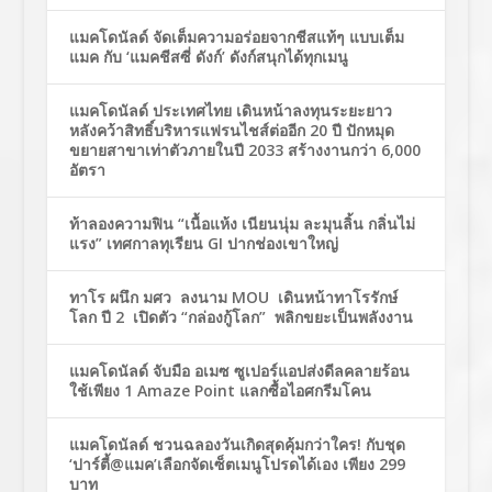
แมคโดนัลด์ จัดเต็มความอร่อยจากชีสแท้ๆ แบบเต็ม
แมค กับ ‘แมคชีสซี่ ดังก์’ ดังก์สนุกได้ทุกเมนู
แมคโดนัลด์ ประเทศไทย เดินหน้าลงทุนระยะยาว
หลังคว้าสิทธิ์บริหารแฟรนไชส์ต่ออีก 20 ปี ปักหมุด
ขยายสาขาเท่าตัวภายในปี 2033 สร้างงานกว่า 6,000
อัตรา
ท้าลองความฟิน “เนื้อแห้ง เนียนนุ่ม ละมุนลิ้น กลิ่นไม่
แรง” เทศกาลทุเรียน GI ปากช่องเขาใหญ่
ทาโร ผนึก มศว ลงนาม MOU เดินหน้าทาโรรักษ์
โลก ปี 2 เปิดตัว “กล่องกู้โลก” พลิกขยะเป็นพลังงาน
แมคโดนัลด์ จับมือ อเมซ ซูเปอร์แอปส่งดีลคลายร้อน
ใช้เพียง 1 Amaze Point แลกซื้อไอศกรีมโคน
แมคโดนัลด์ ชวนฉลองวันเกิดสุดคุ้มกว่าใคร! กับชุด
‘ปาร์ตี้@แมค’เลือกจัดเซ็ตเมนูโปรดได้เอง เพียง 299
บาท