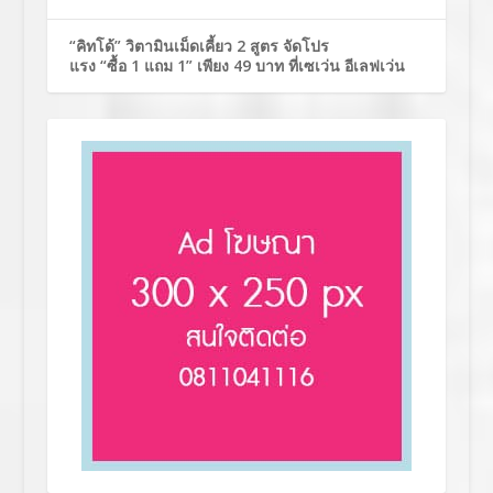
“คิทโด้” วิตามินเม็ดเคี้ยว 2 สูตร จัดโปร
แรง “ซื้อ 1 แถม 1” เพียง 49 บาท ที่เซเว่น อีเลฟเว่น