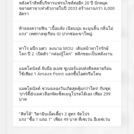
หลังคว้าสิทธิ์บริหารแฟรนไชส์ต่ออีก 20 ปี ปักหมุด
ขยายสาขาเท่าตัวภายในปี 2033 สร้างงานกว่า 6,000
อัตรา
ท้าลองความฟิน “เนื้อแห้ง เนียนนุ่ม ละมุนลิ้น กลิ่นไม่
แรง” เทศกาลทุเรียน GI ปากช่องเขาใหญ่
ทาโร ผนึก มศว ลงนาม MOU เดินหน้าทาโรรักษ์
โลก ปี 2 เปิดตัว “กล่องกู้โลก” พลิกขยะเป็นพลังงาน
แมคโดนัลด์ จับมือ อเมซ ซูเปอร์แอปส่งดีลคลายร้อน
ใช้เพียง 1 Amaze Point แลกซื้อไอศกรีมโคน
แมคโดนัลด์ ชวนฉลองวันเกิดสุดคุ้มกว่าใคร! กับชุด
‘ปาร์ตี้@แมค’เลือกจัดเซ็ตเมนูโปรดได้เอง เพียง 299
บาท
“คิทโด้” วิตามินเม็ดเคี้ยว 2 สูตร จัดโปร
แรง “ซื้อ 1 แถม 1” เพียง 49 บาท ที่เซเว่น อีเลฟเว่น