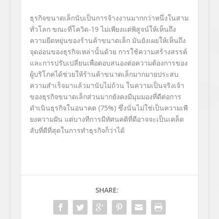
ธุรกิจขนาดเล็กนับเป็นการจ้
างงานมากกว่าหนึ่งในสาม
ทั่วโลก ขณะที่โควิด-
19
ไม่เพียงแต่พิสูจน์ให้เห็นถึ
ง
ความยืดหยุ่น
ของร้านค้าขนาดเล็
ก มันยังเผยให้เห็นถึง
จุดอ่
อนของธุรกิจเหล่านั้นด้วย การใช้ความสร้างสรรค์
และการปรับเปลี่ยนเพื่
อตอบสนองต่อความต้องการของ
ผู้
บริโภคได้ช่วยให้ร้านค้าขนาดเล็
กมากมายประสบ
ความสำเร็จมาแล้
วมานับไม่ถ้วน ในความเป็นจริงเจ้า
ของธุรกิ
จขนาดเล็กส่วนมากยังคงมีมุ
มมองที่ดีต่อการ
ดำเนินธุรกิ
จในอนาคต (
75%
) ซึ่งนั่นไม่ใช่เป็นความเพี
ยงความฝัน แต่บางทีการมีทัศนคติที่ดี
อาจจะเป็นเคล็ด
ลับที่ดีที่สุ
ดในการทำธุรกิจก็ว่าได้
SHARE: