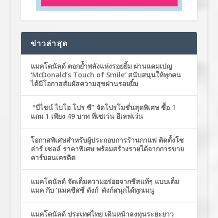
ข่าวล่าสุด
แมคโดนัลด์ ตอกย้ำพลังแห่งรอยยิ้ม ผ่านแคมเปญ
‘McDonald’s Touch of Smile’ สนับสนุนให้ทุกคน
ได้มีโอกาสสัมผัสความสุขผ่านรอยยิ้ม
“บีไชน์ ไบโอ โปร ซี” จัดโปรโมชั่นสุดพิเศษ ซื้อ 1
แถม 1 เพียง 49 บาท ที่เซเว่น อีเลฟเว่น
โอกาสพิเศษสำหรับผู้ประกอบการร้านกาแฟ ติดตั้งโซ
ล่าร์ เซลล์ ราคาพิเศษ พร้อมสร้างรายได้จากการขาย
คาร์บอนเครดิต
แมคโดนัลด์ จัดเต็มความอร่อยจากชีสแท้ๆ แบบเต็ม
แมค กับ ‘แมคชีสซี่ ดังก์’ ดังก์สนุกได้ทุกเมนู
แมคโดนัลด์ ประเทศไทย เดินหน้าลงทุนระยะยาว