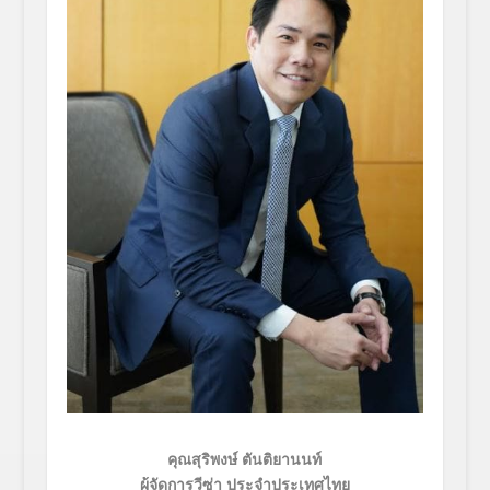
คุณสุริพงษ์ ตันติยานนท์
ผู้จัดการวีซ่า ประจำประเทศไทย