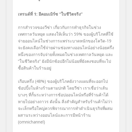
เทรนด์ที่
1:
อีคอมเมิร์ซ
“
ในชีวิตจริง
”
การสำรวจของวีซ่า เกี่ยวกับ
การทำธุรกิจในช่วง
เทศกาลวันหยุด
แสดงให้เห็นว่า
59%
ของผู้บริโภคที่ใช้
จ่ายออนไลน์ในช่วงการแพร่ระบาดหนักของโควิด
-19
จะยังคงเลือกใช้จ่ายผ่านช่องทางออนไลน์อย่างน้อยครึ่ง
หนึ่งของการจับจ่ายทั้งหมดในช่วงเทศกาลวันหยุด และ
“
ในชีวิตจริง
”
ยังมีนักช้อปอีกไม่น้อยที่ยังคงชอบที่จะไป
ซื้อสินค้าในร้านอยู่
เกือบครึ่ง (48%
) ของผู้บริโภคยังวางแผนที่จะออกไป
ช้อปปิ้งในห้างร้านตามปกติ โดยวีซ่า เราเชื่อว่าเส้น
บางๆ ที่กั้นระหว่างการช้อปออนไลน์หรือที่ร้านค้าได้
หายไปอย่างถาวร ดังนั้น สิ่งสำคัญสำหรับร้านค้าไม่ว่า
จะเล็กหรือใหญ่ควรพิจารณาการทำดำเนินธุรกิจที่ผสม
ผสานระหว่างออนไลน์และการมีหน้าร้าน
(
omnichannel)