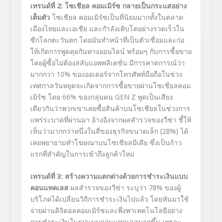
เทรนด์ที่
2:
โซเชียล คอมเมิร์ซ กลายเป็นกระแสอย่าง
เต็มตัว
โซเชียล คอมเมิร์ซเป็นที่นิยมมากทั้งในตลาด
เมืองไทยและเอเชีย และกำลังเติบโตอย่างรวดเร็วใน
ซีกโลกตะวันตก โดยมันทำหน้าที่เป็นตัวเชื่อมและก่อ
ให้เกิดการพูดคุยกันทางออนไลน์ พร้อมๆ กับการซื้อขาย
โดยผู้ซื้อไม่ต้องสลับแอพพลิเคชั่น มีการคาดการณ์ว่า
มากกว่า
10%
ของออเดอร์จากโทรศัพท์มือถือในช่วง
เทศกาลวันหยุดจะเกิดจากการซื้อขายผ่านโซเชียลคอม
เมิร์ซ โดย
66%
ของกลุ่มคน
GEN Z
พูดเป็นเสียง
เดียวกันว่าพวกเขาเคยซื้อสินค้าบนโซเชียลในช่วงการ
แพร่ระบาดที่ผ่านมา อ้างอิงจากผลสำรวจของวีซ่า ชี้ให้
เห็นว่ามากกว่าหนึ่งในสี่ของธุรกิจขนาดเล็ก (
28%
) ได้
เคยพยายามทำโฆษณาบนโซเชียลมีเดีย ซึ่งเป็นก้าว
แรกที่สำคัญในการเข้าถึงลูกค้าใหม่
เทรนด์ที่
3:
สร้างความแตกต่างด้วยการชำระเงินแบบ
คอนแทคเลส
ผลสำรวจของวีซ่า ระบุว่า
78%
ของผู้
บริโภคได้เปลี่ยนวิถีการชำระเงินไปแล้ว โดยหันมาใช้
จ่ายผ่านดิจิตอลคอมเมิร์ซและพึ่งพาเทคโนโลยีอย่าง
การชำระเงินในรูปแบบคอนแทคเลสมากขึ้น เพราะ