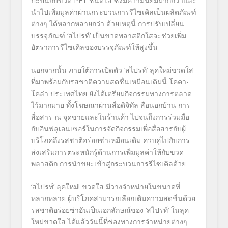
ปะปนกับขวด
PET
ชนิดใส ซึ่งมีความนิยมมากกว่าและ
นำไปเพิ่มมูลค่าผ่านกระบวนการรีไซเคิลเป็นผลิตภัณฑ์
ต่างๆ ได้หลากหลายกว่า ด้วยเหตุนี้ การปรับเปลี่ยน
บรรจุภัณฑ์
‘
สไปรท์
’
เป็นขวดพลาสติกใสจะช่วยเพิ่ม
อัตราการรีไซเคิลของบรรจุภัณฑ์ให้สูงขึ้น
นอกจากนั้น ภายใต้การเปิดตัว
‘สไปรท์’ ลุคใหม่ขวดใส
ที่มาพร้อมกับรสชาติความสดชื่นเหมือนเดิมนี้ โคคา-
โคล่า ประเทศไทย ยังได้เตรียมกิจกรรมทางการตลาด
ไว้มากมาย ทั้งโฆษณาผ่านสื่อดิจิทัล สื่อนอกบ้าน การ
สื่อสาร ณ จุดขายและในร้านค้า ไปจนถึงการร่วมมือ
กับอินฟลูเอนเซอร์ในการจัดกิจกรรมเพื่อสื่อสารกับผู้
บริโภคถึงรสชาติอร่อยซ่าเหมือนเดิม ควบคู่ไปกับการ
ส่งเสริมการตระหนักรู้ด้านการเพิ่มมูลค่าให้กับขวด
พลาสติก การนำขยะเข้าสู่กระบวนการรีไซเคิลด้วย
‘สไปรท์’
ลุคใหม่! ขวดใส มีวางจำหน่ายในขนาดที่
หลากหลาย ผู้บริโภคสามารถเลือกเติมความสดชื่นด้วย
รสชาติอร่อยซ่าอันเป็นเอกลักษณ์ของ
‘
สไปรท์
’
ในลุค
ใหม่ขวดใส ได้แล้ววันนี้ที่ช่องทางการจำหน่ายต่างๆ