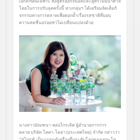
เอกลักษณ์เฉพาะ ทั้งสูตรออริจินอลและสูตรไม่มี
น้ำตาล
โดยในการปรับลุคครั้งนี้ ทางกลุ่มฯ ได้เตรียมจัดเต็มกิ
จกรรมทางการตลาดเพื่อตอกย้ำเรื่
องรสชาติที่มอบ
ความสดชื่นอร่
อยซ่าไม่เปลี่ยนแปลงด้วย
นางสาวมัณฑนา หล่อไกรเลิศ ผู้อำนวยการการ
ตลาด
บริษัท โคคา-โคล่า
(ประเทศไทย) จำกัด
กล่าวว่า
“
’
สไปรท์
’
เป็นแบรนด์เครื่องดื่มระดั
บโลกของเดอะโค