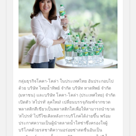
กลุ่มธุรกิจโคคา-โคล่า
ในประเทศไทย
อันประกอบไป
ด้วย บริษัท ไทยน้ำทิพย์ จำกัด บริษัท หาดทิพย์ จำกัด
(มหาชน) และบริษัท โคคา-โคล่า (ประเทศไทย) จำกัด
เปิดตัว
‘
สไปรท์
’
ลุคใหม่
!
เปลี่ยนบรรจุภัณฑ์จากขวด
พลาสติ
กสีเขียวเป็นพลาสติกใสเพื่อให้
สามารถนำขวด
‘
สไปรท์
’
ไปรีไซเคิลหลังการบริโภคได้ง่
ายขึ้น พร้อม
ประกาศความเป็นผู้นำตลาดน้ำ
ใสซ่าซึ่งครองใจผู้
บริโภคด้
วยรสชาติความอร่อยซ่าสดชื่นอั
นเป็น