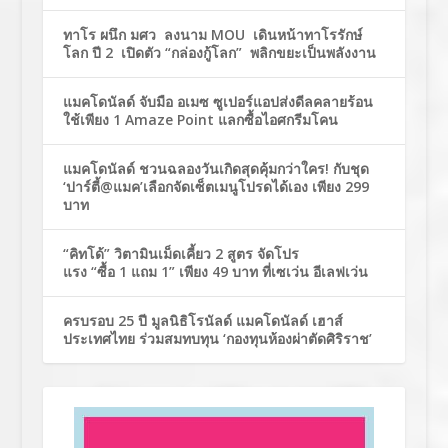
ทาโร ผนึก มศว ลงนาม MOU เดินหน้าทาโรรักษ์
โลก ปี 2 เปิดตัว “กล่องกู้โลก” พลิกขยะเป็นพลังงาน
แมคโดนัลด์ จับมือ อเมซ ซูเปอร์แอปส่งดีลคลายร้อน
ใช้เพียง 1 Amaze Point แลกซื้อไอศกรีมโคน
แมคโดนัลด์ ชวนฉลองวันเกิดสุดคุ้มกว่าใคร! กับชุด
‘ปาร์ตี้@แมค’เลือกจัดเซ็ตเมนูโปรดได้เอง เพียง 299
บาท
“คิทโด้” วิตามินเม็ดเคี้ยว 2 สูตร จัดโปร
แรง “ซื้อ 1 แถม 1” เพียง 49 บาท ที่เซเว่น อีเลฟเว่น
ครบรอบ 25 ปี มูลนิธิโรนัลด์ แมคโดนัลด์ เฮาส์
ประเทศไทย ร่วมสมทบทุน ‘กองทุนห้องผ่าตัดศิริราช’