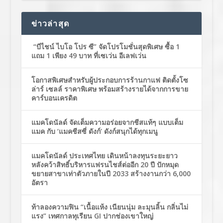
ข่าวล่าสุด
“บีไชน์ ไบโอ โปร ซี” จัดโปรโมชั่นสุดพิเศษ ซื้อ 1
แถม 1 เพียง 49 บาท ที่เซเว่น อีเลฟเว่น
โอกาสพิเศษสำหรับผู้ประกอบการร้านกาแฟ ติดตั้งโซ
ล่าร์ เซลล์ ราคาพิเศษ พร้อมสร้างรายได้จากการขาย
คาร์บอนเครดิต
แมคโดนัลด์ จัดเต็มความอร่อยจากชีสแท้ๆ แบบเต็ม
แมค กับ ‘แมคชีสซี่ ดังก์’ ดังก์สนุกได้ทุกเมนู
แมคโดนัลด์ ประเทศไทย เดินหน้าลงทุนระยะยาว
หลังคว้าสิทธิ์บริหารแฟรนไชส์ต่ออีก 20 ปี ปักหมุด
ขยายสาขาเท่าตัวภายในปี 2033 สร้างงานกว่า 6,000
อัตรา
ท้าลองความฟิน “เนื้อแห้ง เนียนนุ่ม ละมุนลิ้น กลิ่นไม่
แรง” เทศกาลทุเรียน GI ปากช่องเขาใหญ่