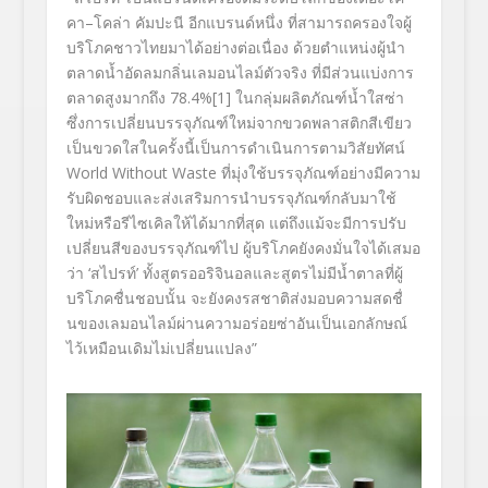
คา
–
โคล่า คัมปะนี อีกแบรนด์หนึ่ง ที่สามารถครองใจผู้
บริ
โภคชาวไทยมาได้อย่างต่อเนื่อง ด้วยตำแหน่งผู้นำ
ตลาดน้ำอั
ดลมกลิ่นเลมอนไลม์ตัวจริง ที่มีส่วนแบ่งการ
ตลาดสูงมากถึง
78.4%
[1]
ในกลุ่มผลิตภัณฑ์น้ำใสซ่า
ซึ่งการเปลี่ยนบรรจุภัณฑ์ใหม่
จากขวดพลาสติกสีเขียว
เป็
นขวดใสในครั้งนี้เป็นการดำเนิ
นการตามวิสัยทัศน์
World Without Waste
ที่มุ่งใช้บรรจุภัณฑ์อย่างมี
ความ
รับผิดชอบและส่งเสริ
มการนำบรรจุภัณฑ์กลับมาใช้
ใหม่
หรือรีไซเคิลให้ได้มากที่สุด แต่ถึงแม้จะมีการปรับ
เปลี่ยนสี
ของบรรจุภัณฑ์ไป ผู้บริโภคยังคงมั่นใจได้เสมอ
ว่า
‘
สไปรท์
’
ทั้งสูตรออริจินอลและสูตรไม่มี
น้ำตาลที่ผู้
บริโภคชื่นชอบนั้น จะยังคงรสชาติส่งมอบความสดชื่
นของเลมอนไลม์ผ่านความอร่อยซ่
าอันเป็นเอกลักษณ์
ไว้เหมือนเดิ
มไม่เปลี่ยนแปลง”