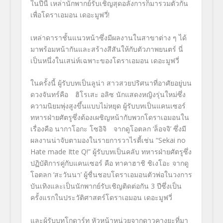
ในปีนี้ เหล่านักพากย์รับเชิญสุดอลังการก็มารวมตัวกัน
เพื่อโดราเอมอน เดอะมูฟวี่!
เหล่าดาราชั้นแนวหน้าซึ่งมีผลงานในสาขาต่าง ๆ ได้
มาพร้อมหน้ากันและสร้างสีสันให้กับตัวภาพยนตร์ นี่
เป็นหนึ่งในเสน่ห์เฉพาะของโดราเอมอน เดอะมูฟวี่
ในครั้งนี้ ผู้รับบทเป็นลูน่า สาวสวยปริศนาที่อาศัยอยู่บน
ดวงจันทร์คือ ฮิโรเสะ อลิซ นักแสดงหญิงรุ่นใหม่ซึ่ง
ความนิยมพุ่งสูงขึ้นแบบไม่หยุด ผู้รับบทเป็นแคนเซอร์
ทหารฝ่ายศัตรูซึ่งต้องเผชิญหน้ากับพวกโดราเอมอนใน
เรื่องคือ นากาโอกะ โซอิจิ จากดูโอตลก ‘ล็อจจิ’ ซึ่งมี
ผลงานน่าจับตามองในรายการวาไรตี้เช่น “Sekai no
Hate made Itte Q!” ผู้รับบทเป็นคลับ ทหารฝ่ายศัตรูซึ่ง
ปฏิบัติการคู่กับแคนเซอร์ คือ ทาคาฮาชิ ชิเงโอะ จากดู
โอตลก ‘สะวันนา’ ผู้ชื่นชอบโดราเอมอนตัวพ่อในวงการ
บันเทิงและเป็นนักพากย์รับเชิญติดต่อกัน 3 ปีซึ่งเป็น
ครั้งแรกในประวัติศาสตร์โดราเอมอน เดอะมูฟวี่
และผู้รับบทโกดาร์ท หัวหน้าหน่วยจากดาวคางุยะที่มา