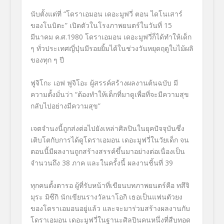
นับตั้งแต่ที่ “โดราเอมอน เดอะมูฟวี่ ตอน ไดโนเสาร์
ของโนบิตะ” เปิดตัวในโรงภาพยนตร์ในวันที่ 15
มีนาคม ค.ศ.1980 โดราเอมอน เดอะมูฟวี่ก็ได้ทำให้เด็ก
ๆ ทั่วประเทศญี่ปุ่นมีรอยยิ้มได้ในช่วงวันหยุดฤดูใบไม้ผลิ
ของทุก ๆ ปี
ฟูจิโกะ เอฟ ฟูจิโอะ ผู้สรรค์สร้างผลงานต้นฉบับ มี
ความตั้งมั่นว่า “ต้องทำให้เด็กที่มาดูเพื่อที่จะมีความสุข
กลับไปอย่างมีความสุข”
เจตจำนงนี้ถูกส่งต่อไปยังเหล่าศิลปินในยุคปัจจุบันซึ่ง
เติบโตกับการได้ดูโดราเอมอน เดอะมูฟวี่ในวัยเด็ก จน
ตอนนี้มีผลงานถูกสร้างสรรค์ขึ้นมาอย่างต่อเนื่องเป็น
จำนวนถึง 38 ภาค และในครั้งนี้ ผลงานชิ้นที่ 39
ทุกคนตั้งตารอ ผู้ที่รับหน้าที่เขียนบทภาพยนตร์คือ ทสึจิ
มุระ มิซึกิ นักเขียนรางวัลนาโอกิ เธอเป็นแฟนตัวยง
ของโดราเอมอนอยู่แล้ว และจะมาร่วมสร้างผลงานกับ
โดราเอมอน เดอะมูฟวี่ในฐานะศิลปินคนหนึ่งที่สืบทอด