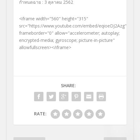
กำหนดฉาย : 3 ตุลาคม 2562
<iframe width="560" height="315"
src="https://www.youtube.com/embed/eqioeDJ2Azg"
frameborder="0" allow="accelerometer; autoplay;
encrypted-media; gyroscope; picture-in-picture"
allowfullscreen></iframe>
SHARE:
RATE: