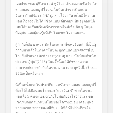
เจตจำนงของฟูจิโกะ เอฟ ฟูจิโอะ เป็นผลงานชื่อว่า “โด
ราเอมอน เดอะมูฟวี่ ตอน โนบิตะสำรวจดินแดน
จันทรา” ทสึจิมุระ มิซึกิ ผู้กล่าวไว้ว่า “หากไม่มีโดราเอ
มอน ก็อาจจะไม่ได้มีชีวิตแบบเดียวกับที่เป็นอยู่ตอนนี้ก็
เป็นได้” จะร้อยเรียงเรื่องราวบทใหม่เพื่อเด็ก ๆ ในยุค
ปัจจุบัน และผู้คนรุ่นที่เติบโตมากับโดราเอมอน
ผู้กำกับก็คือ ยาคุวะ ชินโนะสุเกะ ซึ่งเคยรับหน้าที่เป็นผู้
กำกับมาแล้วในภาค “โนบิตะบุกดินแดนมหัศจรรย์ เป
โกะกับห้าสหายนักสำรวจ”(2014) และ “โนบิตะกำเนิด
ประเทศญี่ปุ่น”(2016) ในครั้งนี้จะได้ท้าทายความ
สามารถกับการกำกับโดราเอมอน เดอะมูฟวี่เนื้อเรื่องออ
ริจินัลเป็นครั้งแรก
นี่เป็นครั้งแรกในประวัติศาสตร์โดราเอมอน เดอะมูฟวี่
ที่จะได้ไปเยือนบนโลกของ “ดวงจันทร์” พวกโดราเอ
มอนทั้ง 5 คนจะได้ผจญภัยไปพบกับอะไรบ้างนะ? ขอ
เชิญพบกับตำนานบทใหม่ของโดราเอมอน เดอะมูฟวี่
จากปลายปากกาของทสึจิมุระ มิซึกิ ที่ไม่ว่าเด็กหรือ