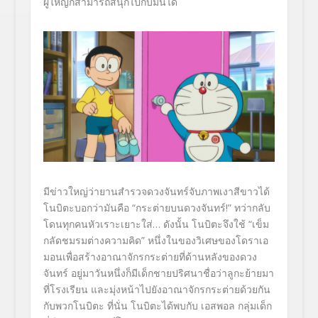
ผู้ใหญ่ก็สามารถสนุกไปกับมันได้
มีข่าวใหญ่ว่ายานสำรวจดวงจันทร์จับภาพเงาสีขาวได้
โนบิตะบอกว่ามันคือ “กระต่ายบนดวงจันทร์!” ทว่ากลับ
โดนทุกคนหัวเราะเยาะใส่… ดังนั้น โนบิตะจึงใช้ “เข็ม
กลัดชมรมต่างความคิด” หนึ่งในของวิเศษของโดราเอ
มอนเพื่อสร้างอาณาจักรกระต่ายที่ด้านหลังของดวง
จันทร์ อยู่มาวันหนึ่งก็มีเด็กชายปริศนาชื่อว่าลูกะย้ายมา
ที่โรงเรียน และมุ่งหน้าไปยังอาณาจักรกระต่ายด้วยกัน
กับพวกโนบิตะ ที่นั่น โนบิตะได้พบกับ เอสพอล กลุ่มเด็ก