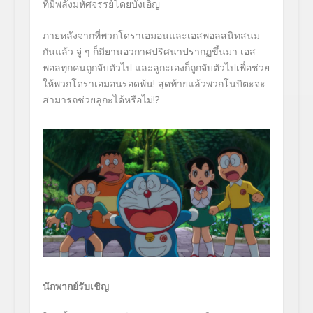
ที่มีพลังมหัศจรรย์โดยบังเอิญ
ภายหลังจากที่พวกโดราเอมอนและเอสพอลสนิทสนม
กันแล้ว จู่ ๆ ก็มียานอวกาศปริศนาปรากฏขึ้นมา เอส
พอลทุกคนถูกจับตัวไป และลูกะเองก็ถูกจับตัวไปเพื่อช่วย
ให้พวกโดราเอมอนรอดพ้น! สุดท้ายแล้วพวกโนบิตะจะ
สามารถช่วยลูกะได้หรือไม่!?
นักพากย์รับเชิญ