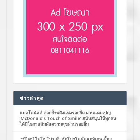
ข่าวล่าสุด
แมคโดนัลด์ ตอกย้ำพลังแห่งรอยยิ้ม ผ่านแคมเปญ
‘McDonald’s Touch of Smile’ สนับสนุนให้ทุกคน
ได้มีโอกาสสัมผัสความสุขผ่านรอยยิ้ม
“บีไชน์ ไบโอ โปร ซี” จัดโปรโมชั่นสุดพิเศษ ซื้อ 1