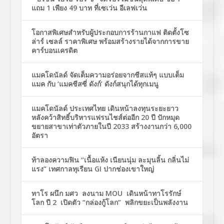
แถม 1 เพียง 49 บาท ที่เซเว่น อีเลฟเว่น
โอกาสพิเศษสำหรับผู้ประกอบการร้านกาแฟ ติดตั้งโซ
ล่าร์ เซลล์ ราคาพิเศษ พร้อมสร้างรายได้จากการขาย
คาร์บอนเครดิต
แมคโดนัลด์ จัดเต็มความอร่อยจากชีสแท้ๆ แบบเต็ม
แมค กับ ‘แมคชีสซี่ ดังก์’ ดังก์สนุกได้ทุกเมนู
แมคโดนัลด์ ประเทศไทย เดินหน้าลงทุนระยะยาว
หลังคว้าสิทธิ์บริหารแฟรนไชส์ต่ออีก 20 ปี ปักหมุด
ขยายสาขาเท่าตัวภายในปี 2033 สร้างงานกว่า 6,000
อัตรา
ท้าลองความฟิน “เนื้อแห้ง เนียนนุ่ม ละมุนลิ้น กลิ่นไม่
แรง” เทศกาลทุเรียน GI ปากช่องเขาใหญ่
ทาโร ผนึก มศว ลงนาม MOU เดินหน้าทาโรรักษ์
โลก ปี 2 เปิดตัว “กล่องกู้โลก” พลิกขยะเป็นพลังงาน