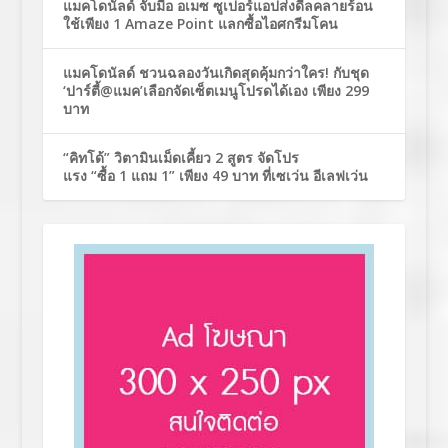
แมคโดนัลด์ จับมือ อเมซ ซูเปอร์แอปส่งดีลคลายร้อน
ใช้เพียง 1 Amaze Point แลกซื้อไอศกรีมโคน
แมคโดนัลด์ ชวนฉลองวันเกิดสุดคุ้มกว่าใคร! กับชุด
‘ปาร์ตี้@แมค’เลือกจัดเซ็ตเมนูโปรดได้เอง เพียง 299
บาท
“คิทโด้” วิตามินเม็ดเคี้ยว 2 สูตร จัดโปร
แรง “ซื้อ 1 แถม 1” เพียง 49 บาท ที่เซเว่น อีเลฟเว่น