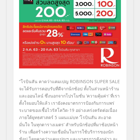
“
โรบินสัน คาดว่าแคมเปญ
ROBINSON SUPER SALE
จะได้รับการตอบรับที่ดีจากน้กช้
อป ทั้งในส่วนหน้าร้าน
และออนไลน์ ซึ่งนอกจากโปรโมชั่น
‘
ความคุ้มค่า
’
ที่เรา
ตั้งใจมอบให้แล้ว เรายังคงมาตรการ
ป้องกันการแพร่
ระบาดของเชื้อไวรัสโควิด
-19
อย่างเคร่งครัดต่อเนื่อง
ภายใต้ยุทธศาสตร์
5
แผนแม่บท
‘
โรบินสัน สะอาด
มั่นใจ ในทุกตารางเมตร
’
สำหรับนักช้อปที่มาช้อปหน้า
ร้าน เพื่อสร้างความเชื่อมั่
นในการใช้บริการของนัก
ช้อป โดยคาดว่าแคมเปญฯ และมาตรการดังกล่าว จะ