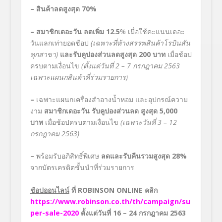
– สินค้าลดสูงสุด
70
%
–
สมาชิกเดอะวัน ลดเพิ่ม
12.5
% เมื่อใช้คะแนนเดอะ
วันแลกเท่ายอดช้อป
(เฉพาะที่ห้างสรรพสินค้าโรบินสัน​
ทุกสาขา)
และรับคูปองส่วนลดสูงสุด
200
บาท
เมื่อช้อป
ครบตามเงื่อนไข
(ตั้งแต่วันที่
2 – 7
กรกฎาคม
2563
เฉพาะแผนกสินค้าที่ร่วมรายการ)
–
เฉพาะแผนกเครื่องสำอางน้ำหอม และอุปกรณ์ความ
งาม
สมาชิกเดอะวัน รับคูปองส่วนลด สูงสุด
5,000
บาท
เมื่อช้อปครบตามเงื่อนไข
(เฉพาะวันที่
3 – 12
กรกฎาคม
2563
)
–
พร้อมรับอภิสิทธิ์พิเศษ
ลดและรับคืนรวมสูงสุด
28
%
จากบัตรเครดิตชั้นนำที่ร่วมรายการ
ช้อปออนไลน์
ที่
ROBINSON ONLINE
คลิก
https://www.robinson.co.th/th/campaign/su
per-sale-2020
ตั้งแต่วันที่
16 – 24
กรกฎาคม
2563