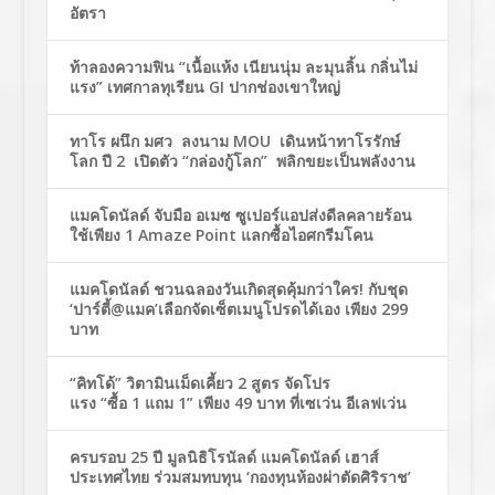
อัตรา
ท้าลองความฟิน “เนื้อแห้ง เนียนนุ่ม ละมุนลิ้น กลิ่นไม่
แรง” เทศกาลทุเรียน GI ปากช่องเขาใหญ่
ทาโร ผนึก มศว ลงนาม MOU เดินหน้าทาโรรักษ์
โลก ปี 2 เปิดตัว “กล่องกู้โลก” พลิกขยะเป็นพลังงาน
แมคโดนัลด์ จับมือ อเมซ ซูเปอร์แอปส่งดีลคลายร้อน
ใช้เพียง 1 Amaze Point แลกซื้อไอศกรีมโคน
แมคโดนัลด์ ชวนฉลองวันเกิดสุดคุ้มกว่าใคร! กับชุด
‘ปาร์ตี้@แมค’เลือกจัดเซ็ตเมนูโปรดได้เอง เพียง 299
บาท
“คิทโด้” วิตามินเม็ดเคี้ยว 2 สูตร จัดโปร
แรง “ซื้อ 1 แถม 1” เพียง 49 บาท ที่เซเว่น อีเลฟเว่น
ครบรอบ 25 ปี มูลนิธิโรนัลด์ แมคโดนัลด์ เฮาส์
ประเทศไทย ร่วมสมทบทุน ‘กองทุนห้องผ่าตัดศิริราช’