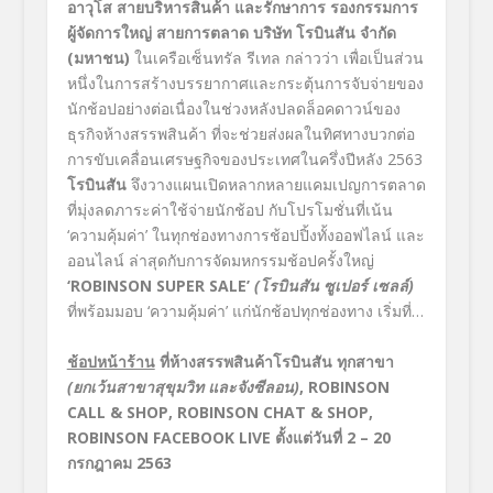
อาวุโส สายบริหารสินค้า และรักษาการ รองกรรมการ
ผู้จัดการใหญ่ สายการตลาด บริษัท โรบินสัน จำกัด
(มหาชน)
ในเครือเซ็นทรัล รีเทล
กล่าวว่า เพื่อเป็นส่วน
หนึ่งในการสร้างบรรยากาศและกระตุ้นการจับจ่ายของ
นักช้อปอย่างต่อเนื่องในช่วงหลังปลดล็อคดาวน์ของ
ธุรกิจห้างสรรพสินค้า ที่จะช่วยส่งผลในทิศทางบวกต่อ
การขับเคลื่อนเศรษฐกิจของประเทศในครึ่งปีหลัง
2563
โรบินสัน
จึงวางแผนเปิดหลากหลายแคมเปญการตลาด
ที่มุ่งลดภาระค่าใช้จ่ายนักช้อป กับโปรโมชั่นที่เน้น
‘ความคุ้มค่า’
ในทุกช่องทางการช้อปปิ้งทั้งออฟไลน์ และ
ออนไลน์
ล่าสุดกับการจัดมหกรรมช้อปครั้งใหญ่
‘ROBINSON SUPER SALE’
(โรบินสัน ซูเปอร์ เซลล์)
ที่พร้อมมอบ
‘ความคุ้มค่า’
แก่นักช้อปทุกช่องทาง เริ่มที่…
ช้อปหน้าร้าน
ที่ห้างสรรพสินค้าโรบินสัน ทุกสาขา
(ยกเว้นสาขาสุขุมวิท และจังซีลอน)
, ROBINSON
CALL & SHOP, ROBINSON CHAT & SHOP,
ROBINSON FACEBOOK LIVE
ตั้งแต่วันที่
2 – 20
กรกฎาคม
2563