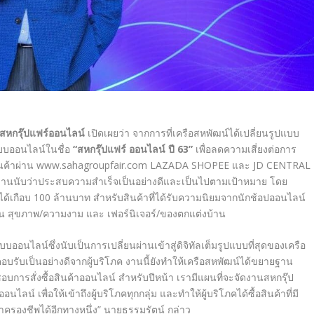
หกรุ๊ปแฟร์ออนไลน์
เปิดเผยว่า
จากการที่เครือสหพัฒน์ได้เปลี่ยนรูปแบบ
แบบออนไลน์ในชื่อ
“
สหกรุ๊ปแฟร์ ออนไลน์ ปี
63
”
เพื่อลดความเสี่ยงต่อการ
ินค้าผ่าน
www
.
sahagroupfair
.
com
LAZADA
SHOPEE
และ
JD CENTRAL
ดงานนับว่าประสบความสำเร็จเป็นอย่างดีและเป็นไปตามเป้าหมาย โดย
กือบ 100 ล้านบาท สำหรับสินค้าที่ได้รับความนิยมจากนักช้อปออนไลน์
ชั่น สุขภาพ/ความงาม และ เฟอร์นิเจอร์/ของตกแต่งบ้าน
บออนไลน์ซึ่งนับเป็นการเปลี่ยนผ่านเข้าสู่ดิจิทัลเต็มรูปแบบที่สุดของเครือ
รับเป็นอย่างดีจากผู้บริโภค งานนี้ยังทำให้เครือสหพัฒน์ได้ขยายฐาน
่นชอบการสั่งซื้อสินค้าออนไลน์ สำหรับปีหน้า เรามีแผนที่จะจัดงานสหกรุ๊ป
์ เพื่อให้เข้าถึงผู้บริโภคทุกกลุ่ม และทำให้ผู้บริโภคได้ซื้อสินค้าที่มี
ครองชีพได้อีกทางหนึ่ง
”
นายธรรมรัตน์
กล่าว