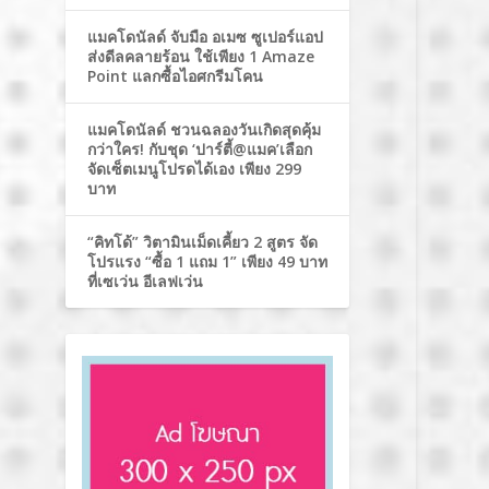
แมคโดนัลด์ จับมือ อเมซ ซูเปอร์แอป
ส่งดีลคลายร้อน ใช้เพียง 1 Amaze
Point แลกซื้อไอศกรีมโคน
แมคโดนัลด์ ชวนฉลองวันเกิดสุดคุ้ม
กว่าใคร! กับชุด ‘ปาร์ตี้@แมค’เลือก
จัดเซ็ตเมนูโปรดได้เอง เพียง 299
บาท
“คิทโด้” วิตามินเม็ดเคี้ยว 2 สูตร จัด
โปรแรง “ซื้อ 1 แถม 1” เพียง 49 บาท
ที่เซเว่น อีเลฟเว่น