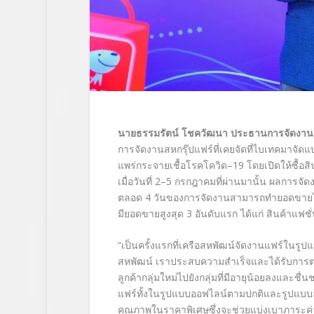
นายธรรมรัตน์ โชควัฒนา ประธานการจัดงานส
การจัดงานสหกรุ๊ปแฟร์ที่เคยจัดที่ไบเทคมาจัด
แพร่กระจายเชื้อโรคโควิด–19
โดยเปิดให้ซื้อส
เมื่อวันที่
2
–
5
กรกฎาคมที่ผ่านมานั้น ผลการจั
ตลอด
4
วันของการจัดงานสามารถทำยอดขายได้เ
มียอดขายสูงสุด 3 อันดับแรก ได้แก่ สินค้าแฟ
“
เป็นครั้งแรกที่เครือสหพัฒน์จัดงานแฟร์ในรูปแบ
สหพัฒน์ เราประสบความสำเร็จและได้รับการตอบ
ลูกค้ากลุ่มใหม่ไปยังกลุ่มที่มีอายุน้อยลงและชื
แฟร์ทั้งในรูปแบบออฟไลน์ตามปกติและรูปแบบออนไลน
คุณภาพในราคาพิเศษซึ่งจะช่วยแบ่งเบาภาระค่า