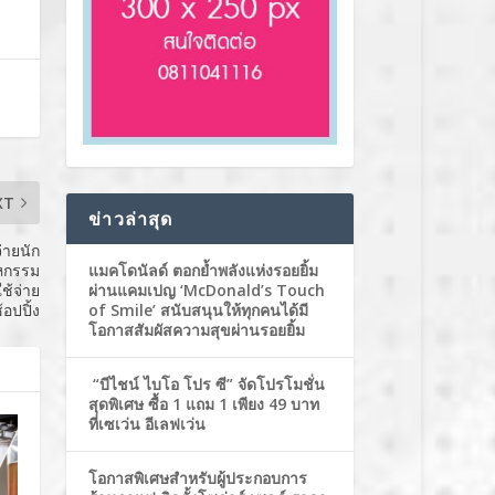
XT
ข่าวล่าสุด
่ายนัก
แมคโดนัลด์ ตอกย้ำพลังแห่งรอยยิ้ม
มหกรรม
ผ่านแคมเปญ ‘McDonald’s Touch
ช้จ่าย
of Smile’ สนับสนุนให้ทุกคนได้มี
อปปิ้ง
โอกาสสัมผัสความสุขผ่านรอยยิ้ม
“บีไชน์ ไบโอ โปร ซี” จัดโปรโมชั่น
สุดพิเศษ ซื้อ 1 แถม 1 เพียง 49 บาท
ที่เซเว่น อีเลฟเว่น
โอกาสพิเศษสำหรับผู้ประกอบการ