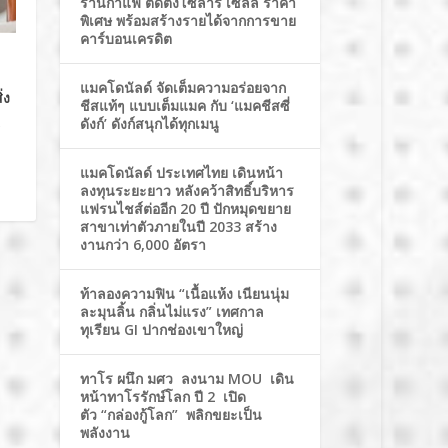
ร้านกาแฟ ติดตั้งโซล่าร์ เซลล์ ราคา
พิเศษ พร้อมสร้างรายได้จากการขาย
คาร์บอนเครดิต
แมคโดนัลด์ จัดเต็มความอร่อยจาก
่ง
ชีสแท้ๆ แบบเต็มแมค กับ ‘แมคชีสซี่
ดังก์’ ดังก์สนุกได้ทุกเมนู
์
แมคโดนัลด์ ประเทศไทย เดินหน้า
ลงทุนระยะยาว หลังคว้าสิทธิ์บริหาร
แฟรนไชส์ต่ออีก 20 ปี ปักหมุดขยาย
สาขาเท่าตัวภายในปี 2033 สร้าง
งานกว่า 6,000 อัตรา
ท้าลองความฟิน “เนื้อแห้ง เนียนนุ่ม
ละมุนลิ้น กลิ่นไม่แรง” เทศกาล
ทุเรียน GI ปากช่องเขาใหญ่
ทาโร ผนึก มศว ลงนาม MOU เดิน
หน้าทาโรรักษ์โลก ปี 2 เปิด
ตัว “กล่องกู้โลก” พลิกขยะเป็น
พลังงาน