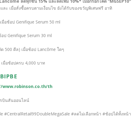
Lancôme
ลดทุกชิ้น 15% และลดเพิ่ม 10%* เมื่อกรอกโค้ด “
MGSEP
10″
ละ เมื่อสั่งซื้อครบตามเงื่อนไข ยังได้รับของขวัญพิเศษฟรี อาทิ
เมื่อช้อป Genifique Serum 50 ml
อช้อป Genifique Serum 30 ml
ัด 500 ดีล) เมื่อช้อป Lancôme ใดๆ
 เมื่อช้อปครบ 4,000 บาท
FBIPBE
//www.robinson.co.th/th
โรบินสันออนไลน์
ale #CentralRetail99DoubleMegaSale #ลดไม่เลือกหน้า #ช้อปได้ทั้งหน้า