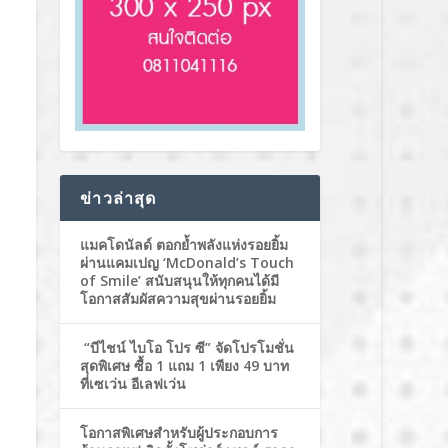
ข่าวล่าสุด
แมคโดนัลด์ ตอกย้ำพลังแห่งรอยยิ้ม
ผ่านแคมเปญ ‘McDonald’s Touch
of Smile’ สนับสนุนให้ทุกคนได้มี
โอกาสสัมผัสความสุขผ่านรอยยิ้ม
“บีไชน์ ไบโอ โปร ซี” จัดโปรโมชั่น
สุดพิเศษ ซื้อ 1 แถม 1 เพียง 49 บาท
ที่เซเว่น อีเลฟเว่น
โอกาสพิเศษสำหรับผู้ประกอบการ