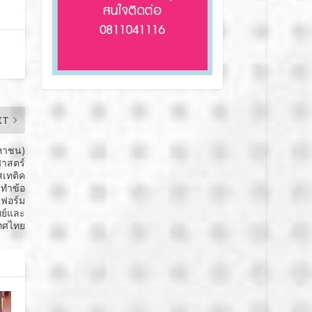
XT
มหาชน)
ศาสตร์
สเทติค
 ทำข้อ
ตฟอร์ม
ทย์และ
ทศไทย