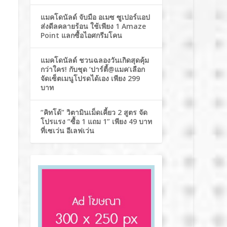
แมคโดนัลด์ จับมือ อเมซ ซูเปอร์แอป
ส่งดีลคลายร้อน ใช้เพียง 1 Amaze
Point แลกซื้อไอศกรีมโคน
แมคโดนัลด์ ชวนฉลองวันเกิดสุดคุ้ม
กว่าใคร! กับชุด ‘ปาร์ตี้@แมค’เลือก
จัดเซ็ตเมนูโปรดได้เอง เพียง 299
บาท
“คิทโด้” วิตามินเม็ดเคี้ยว 2 สูตร จัด
โปรแรง “ซื้อ 1 แถม 1” เพียง 49 บาท
ที่เซเว่น อีเลฟเว่น