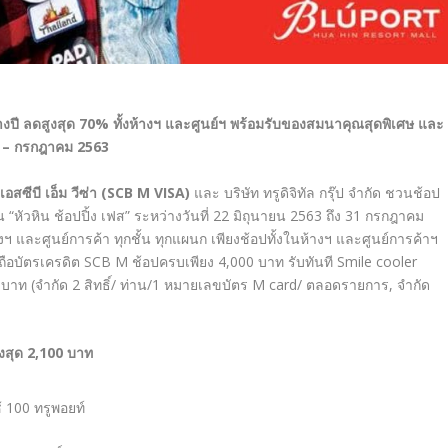
างปี ลดสูงสุด
70%
ทั้งห้างฯ และศูนย์ฯ พร้อมรับของสมนาคุณสุดพิเศษ และ
– กรกฎาคม
2563
อสซีบี เอ็ม วีซ่า (
SCB M VISA)
และ บริษัท ทรูดิจิทัล กรุ๊ป จำกัด
ชวนช้อป
 “หัวหิน ช้อปปิ้ง เฟส” ระหว่างวันที่
22 มิถุนายน 2563 ถึง 31 กรกฎาคม
างฯ และศูนย์การค้า ทุกชั้น ทุกแผนก
เพียงช้อปทั้งในห้างฯ และศูนย์การค้าฯ
้ถือบัตรเครดิต SCB M ช้อปครบเพียง 4,000 บาท รับทันที Smile cooler
บาท (จำกัด 2 สิทธิ์/ ท่าน/1 หมายเลขบัตร M card/ ตลอดรายการ, จำกัด
ูงสุด
2,100 บาท
้ 100 ทรูพอยท์