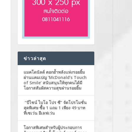
ข่าวล่าสุด
แมคโดนัลด์ ตอกย้ำพลังแห่งรอยยิ้ม
ผ่านแคมเปญ ‘McDonald’s Touch
of Smile’ สนับสนุนให้ทุกคนได้มี
โอกาสสัมผัสความสุขผ่านรอยยิ้ม
“บีไชน์ ไบโอ โปร ซี” จัดโปรโมชั่น
สุดพิเศษ ซื้อ 1 แถม 1 เพียง 49 บาท
ที่เซเว่น อีเลฟเว่น
โอกาสพิเศษสำหรับผู้ประกอบการ