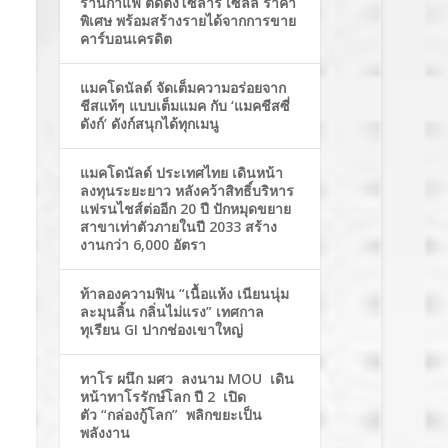
ร้านกาแฟ ติดตั้งโซล่าร์ เซลล์ ราคา
พิเศษ พร้อมสร้างรายได้จากการขาย
คาร์บอนเครดิต
แมคโดนัลด์ จัดเต็มความอร่อยจาก
ชีสแท้ๆ แบบเต็มแมค กับ ‘แมคชีสซี่
ดังก์’ ดังก์สนุกได้ทุกเมนู
แมคโดนัลด์ ประเทศไทย เดินหน้า
ลงทุนระยะยาว หลังคว้าสิทธิ์บริหาร
แฟรนไชส์ต่ออีก 20 ปี ปักหมุดขยาย
สาขาเท่าตัวภายในปี 2033 สร้าง
งานกว่า 6,000 อัตรา
ท้าลองความฟิน “เนื้อแห้ง เนียนนุ่ม
ละมุนลิ้น กลิ่นไม่แรง” เทศกาล
ทุเรียน GI ปากช่องเขาใหญ่
ทาโร ผนึก มศว ลงนาม MOU เดิน
หน้าทาโรรักษ์โลก ปี 2 เปิด
ตัว “กล่องกู้โลก” พลิกขยะเป็น
พลังงาน