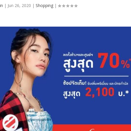
in
|
Jun 26, 2020
|
Shopping
|