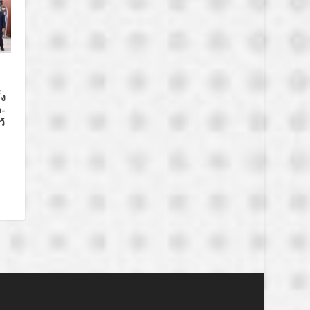
้ง
า-
ว้