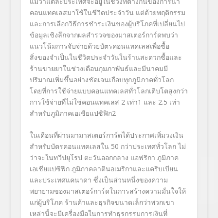
แม้ว่าแต่ละประเทศจะอยู่ในช่วงที่ต่างกันของการนำ
คอนแทคเลสมาใช้ในชีวิตประจำวัน แต่ด้วยพฤติกรรม
และการเลือกวิธีการชำระเงินของผู้บริโภคที่เปลี่ยนไป
ข้อมูลเชิงลึกจากผลสำรวจของมาสเตอร์การ์ดพบว่า
แนวโน้มการจับจ่ายด้วยบัตรคอนแทคเลสเพื่อซื้อ
สิ่งของจำเป็นในชีวิตประจำวันในร้านสะดวกซื้อและ
ร้านขายยาในช่วงเดือนกุมภาพันธ์และมีนาคมมี
ปริมาณเพิ่มขึ้นอย่างชัดเจนเกือบทุกภูมิภาคทั่วโลก
โดยที่การใช้จ่ายแบบคอนแทคเลสทั่วโลกเติบโตสูงกว่า
การใช้จ่ายที่ไม่ใช่คอนแทคเลส
2
เท่า
1
และ
2.5
เท่า
สำหรับภูมิภาคเอเชียแปซิฟิก
2
ในเดือนที่ผ่านมามาสเตอร์การ์ดได้ประกาศเพิ่มวงเงิน
สำหรับบัตรคอนแทคเลสใน
50
กว่าประเทศทั่วโลก ไม่
ว่าจะในทวีปยุโรป ตะวันออกกลาง แอฟริกา ภูมิภาค
เอเชียแปซิฟิก ภูมิภาคลาตินอเมริกาและแคริบเบียน
และประเทศแคนาดา ซึ่งเป็นส่วนหนึ่งของความ
พยายามของมาสเตอร์การ์ดในการสร้างความมั่นใจให้
แก่ผู้บริโภค ร้านค้าและธุรกิจขนาดเล็กว่าพวกเขา
เหล่านี้จะมีเครื่องมือในการทำธุรกรรมการเงินที่