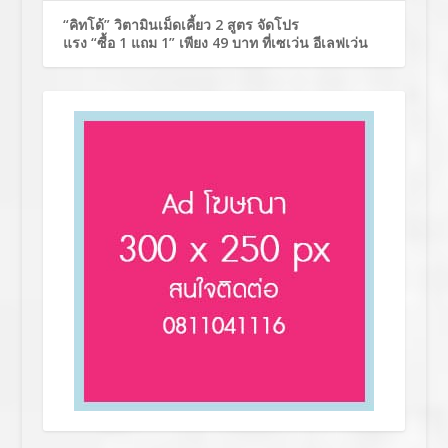
“คิทโด้” วิตามินเม็ดเคี้ยว 2 สูตร จัดโปร
แรง “ซื้อ 1 แถม 1” เพียง 49 บาท ที่เซเว่น อีเลฟเว่น