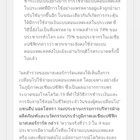
ชำระเงินเป็นอย่างมาก การใช้จ่ายแบบคอนแทคเลส
ในประเทศที่มีการใช้อย่างแพร่หลายอยู่แล้วถูกนำมา
ปรับใช้มากขึ้นอีก ในขณะเดียวกันก็เกิดการกระตุ้น
ให้มีการใช้จ่ายเงินแบบคอนแทคเลสในประเทศ ที่
วิธีนี้ยังไม่เป็นที่แพร่หลาย จากผลสำรวจ
74%
ของ
ประชากรทั่วโลก และ
75%
ของประชากรในเอเชีย
แปซิฟิกกล่าวว่า พวกเขาจะยังคงใช้จ่ายแบบ
คอนแทคเลสต่อไปแม้จะผ่านวิกฤติโรคระบาดครั้งนี้
ไปแล้ว
“ผลสำรวจของมาสเตอร์การ์ดแสดงให้เห็นถึงการ
เปลี่ยนไปใช้จ่ายแบบคอนแทคเลส โดยเฉพาะอย่างยิ่ง
ในภูมิภาคเอเชียแปซิฟิก ซึ่งเป็นผลมาจากการแพร่
ระบาดของโรคโควิด-19
ที่ทำให้วิธีการชำระเงินและ
การจับจ่ายใช้สอยในชีวิตประจำวันของผู้คนเปลี่ยนไป”
แซนดีป มอลโฮทรา รองประธานกรรมการบริหารฝ่าย
ผลิตภัณฑ์และนวัตกรรมประจำภูมิภาคเอเชียแปซิฟิก
มาสเตอร์การ์ด กล่าว
“ความจริงที่ว่า
3
ใน
4
ของ
ประชากรมีความตั้งใจที่จะใช้จ่ายแบบคอนแทคเลส
หรือ แตะเพื่อจ่ายต่อไป แม้สถานการณ์โควิดจะจบลง