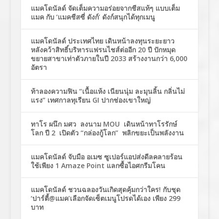
แมคโดนัลด์ จัดเต็มความอร่อยจากชีสแท้ๆ แบบเต็ม
แมค กับ ‘แมคชีสซี่ ดังก์’ ดังก์สนุกได้ทุกเมนู
แมคโดนัลด์ ประเทศไทย เดินหน้าลงทุนระยะยาว
หลังคว้าสิทธิ์บริหารแฟรนไชส์ต่ออีก 20 ปี ปักหมุด
ขยายสาขาเท่าตัวภายในปี 2033 สร้างงานกว่า 6,000
อัตรา
ท้าลองความฟิน “เนื้อแห้ง เนียนนุ่ม ละมุนลิ้น กลิ่นไม่
แรง” เทศกาลทุเรียน GI ปากช่องเขาใหญ่
ทาโร ผนึก มศว ลงนาม MOU เดินหน้าทาโรรักษ์
โลก ปี 2 เปิดตัว “กล่องกู้โลก” พลิกขยะเป็นพลังงาน
แมคโดนัลด์ จับมือ อเมซ ซูเปอร์แอปส่งดีลคลายร้อน
ใช้เพียง 1 Amaze Point แลกซื้อไอศกรีมโคน
แมคโดนัลด์ ชวนฉลองวันเกิดสุดคุ้มกว่าใคร! กับชุด
‘ปาร์ตี้@แมค’เลือกจัดเซ็ตเมนูโปรดได้เอง เพียง 299
บาท