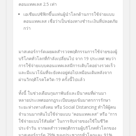
คอนแทคเลส
2.5
เท่า
เอเชียแปซิฟิกขึ้นแท่นผู้
นำโลกด้านการใช้จ่
ายแบบ
คอนแทคเลส เชื่อว่าเป็นช่องทางชำระเงินที่
ปลอดภัย
กว่า
มาสเตอร์การ์ดเผยผลสำรวจพฤติกรรมการใช้จ่ายของผู้
บริโภคทั่วโลกที่กำลังเปลี่ยนไป
จาก
19
ประเทศ พบว่า
การใช้จ่ายแบบคอนแทคเลสมีการเติบโตอย่างรวดเร็ว
และมีแนวโน้มที่จะยังคงอยู่ต่อไปเหมือนเดิมหลังจาก
ผ่านวิกฤติโรคโควิด-
19
ครั้งนี้ไปแล้ว
ทั้งนี้ ในช่วงเดือนกุมภาพันธ์และมีนาคมที่ผ่านมา
หลายประเทศออกกฎระเบียบคุมเข้มมาตรการรักษา
ระยะห่างทางสังคม หรือ
Social Distancing
ทำให้ผู้คน
จำนวนมากหันไปใช้จ่ายแบบ “คอนแทคเลส” หรือ “การ
ใช้จ่ายแบบไร้สัมผัส” ในการจับจ่ายของใช้ในชีวิต
ประจำวัน จากผลสำรวจพฤติกรรมผู้บริโภคทั่วโลกของ
มาสเตอร์การ์ด
79%
ของประชากรทั่วโลกและ
91%