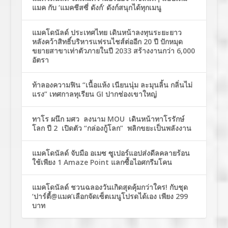
แมค กับ ‘แมคชีสซี่ ดังก์’ ดังก์สนุกได้ทุกเมนู
แมคโดนัลด์ ประเทศไทย เดินหน้าลงทุนระยะยาว
หลังคว้าสิทธิ์บริหารแฟรนไชส์ต่ออีก 20 ปี ปักหมุด
ขยายสาขาเท่าตัวภายในปี 2033 สร้างงานกว่า 6,000
อัตรา
ท้าลองความฟิน “เนื้อแห้ง เนียนนุ่ม ละมุนลิ้น กลิ่นไม่
แรง” เทศกาลทุเรียน GI ปากช่องเขาใหญ่
ทาโร ผนึก มศว ลงนาม MOU เดินหน้าทาโรรักษ์
โลก ปี 2 เปิดตัว “กล่องกู้โลก” พลิกขยะเป็นพลังงาน
แมคโดนัลด์ จับมือ อเมซ ซูเปอร์แอปส่งดีลคลายร้อน
ใช้เพียง 1 Amaze Point แลกซื้อไอศกรีมโคน
แมคโดนัลด์ ชวนฉลองวันเกิดสุดคุ้มกว่าใคร! กับชุด
‘ปาร์ตี้@แมค’เลือกจัดเซ็ตเมนูโปรดได้เอง เพียง 299
บาท