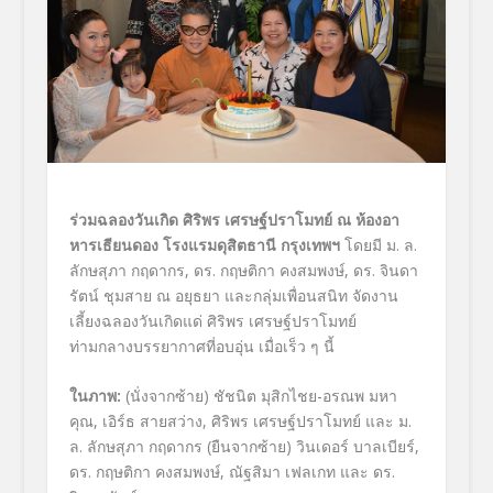
ร่วมฉลองวันเกิด ศิริพร เศรษฐ์ปราโมทย์ ณ ห้องอา
หารเธียนดอง
โรงแรมดุสิตธานี กรุงเทพฯ
โดยมี ม. ล.
ลักษสุภา กฤดากร, ดร. กฤษติกา คงสมพงษ์, ดร. จินดา
รัตน์ ชุมสาย ณ อยุธยา และกลุ่มเพื่อนสนิท จัดงาน
เลี้ยงฉลองวันเกิดแด่ ศิริพร เศรษฐ์ปราโมทย์
ท่ามกลางบรรยากาศที่อบอุ่น เมื่อเร็ว ๆ นี้
ในภาพ
:
(นั่งจากซ้าย) ชัชนิต มุสิกไชย-อรณพ มหา
คุณ, เอิร์ธ สายสว่าง, ศิริพร เศรษฐ์ปราโมทย์ และ ม.
ล. ลักษสุภา กฤดากร (ยืนจากซ้าย) วินเดอร์ บาลเบียร์,
ดร. กฤษติกา คงสมพงษ์, ณัฐสิมา เฟลเกท และ ดร.