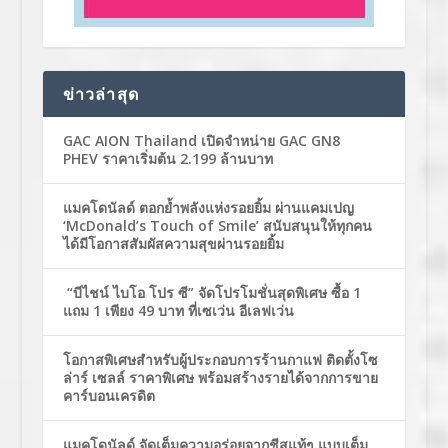
ข่าวล่าสุด
GAC AION Thailand เปิดจำหน่าย GAC GN8
PHEV ราคาเริ่มต้น 2.199 ล้านบาท
แมคโดนัลด์ ตอกย้ำพลังแห่งรอยยิ้ม ผ่านแคมเปญ
‘McDonald’s Touch of Smile’ สนับสนุนให้ทุกคน
ได้มีโอกาสสัมผัสความสุขผ่านรอยยิ้ม
“บีไชน์ ไบโอ โปร ซี” จัดโปรโมชั่นสุดพิเศษ ซื้อ 1
แถม 1 เพียง 49 บาท ที่เซเว่น อีเลฟเว่น
โอกาสพิเศษสำหรับผู้ประกอบการร้านกาแฟ ติดตั้งโซ
ล่าร์ เซลล์ ราคาพิเศษ พร้อมสร้างรายได้จากการขาย
คาร์บอนเครดิต
แมคโดนัลด์ จัดเต็มความอร่อยจากชีสแท้ๆ แบบเต็ม