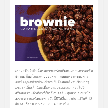
อย่ารอช้า รีบไปลิ้มรสความอร่อยที่
ผสมผสานความเข้ม
ข้นของช็อคโกแลต อบอวลความหอมหวานของคารา
เมลที่
คลุกเคล้าอย่างเข้ากันกับอั
ลมอนด์ฝานชิ้นบางๆ
แซมรสเค็มเล็กน้อยเพิ่มความอร่
อยกลมกล่อมไปอีก
พร้อมเสริฟแล้วที่การ์เร็ต ป๊อปคอร์น ทุกสาขา อย่าช้า
เพราะความอร่อยเฉพาะตั
วนี้มีให้ลิ้มลองกันแค่วันที่ 12
มีนาคมถึง 18 เมษายน 2564 นี้เท่านั้น