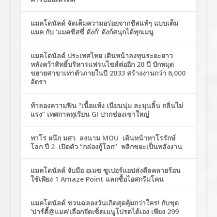
แมคโดนัลด์ จัดเต็มความอร่อยจากชีสแท้ๆ แบบเต็ม
แมค กับ ‘แมคชีสซี่ ดังก์’ ดังก์สนุกได้ทุกเมนู
แมคโดนัลด์ ประเทศไทย เดินหน้าลงทุนระยะยาว
หลังคว้าสิทธิ์บริหารแฟรนไชส์ต่ออีก 20 ปี ปักหมุด
ขยายสาขาเท่าตัวภายในปี 2033 สร้างงานกว่า 6,000
อัตรา
ท้าลองความฟิน “เนื้อแห้ง เนียนนุ่ม ละมุนลิ้น กลิ่นไม่
แรง” เทศกาลทุเรียน GI ปากช่องเขาใหญ่
ทาโร ผนึก มศว ลงนาม MOU เดินหน้าทาโรรักษ์
โลก ปี 2 เปิดตัว “กล่องกู้โลก” พลิกขยะเป็นพลังงาน
แมคโดนัลด์ จับมือ อเมซ ซูเปอร์แอปส่งดีลคลายร้อน
ใช้เพียง 1 Amaze Point แลกซื้อไอศกรีมโคน
แมคโดนัลด์ ชวนฉลองวันเกิดสุดคุ้มกว่าใคร! กับชุด
‘ปาร์ตี้@แมค’เลือกจัดเซ็ตเมนูโปรดได้เอง เพียง 299