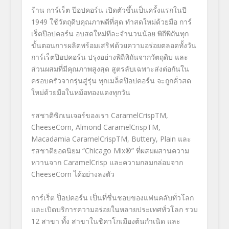
ร้าน การ์เร็ต ป๊อปคอร์น เปิดตัวขึ้นเป็นครั้งแรกในปี
1949
ใช้วัตถุดิบคุณภาพดีที่สุด ทำสดใหม่ด้วยมือ การ์
เร็ตป๊อปคอร์น อบสดใหม่ทีละจำนวนน้อย พิถีพิถันทุก
ขั้นตอนการผลิตพร้อมเสริฟด้วยความอร่อยตลอดทั้งวัน
การ์เร็ตป๊อปคอร์น ปรุงอย่างพิถีพิถันจากวัตถุดิบ และ
ส่วนผสมที่มีคุณภาพสูงสุด สูตรลับเฉพาะส่งต่อกันใน
ครอบครัวจากรุ่นสู่รุ่น
ทุกเมล็ดป๊อปคอร์น จะถูกคั่วสด
ใหม่ด้วยมือในหม้อทองแดงทุกวัน
รสชาติซิกเนเจอร์ของเรา
CaramelCrisp
TM
,
CheeseCorn, Almond CaramelCrisp
TM
,
Macadamia CaramelCrisp
TM
, Buttery, Plain
และ
รสชาติยอดนิยม
“Chicago Mix
®
”
ที่ผสมผสานความ
หวานจาก
CaramelCrisp
และความกลมกล่อมจาก
CheeseCorn
ได้อย่างลงตัว
การ์เร็ต ป็อปคอร์น เป็นที่ชื่นชอบของแฟนคลับทั่วโลก
และเปิดบริการความอร่อยในหลายประเทศทั่วโลก รวม
12 สาขา ทั้ง สาขาในชิคาโกเมืองต้นกำเนิด และ