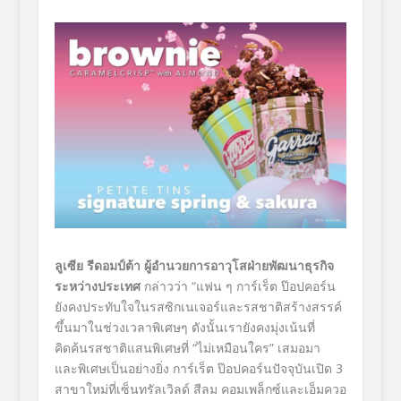
ลูเซีย รีดอมป์ต้า ผู้อำนวยการอาวุโสฝ่ายพัฒนาธุรกิจ
ระหว่างประเทศ
กล่าวว่า
“แฟน ๆ การ์เร็ต ป๊อปคอร์น
ยังคงประทับใจในรสซิกเนเจอร์และรสชาติสร้างสรรค์
ขึ้นมาในช่วงเวลาพิเศษๆ ดังนั้นเรายังคงมุ่งเน้นที่
คิดค้นรสชาติแสนพิเศษที่ “ไม่เหมือนใคร” เสมอมา
และพิเศษเป็นอย่างยิ่ง การ์เร็ต ป๊อปคอร์นปัจจุบันเปิด 3
สาขาใหม่ที่เซ็นทรัลเวิลด์ สีลม คอมเพล็กซ์และเอ็มควอ