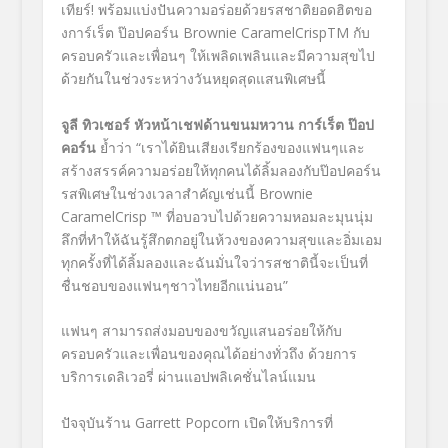
เทียร์! พร้อมแบ่งปันความอร่อยด้วยรสชาติยอดฮิตขอ
งการ์เร็ต ป๊อปคอร์น
Brownie CaramelCrisp
TM
กับ
ครอบครัวและเพื่อนๆ ให้เพลิดเพลินและมีความสุขไป
ด้วยกันในช่วงระหว่างวันหยุดสุดแสนพิเศษนี้
จูลี ทิวเซอร์ หัวหน้าเชฟด้านขนมหวาน การ์เร็ต ป๊อป
คอร์น
ย้ำว่า “เราได้ยินเสียงเรียกร้องของแฟนๆและ
สร้างสรรค์ความอร่อยให้ทุกคนได้ลิ้มลองกับป๊อปคอร์น
รสพิเศษในช่วงเวลาสำคัญเช่นนี้
Brownie
CaramelCrisp ™
ที่อบอวบไปด้วยความหอมละมุนนุ่ม
ลึกที่ทำให้ฉันรู้สึกตกอยู่ในห้วงของความสุขและอิ่มเอม
ทุกครั้งที่ได้ลิ้มลองและฉันมั่นใจว่ารสชาตินี้จะเป็นที่
ชื่นชอบของแฟนๆชาวไทยอีกแน่นอน”
แฟนๆ สามารถส่งมอบของขวัญแสนอร่อยให้กับ
ครอบครัวและเพื่อนของคุณได้อย่างทั่วถึง ด้วยการ
บริการเดลิเวอรี่ ผ่านแอปพลิเคชั่นไลน์แมน
ปัจจุบันร้าน
Garrett Popcorn
เปิดให้บริการที่