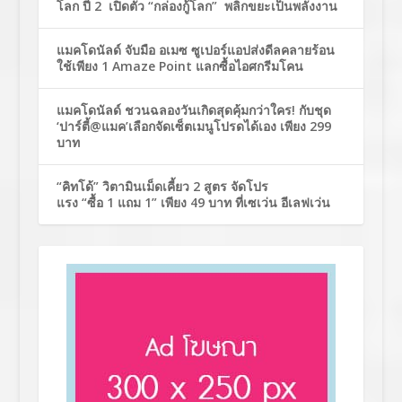
โลก ปี 2 เปิดตัว “กล่องกู้โลก” พลิกขยะเป็นพลังงาน
แมคโดนัลด์ จับมือ อเมซ ซูเปอร์แอปส่งดีลคลายร้อน
ใช้เพียง 1 Amaze Point แลกซื้อไอศกรีมโคน
แมคโดนัลด์ ชวนฉลองวันเกิดสุดคุ้มกว่าใคร! กับชุด
‘ปาร์ตี้@แมค’เลือกจัดเซ็ตเมนูโปรดได้เอง เพียง 299
บาท
“คิทโด้” วิตามินเม็ดเคี้ยว 2 สูตร จัดโปร
แรง “ซื้อ 1 แถม 1” เพียง 49 บาท ที่เซเว่น อีเลฟเว่น