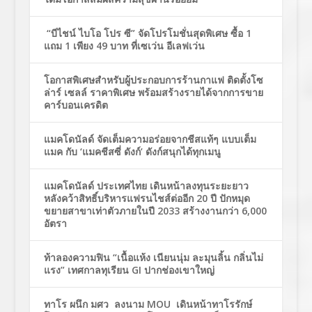
“บีไชน์ ไบโอ โปร ซี” จัดโปรโมชั่นสุดพิเศษ ซื้อ 1
แถม 1 เพียง 49 บาท ที่เซเว่น อีเลฟเว่น
โอกาสพิเศษสำหรับผู้ประกอบการร้านกาแฟ ติดตั้งโซ
ล่าร์ เซลล์ ราคาพิเศษ พร้อมสร้างรายได้จากการขาย
คาร์บอนเครดิต
แมคโดนัลด์ จัดเต็มความอร่อยจากชีสแท้ๆ แบบเต็ม
แมค กับ ‘แมคชีสซี่ ดังก์’ ดังก์สนุกได้ทุกเมนู
แมคโดนัลด์ ประเทศไทย เดินหน้าลงทุนระยะยาว
หลังคว้าสิทธิ์บริหารแฟรนไชส์ต่ออีก 20 ปี ปักหมุด
ขยายสาขาเท่าตัวภายในปี 2033 สร้างงานกว่า 6,000
อัตรา
ท้าลองความฟิน “เนื้อแห้ง เนียนนุ่ม ละมุนลิ้น กลิ่นไม่
แรง” เทศกาลทุเรียน GI ปากช่องเขาใหญ่
ทาโร ผนึก มศว ลงนาม MOU เดินหน้าทาโรรักษ์