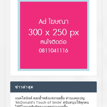
ข่าวล่าสุด
แมคโดนัลด์ ตอกย้ำพลังแห่งรอยยิ้ม ผ่านแคมเปญ
‘McDonald’s Touch of Smile’ สนับสนุนให้ทุกคน
ได้มีโอกาสสัมผัสความสุขผ่านรอยยิ้ม