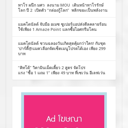
ทาโร ผนึก มศว ลงนาม MOU เดินหน้าทาโรรักษ์
โลก ปี 2 เปิดตัว “กล่องกู้โลก” พลิกขยะเป็นพลังงาน
แมคโดนัลด์ จับมือ อเมซ ซูเปอร์แอปส่งดีลคลายร้อน
ใช้เพียง 1 Amaze Point แลกซื้อไอศกรีมโคน
แมคโดนัลด์ ชวนฉลองวันเกิดสุดคุ้มกว่าใคร! กับชุด
‘ปาร์ตี้@แมค’เลือกจัดเซ็ตเมนูโปรดได้เอง เพียง 299
บาท
“คิทโด้” วิตามินเม็ดเคี้ยว 2 สูตร จัดโปร
แรง “ซื้อ 1 แถม 1” เพียง 49 บาท ที่เซเว่น อีเลฟเว่น