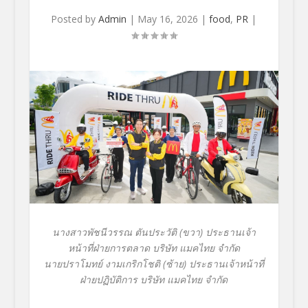
Posted by
Admin
|
May 16, 2026
|
food
,
PR
|
นางสาวพัชนีวรรณ ตันประวัติ
(
ขวา
)
ประธานเจ้า
หน้าที่ฝ่ายการตลาด บริษัท แมคไทย จำกัด
นายปราโมทย์ งามเกริกโชติ
(
ซ้าย
)
ประธานเจ้าหน้าที่
ฝ่ายปฏิบัติการ บริษัท แมคไทย จำกัด