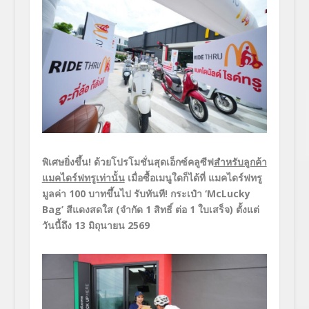
พิเศษยิ่งขึ้น
!
ด้วยโปรโมชั่นสุดเอ็กซ์คลูซีฟ
สำหรับลูกค้า
แมคไดร์ฟทรูเท่านั้น
เมื่อซื้อเมนูใดก็ได้ที่ แมคไดร์ฟทรู
มูลค่า
100
บาทขึ้นไป รับทันที
!
กระเป๋า
‘McLucky
Bag’
สีแดงสดใส
(
จำกัด 1 สิทธิ์ ต่อ 1 ใบเสร็จ
)
ตั้งแต่
วันนี้ถึง
13
มิถุนายน
2569