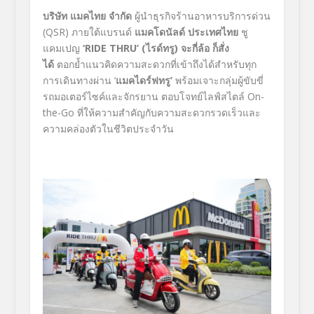
บริษัท แมคไทย จำกัด
ผู้นำธุรกิจร้านอาหารบริการด่วน
(QSR) ภายใต้แบรนด์
แมคโดนัลด์ ประเทศไทย
ชู
แคมเปญ
‘RIDE THRU’ (
ไรด์ทรู
)
จะกี่ล้อ ก็สั่ง
ได้
ตอกย้ำแนวคิดความสะดวกที่เข้าถึงได้สำหรับทุก
การเดินทางผ่าน ‘
แมคไดร์ฟทรู
’
พร้อมเจาะกลุ่มผู้ขับขี่
รถมอเตอร์ไซค์และจักรยาน ตอบโจทย์ไลฟ์สไตล์
On-
the-Go ที่ให้ความสำคัญกับความสะดวกรวดเร็วและ
ความคล่องตัวในชีวิตประจำวัน