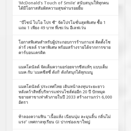
‘McDonald’s Touch of Smile’ สนับสนุนให้ทุกคน
ได้มีโอกาสสัมผัสความสุขผ่านรอยยิ้ม
“บีไชน์ ไบโอ โปร ซี” จัดโปรโมชั่นสุดพิเศษ ซื้อ 1
แถม 1 เพียง 49 บาท ที่เซเว่น อีเลฟเว่น
โอกาสพิเศษสำหรับผู้ประกอบการร้านกาแฟ ติดตั้งโซ
ล่าร์ เซลล์ ราคาพิเศษ พร้อมสร้างรายได้จากการขาย
คาร์บอนเครดิต
แมคโดนัลด์ จัดเต็มความอร่อยจากชีสแท้ๆ แบบเต็ม
แมค กับ ‘แมคชีสซี่ ดังก์’ ดังก์สนุกได้ทุกเมนู
แมคโดนัลด์ ประเทศไทย เดินหน้าลงทุนระยะยาว
หลังคว้าสิทธิ์บริหารแฟรนไชส์ต่ออีก 20 ปี ปักหมุด
ขยายสาขาเท่าตัวภายในปี 2033 สร้างงานกว่า 6,000
อัตรา
ท้าลองความฟิน “เนื้อแห้ง เนียนนุ่ม ละมุนลิ้น กลิ่นไม่
แรง” เทศกาลทุเรียน GI ปากช่องเขาใหญ่