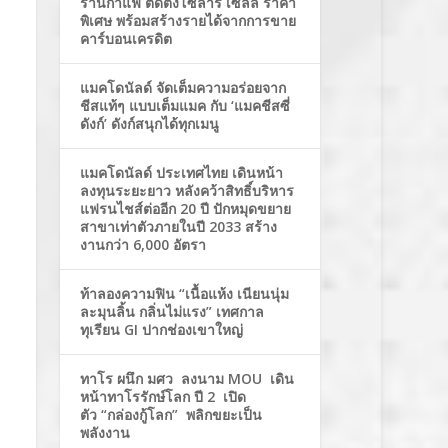
ร้านกาแฟ ติดตั้งโซล่าร์ เซลล์ ราคา
พิเศษ พร้อมสร้างรายได้จากการขาย
คาร์บอนเครดิต
แมคโดนัลด์ จัดเต็มความอร่อยจาก
ชีสแท้ๆ แบบเต็มแมค กับ ‘แมคชีสซี่
ดังก์’ ดังก์สนุกได้ทุกเมนู
แมคโดนัลด์ ประเทศไทย เดินหน้า
ลงทุนระยะยาว หลังคว้าสิทธิ์บริหาร
แฟรนไชส์ต่ออีก 20 ปี ปักหมุดขยาย
สาขาเท่าตัวภายในปี 2033 สร้าง
งานกว่า 6,000 อัตรา
ท้าลองความฟิน “เนื้อแห้ง เนียนนุ่ม
ละมุนลิ้น กลิ่นไม่แรง” เทศกาล
ทุเรียน GI ปากช่องเขาใหญ่
ทาโร ผนึก มศว ลงนาม MOU เดิน
หน้าทาโรรักษ์โลก ปี 2 เปิด
ตัว “กล่องกู้โลก” พลิกขยะเป็น
พลังงาน