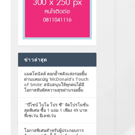
ข่าวล่าสุด
แมคโดนัลด์ ตอกย้ำพลังแห่งรอยยิ้ม
ผ่านแคมเปญ ‘McDonald’s Touch
of Smile’ สนับสนุนให้ทุกคนได้มี
โอกาสสัมผัสความสุขผ่านรอยยิ้ม
“บีไชน์ ไบโอ โปร ซี” จัดโปรโมชั่น
สุดพิเศษ ซื้อ 1 แถม 1 เพียง 49 บาท
ที่เซเว่น อีเลฟเว่น
โอกาสพิเศษสำหรับผู้ประกอบการ