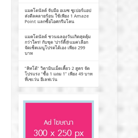
แมคโดนัลด์ จับมือ อเมซ ซูเปอร์แอป
ส่งดีลคลายร้อน ใช้เพียง 1 Amaze
Point แลกซื้อไอศกรีมโคน
แมคโดนัลด์ ชวนฉลองวันเกิดสุดคุ้ม
กว่าใคร! กับชุด ‘ปาร์ตี้@แมค’เลือก
จัดเซ็ตเมนูโปรดได้เอง เพียง 299
บาท
“คิทโด้” วิตามินเม็ดเคี้ยว 2 สูตร จัด
โปรแรง “ซื้อ 1 แถม 1” เพียง 49 บาท
ที่เซเว่น อีเลฟเว่น