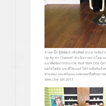
ล่าสุด บิ๊ก-ฐิติพัฒน์ กลิ่นทิพย์ ประธานจั
Up By H+ Channel” ดำเนินรายการโดย แมม-ว
แนวคิดจัดการประกวด Real Men One Girl 
แฮร์สไตลิส และดีไซเนอร์ ได้ร่วมมือกันรัง
ตำแหน่ง และพร้อมจะแสดงออกถึงศักยภาพแ
Men One Girl 2017