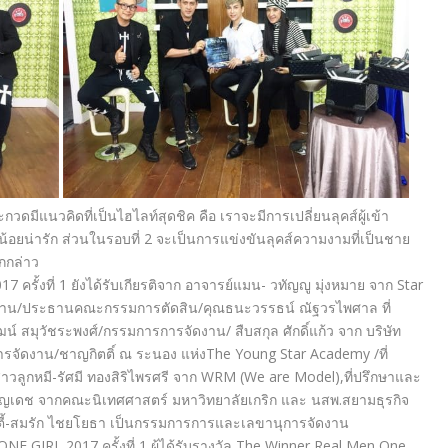
แนวคิดที่เป็นไฮไลท์สุดชิค คือ เราจะมีการเปลี่ยนลุคส์ผู้เข้า
อยน่ารัก ส่วนในรอบที่ 2 จะเป็นการแข่งขันลุคส์ความงามที่เป็นชาย
กกล่าว
ครั้งที่ 1 ยังได้รับเกียรติจาก อาจารย์แมน- วทัญญู มุ่งหมาย จาก Star
ดงาน/ประธานคณะกรรมการตัดสิน/คุณธนะวรรธน์ ณัฐวรไพศาล ที่
์ สมุวัชระพงศ์/กรรมการการจัดงาน/ สืบสกุล ศักดิ์แก้ว จาก บริษัท
รจัดงาน/ชาญกิตติ์ ณ ระนอง แห่งThe Young Star Academy /ที่
กหมี-รัศมี ทองสิริไพรศรี จาก WRM (We are Model),ที่ปรึกษาและ
ริญเดช จากคณะนิเทศศาสตร์ มหาวิทยาลัยเกริก และ นสพ.สยามธุรกิจ
ีตี้-สมรัก ไชยโยธา เป็นกรรมการการและเลขานุการจัดงาน
GIRL 2017 ครั้งที่ 1 ผู้ได้รับรางวัล The Winner Real Men One