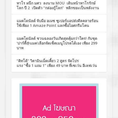
ทาโร ผนึก มศว ลงนาม MOU เดินหน้าทาโรรักษ์
โลก ปี 2 เปิดตัว “กล่องกู้โลก” พลิกขยะเป็นพลังงาน
แมคโดนัลด์ จับมือ อเมซ ซูเปอร์แอปส่งดีลคลายร้อน
ใช้เพียง 1 Amaze Point แลกซื้อไอศกรีมโคน
แมคโดนัลด์ ชวนฉลองวันเกิดสุดคุ้มกว่าใคร! กับชุด
‘ปาร์ตี้@แมค’เลือกจัดเซ็ตเมนูโปรดได้เอง เพียง 299
บาท
“คิทโด้” วิตามินเม็ดเคี้ยว 2 สูตร จัดโปร
แรง “ซื้อ 1 แถม 1” เพียง 49 บาท ที่เซเว่น อีเลฟเว่น