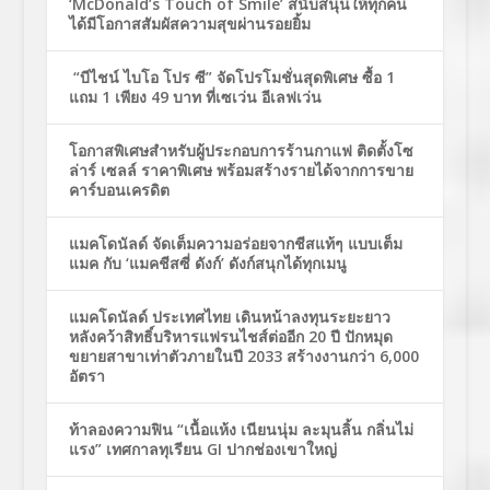
‘McDonald’s Touch of Smile’ สนับสนุนให้ทุกคน
ได้มีโอกาสสัมผัสความสุขผ่านรอยยิ้ม
“บีไชน์ ไบโอ โปร ซี” จัดโปรโมชั่นสุดพิเศษ ซื้อ 1
แถม 1 เพียง 49 บาท ที่เซเว่น อีเลฟเว่น
โอกาสพิเศษสำหรับผู้ประกอบการร้านกาแฟ ติดตั้งโซ
ล่าร์ เซลล์ ราคาพิเศษ พร้อมสร้างรายได้จากการขาย
คาร์บอนเครดิต
แมคโดนัลด์ จัดเต็มความอร่อยจากชีสแท้ๆ แบบเต็ม
แมค กับ ‘แมคชีสซี่ ดังก์’ ดังก์สนุกได้ทุกเมนู
แมคโดนัลด์ ประเทศไทย เดินหน้าลงทุนระยะยาว
หลังคว้าสิทธิ์บริหารแฟรนไชส์ต่ออีก 20 ปี ปักหมุด
ขยายสาขาเท่าตัวภายในปี 2033 สร้างงานกว่า 6,000
อัตรา
ท้าลองความฟิน “เนื้อแห้ง เนียนนุ่ม ละมุนลิ้น กลิ่นไม่
แรง” เทศกาลทุเรียน GI ปากช่องเขาใหญ่