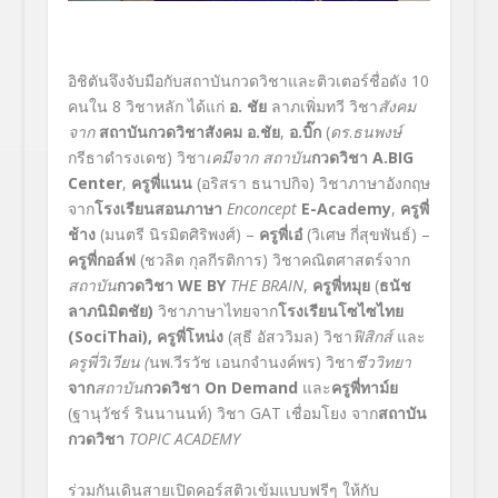
อิชิตันจึงจับมือกับสถาบันกวดวิชาและติวเตอร์ชื่อดัง 10
คนใน 8 วิชาหลัก ได้แก่
อ. ชัย
ลาภเพิ่มทวี วิชา
สังคม
จาก
สถาบันกวดวิชาสังคม อ.ชัย
,
อ.บิ๊ก
(
ดร
.
ธนพงษ์
กรีธาดำรงเดช) วิชา
เคมีจาก สถาบัน
กวดวิชา
A.BIG
Center
,
ครูพี่แนน
(อริสรา ธนาปกิจ) วิชาภาษาอังกฤษ
จาก
โรงเรียนสอนภาษา
Enconcept
E-Academy
,
ครูพี่
ช้าง
(มนตรี นิรมิตศิริพงศ์) –
ครูพี่เอ๋
(วิเศษ กี่สุขพันธ์) –
ครูพี่กอล์ฟ
(ชวลิต กุลกีรติการ) วิชาคณิตศาสตร์จาก
สถาบัน
กวดวิชา
WE BY
THE BRAIN
,
ครูพี่หมุย
(
ธนัช
ลาภนิมิตชัย)
วิชาภาษาไทยจาก
โรงเรียนโซไซไทย
(SociThai)
,
ครูพี่โหน่ง
(สุธี อัสววิมล) วิชา
ฟิสิกส์
และ
ครูพี่วิเวียน (
นพ.วีรวัช เอนกจำนงค์พร) วิชา
ชีววิทยา
จาก
สถาบัน
กวดวิชา
On Demand
และ
ครูพี่ทาม์ย
(ฐานุวัชร์ รินนานนท์) วิชา GAT เชื่อมโยง จาก
สถาบัน
กวดวิชา
TOPIC ACADEMY
ร่วมกันเดินสายเปิดคอร์สติวเข้มแบบฟรีๆ ให้กับ