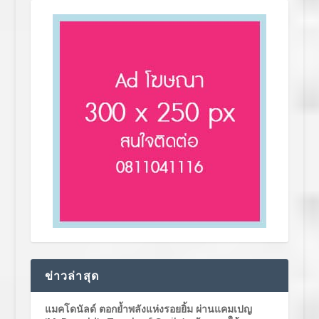
ข่าวล่าสุด
แมคโดนัลด์ ตอกย้ำพลังแห่งรอยยิ้ม ผ่านแคมเปญ