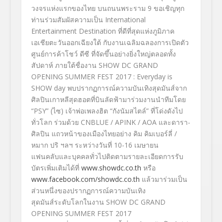
วงจรแห่งแรกของไทย บนถนนพระราม 9 ขอเชิญทุก
ท่านร่วมสัมผัสความเป็น International
Entertainment Destination ที่ดีที่สุดแห่งภูมิภาค
เอเชียตะวันออกเฉียงใต้ กับงานเฉลิมฉลองการเปิดตัว
ศูนย์การค้าโชว์ ดีซี ที่จัดขึ้นอย่างยิ่งใหญ่ตลอดทั้ง
สัปดาห์ ภายใต้ชื่องาน SHOW DC GRAND
OPENING SUMMER FEST 2017 : Everyday is
SHOW day พบปรากฏการณ์ความบันเทิงสุดมันส์จาก
ศิลปินเกาหลีสุดฮอตที่บินลัดฟ้ามาร่วมงานนำทีมโดย
“PSY” (ไซ) เจ้าพ่อเพลงฮิต “กังนัมสไตล์” ที่โด่งดังไป
ทั่วโลก ร่วมด้วย CNBLUE / APINK / AOA และดารา-
ศิลปิน แถวหน้าของเมืองไทยอย่าง คิม คิมเบอร์ลี่ /
หมาก ปริ ฯลฯ ระหว่างวันที่ 10-16 เมษายน
แฟนคลับและบุคคลทั่วไปติดตามรายละเอียดการรับ
บัตรเพิ่มเติมได้ที่
www.showdc.co.th
หรือ
www.facebook.com/showdc.co.th
แล้วมาร่วมเป็น
ส่วนหนึ่งของปรากฏการณ์ความบันเทิง
สุดมันส์ระดับโลกในงาน SHOW DC GRAND
OPENING SUMMER FEST 2017