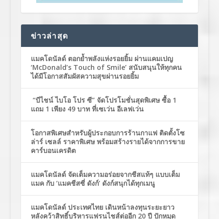
ข่าวล่าสุด
แมคโดนัลด์ ตอกย้ำพลังแห่งรอยยิ้ม ผ่านแคมเปญ
‘McDonald’s Touch of Smile’ สนับสนุนให้ทุกคน
ได้มีโอกาสสัมผัสความสุขผ่านรอยยิ้ม
“บีไชน์ ไบโอ โปร ซี” จัดโปรโมชั่นสุดพิเศษ ซื้อ 1
แถม 1 เพียง 49 บาท ที่เซเว่น อีเลฟเว่น
โอกาสพิเศษสำหรับผู้ประกอบการร้านกาแฟ ติดตั้งโซ
ล่าร์ เซลล์ ราคาพิเศษ พร้อมสร้างรายได้จากการขาย
คาร์บอนเครดิต
แมคโดนัลด์ จัดเต็มความอร่อยจากชีสแท้ๆ แบบเต็ม
แมค กับ ‘แมคชีสซี่ ดังก์’ ดังก์สนุกได้ทุกเมนู
แมคโดนัลด์ ประเทศไทย เดินหน้าลงทุนระยะยาว
หลังคว้าสิทธิ์บริหารแฟรนไชส์ต่ออีก 20 ปี ปักหมุด