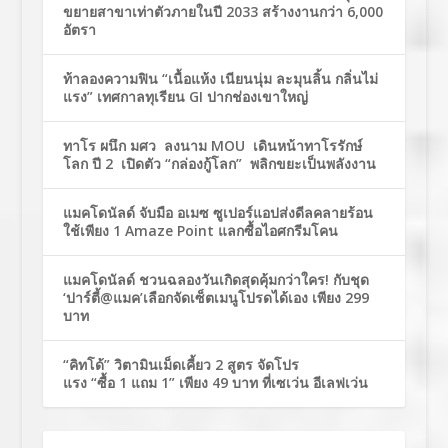
ขยายสาขาเท่าตัวภายในปี 2033 สร้างงานกว่า 6,000
อัตรา
ท้าลองความฟิน “เนื้อแห้ง เนียนนุ่ม ละมุนลิ้น กลิ่นไม่
แรง” เทศกาลทุเรียน GI ปากช่องเขาใหญ่
ทาโร ผนึก มศว ลงนาม MOU เดินหน้าทาโรรักษ์
โลก ปี 2 เปิดตัว “กล่องกู้โลก” พลิกขยะเป็นพลังงาน
แมคโดนัลด์ จับมือ อเมซ ซูเปอร์แอปส่งดีลคลายร้อน
ใช้เพียง 1 Amaze Point แลกซื้อไอศกรีมโคน
แมคโดนัลด์ ชวนฉลองวันเกิดสุดคุ้มกว่าใคร! กับชุด
‘ปาร์ตี้@แมค’เลือกจัดเซ็ตเมนูโปรดได้เอง เพียง 299
บาท
“คิทโด้” วิตามินเม็ดเคี้ยว 2 สูตร จัดโปร
แรง “ซื้อ 1 แถม 1” เพียง 49 บาท ที่เซเว่น อีเลฟเว่น