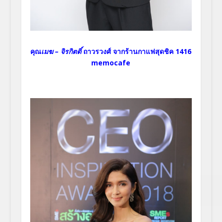
คุณ
เมฆ
– จิรกิตติ์
ถาวรวงศ์ จากร้านกาแฟสุดชิค 1416
memocafe