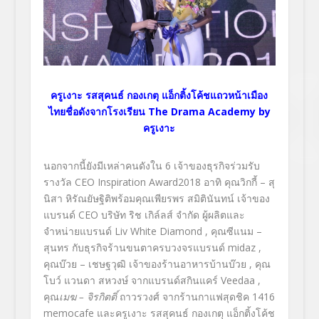
ครูเงาะ รสสุคนธ์ กองเกตุ แอ็กติ้งโค้ชแถวหน้าเมือง
ไทยชื่อดังจากโรงเรียน The Drama Academy by
ครูเงาะ
นอกจากนี้ยังมีเหล่าคนดังใน 6 เจ้าของธุรกิจร่วมรับ
รางวัล CEO Inspiration Award2018 อาทิ คุณวิกกี้ – สุ
นิสา หิรัณยัษฐิติพร้อมคุณเพียรพร สมิตินันทน์ เจ้าของ
แบรนด์ CEO บริษัท ริช เกิล์ลส์ จำกัด ผู้ผลิตและ
จำหน่ายแบรนด์ Liv White Diamond , คุณซีแนม –
สุนทร กับธุรกิจร้านขนตาครบวงจรแบรนด์ midaz ,
คุณบ๊วย – เชษฐวุฒิ เจ้าของร้านอาหารบ้านบ๊วย , คุณ
โบว์ แวนดา สหวงษ์ จากแบรนด์สกินแคร์ Veedaa ,
คุณ
เมฆ
– จิรกิตติ์
ถาวรวงศ์ จากร้านกาแฟสุดชิค 1416
memocafe และครูเงาะ รสสุคนธ์ กองเกตุ แอ็กติ้งโค้ช