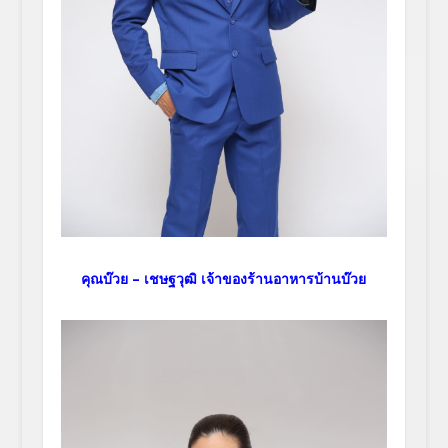
คุณบ๊วย – เชษฐวุฒิ เจ้าของร้านอาหารบ้านบ๊วย