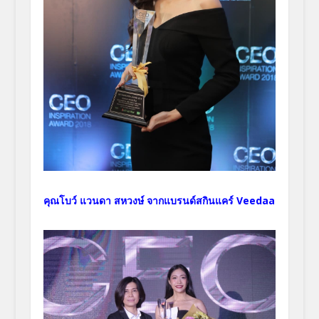
คุณโบว์ แวนดา สหวงษ์ จากแบรนด์สกินแคร์ Veedaa