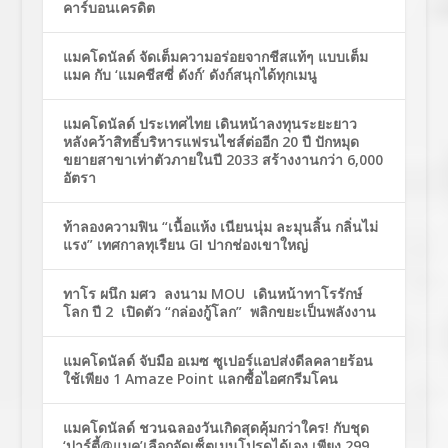
คาร์บอนเครดิต
แมคโดนัลด์ จัดเต็มความอร่อยจากชีสแท้ๆ แบบเต็ม
แมค กับ ‘แมคชีสซี่ ดังก์’ ดังก์สนุกได้ทุกเมนู
แมคโดนัลด์ ประเทศไทย เดินหน้าลงทุนระยะยาว
หลังคว้าสิทธิ์บริหารแฟรนไชส์ต่ออีก 20 ปี ปักหมุด
ขยายสาขาเท่าตัวภายในปี 2033 สร้างงานกว่า 6,000
อัตรา
ท้าลองความฟิน “เนื้อแห้ง เนียนนุ่ม ละมุนลิ้น กลิ่นไม่
แรง” เทศกาลทุเรียน GI ปากช่องเขาใหญ่
ทาโร ผนึก มศว ลงนาม MOU เดินหน้าทาโรรักษ์
โลก ปี 2 เปิดตัว “กล่องกู้โลก” พลิกขยะเป็นพลังงาน
แมคโดนัลด์ จับมือ อเมซ ซูเปอร์แอปส่งดีลคลายร้อน
ใช้เพียง 1 Amaze Point แลกซื้อไอศกรีมโคน
แมคโดนัลด์ ชวนฉลองวันเกิดสุดคุ้มกว่าใคร! กับชุด
‘ปาร์ตี้@แมค’เลือกจัดเซ็ตเมนูโปรดได้เอง เพียง 299