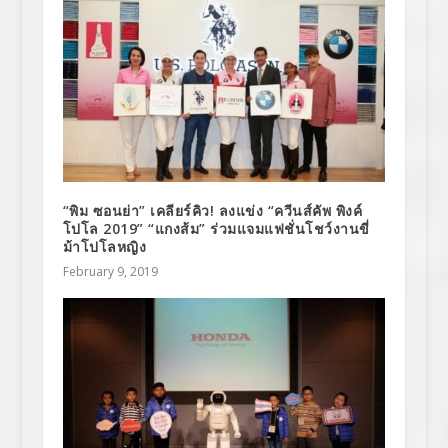
“พิม ซอนย่า” เคลียร์คิว! ลงแข่ง “ควีนส์คัพ พิงค์
โปโล 2019” “แกงส้ม” ร่วมแจมแฟชั่นโชว์งานขี่
ม้าโปโลหญิง
February 9, 2019