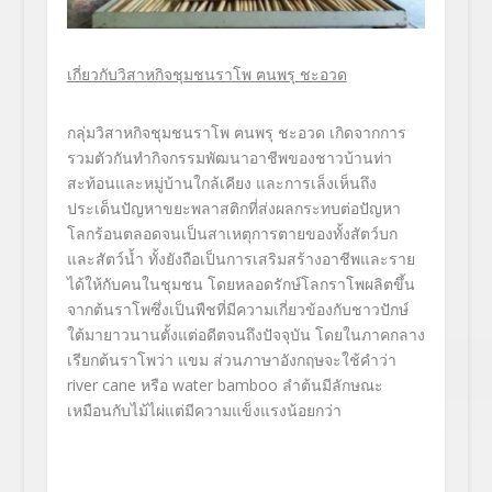
เกี่ยวกับวิสาหกิจชุมชนราโพ
ฅนพรุ ชะอวด
กลุ่มวิสาหกิจชุมชนราโพ ฅนพรุ ชะอวด เกิดจากการ
รวมตัวกันทำกิจกรรมพัฒนาอาชีพของชาวบ้านท่า
สะท้อนและหมู่บ้านใกล้เคียง และการเล็งเห็นถึง
ประเด็นปัญหาขยะพลาสติกที่ส่งผลกระทบต่อปัญหา
โลกร้อนตลอดจนเป็นสาเหตุการตายของทั้งสัตว์บก
และสัตว์น้ำ
ทั้งยังถือเป็นการเสริมสร้างอาชีพและราย
ได้ให้กับคนในชุมชน โดยหลอดรักษ์โลกราโพผลิตขึ้น
จากต้นราโพซึ่งเป็นพืชที่มีความเกี่ยวข้องกับชาวปักษ์
ใต้มายาวนานตั้งแต่อดีตจนถึงปัจจุบัน โดยในภาคกลาง
เรียกต้นราโพว่า แขม ส่วนภาษาอังกฤษจะใช้คำว่า
river cane
หรือ
water bamboo
ลำต้นมีลักษณะ
เหมือนกับไม้ไผ่แต่มีความแข็งแรงน้อยกว่า