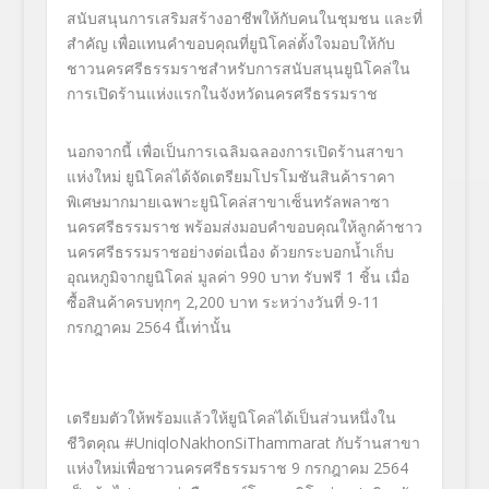
สนับสนุนการเสริมสร้างอาชี
พให้กับคนในชุมชน และที่
สำคัญ เพื่อแทนคำขอบคุณที่ยูนิโคล่ตั้
งใจมอบให้กับ
ชาวนครศรี
ธรรมราชสำหรับการสนับสนุนยูนิ
โคล่ใน
การเปิดร้านแห่งแรกในจั
งหวัดนครศรีธรรมราช
นอกจากนี้ เพื่อเป็นการเฉลิมฉลองการเปิดร้
านสาขา
แห่งใหม่ ยูนิโคล่ได้จัดเตรียมโปรโมชันสิ
นค้าราคา
พิเศษมากมายเฉพาะยูนิ
โคล่สาขาเซ็นทรัลพลาซา
นครศรีธรรมราช พร้อมส่งมอบคำขอบคุณให้ลูกค้
าชาว
นครศรีธรรมราชอย่างต่อเนื่
อง ด้วยกระบอกน้ำเก็บ
อุณหภูมิจากยู
นิโคล่ มูลค่า 990 บาท รับฟรี
1
ชิ้น เมื่อ
ซื้อสินค้าครบทุกๆ
2,200
บาท ระหว่างวันที่
9-11
กรกฎาคม
2564
นี้เท่านั้น
เตรียมตัวให้พร้อมแล้วให้ยูนิโคล่ได้เป็นส่วนหนึ่งใน
ชีวิตคุณ
#UniqloNakhonSiThammarat
กับร้านสาขา
แห่งใหม่เพื่อชาวนครศรีธรรมราช
9
กรกฎาคม
2564