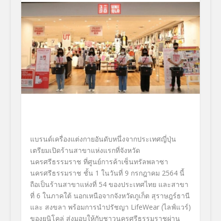
แบรนด์เครื่องแต่งกายอันดับหนึ่
งจากประเทศญี่ปุ่น
เตรียมเปิดร้านสาขาแห่งแรกที่จั
งหวัด
นครศรีธรรมราช ที่ศูนย์การค้าเซ็นทรัลพลาซา
นครศรีธรรมราช ชั้น
1
ในวันที่
9
กรกฎาคม
2564
นี้
ถือเป็นร้านสาขาแห่งที่
54
ของประเทศไทย
และสาขา
ที่
6
ในภาคใต้ นอกเหนือจากจังหวัดภูเก็ต สุราษฎร์ธานี
และ สงขลา พร้อมการนำปรัชญา
LifeWear
(ไลฟ์แวร์)
ของยูนิโคล่ ส่งมอบให้กับชาวนครศรีธรรมราชผ่
าน