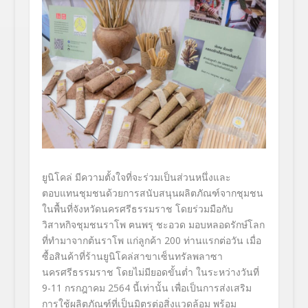
ยูนิโคล่ มีความตั้งใจที่จะร่วมเป็นส่
วนหนึ่งและ
ตอบแทนชุมชนด้วยการ
สนั
บสนุนผลิตภัณฑ์จากชุมชน
ในพื้นที่
จังหวัดนครศรีธรรมราช โดยร่วมมือกับ
วิสาหกิจชุมชนราโพ ฅนพรุ
ชะอวด มอบหลอดรักษ์โลก
ที่ทำมาจากต้
นราโพ แก่ลูกค้า
200
ท่านแรกต่อวัน เมื่อ
ซื้อสินค้าที่ร้านยูนิโคล่
สาขาเซ็นทรัลพลาซา
นครศรีธรรมราช โดยไม่มียอดขั้นต่ำ ในระหว่างวันที่
9-11 กรกฎาคม 2564 นี้เท่านั้น เพื่อเป็นการส่งเสริม
การใช้ผลิ
ตภัณฑ์ที่เป็นมิตรต่อสิ่งแวดล้
อม พร้อม