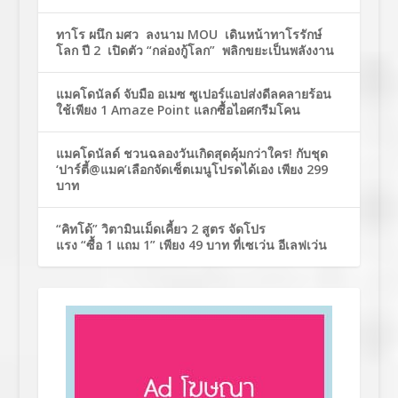
ทาโร ผนึก มศว ลงนาม MOU เดินหน้าทาโรรักษ์
โลก ปี 2 เปิดตัว “กล่องกู้โลก” พลิกขยะเป็นพลังงาน
แมคโดนัลด์ จับมือ อเมซ ซูเปอร์แอปส่งดีลคลายร้อน
ใช้เพียง 1 Amaze Point แลกซื้อไอศกรีมโคน
แมคโดนัลด์ ชวนฉลองวันเกิดสุดคุ้มกว่าใคร! กับชุด
‘ปาร์ตี้@แมค’เลือกจัดเซ็ตเมนูโปรดได้เอง เพียง 299
บาท
“คิทโด้” วิตามินเม็ดเคี้ยว 2 สูตร จัดโปร
แรง “ซื้อ 1 แถม 1” เพียง 49 บาท ที่เซเว่น อีเลฟเว่น