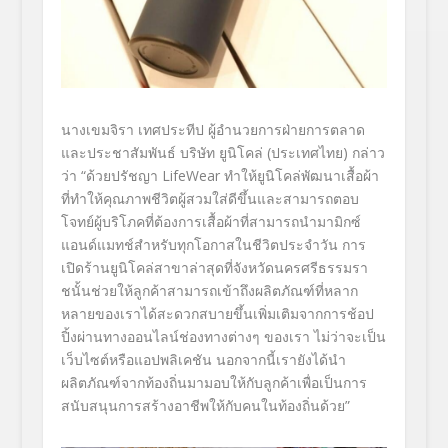
นางเขมจิรา เทศประทีป
ผู้อำนวยการฝ่
ายการตลาด
และประชาสัมพันธ์
บริ
ษัท
ยูนิโคล่
(
ประเทศไทย
)
กล่
าว
ว่า
“
ด้วยปรัชญา
LifeWear
ทำให้ยูนิโคล่พัฒนาเสื้อผ้า
ที่
ทำให้คุณภาพชีวิตผู้สวมใส่ดีขึ้
นและสามารถตอบ
โจทย์ผู้บริโภคที่
ต้องการเสื้อผ้าที่สามารถนำมามิ
กซ์
แอนด์แมทช์สำหรับทุ
กโอกาสในชีวิตประจำวัน การ
เปิดร้านยูนิโคล่สาขาล่าสุ
ดที่จังหวัดนครศรีธรรมรา
ชนั้นช่
วยให้ลูกค้าสามารถเข้าถึงผลิตภั
ณฑ์ที่หลาก
หลายของเราได้
สะดวกสบายขึ้นเพิ่มเติมจากการช้
อป
ปิ้งผ่านทางออนไลน์ช่องทางต่
างๆ ของเรา ไม่ว่าจะเป็น
เว็บไซต์หรือแอปพลิ
เคชัน
นอกจากนี้เรายังได้นำ
ผลิตภัณฑ์
จากท้องถิ่นมามอบให้กับลูกค้
าเพื่อเป็นการ
สนับสนุนการสร้
างอาชีพให้กับคนในท้องถิ่นด้วย
”