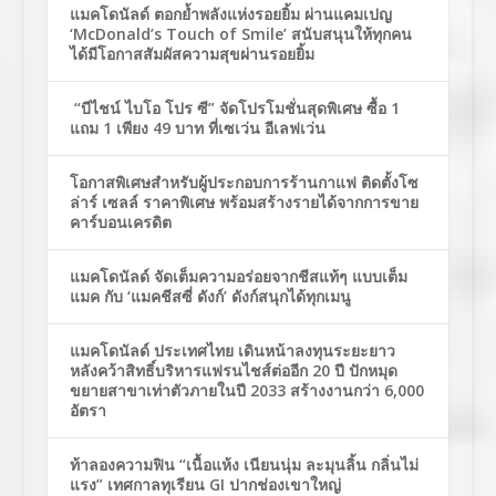
แมคโดนัลด์ ตอกย้ำพลังแห่งรอยยิ้ม ผ่านแคมเปญ
‘McDonald’s Touch of Smile’ สนับสนุนให้ทุกคน
ได้มีโอกาสสัมผัสความสุขผ่านรอยยิ้ม
“บีไชน์ ไบโอ โปร ซี” จัดโปรโมชั่นสุดพิเศษ ซื้อ 1
แถม 1 เพียง 49 บาท ที่เซเว่น อีเลฟเว่น
โอกาสพิเศษสำหรับผู้ประกอบการร้านกาแฟ ติดตั้งโซ
ล่าร์ เซลล์ ราคาพิเศษ พร้อมสร้างรายได้จากการขาย
คาร์บอนเครดิต
แมคโดนัลด์ จัดเต็มความอร่อยจากชีสแท้ๆ แบบเต็ม
แมค กับ ‘แมคชีสซี่ ดังก์’ ดังก์สนุกได้ทุกเมนู
แมคโดนัลด์ ประเทศไทย เดินหน้าลงทุนระยะยาว
หลังคว้าสิทธิ์บริหารแฟรนไชส์ต่ออีก 20 ปี ปักหมุด
ขยายสาขาเท่าตัวภายในปี 2033 สร้างงานกว่า 6,000
อัตรา
ท้าลองความฟิน “เนื้อแห้ง เนียนนุ่ม ละมุนลิ้น กลิ่นไม่
แรง” เทศกาลทุเรียน GI ปากช่องเขาใหญ่