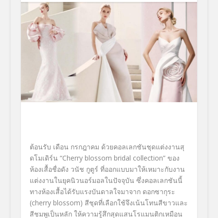
ต้อนรับ เดือน กรกฎาคม
ด้วยคอลเลกชันชุดแต่งงานสุ
ดโมเดิร์น
“Cherry blossom bridal collection”
ของ
ห้องเสื้อชื่อดัง
วนัช กูตูร์
ที่ออกแบบมาให้เหมาะกับงาน
แต่
งงานในยุคนิวนอร์มอลในปัจจุบัน
ซึ่งคอลเลกชันนี้
ทางห้องเสื้
อได้รับแรงบันดาลใจมาจาก ดอก
ซากุระ
(
cherry blossom)
สีชุดที่เลือกใช้จึงเน้นโทนสี
ขาวและ
สีชมพูเป็นหลัก ให้ความรู้สึกสุดแสนโรแมนติ
กเหมือน