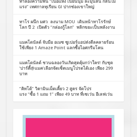
ท้าลองความฟิน “เนื้อแห้ง เนียนนุ่ม ละมุนลิ้น กลิ่นไม่
แรง” เทศกาลทุเรียน GI ปากช่องเขาใหญ่
ทาโร ผนึก มศว ลงนาม MOU เดินหน้าทาโรรักษ์
โลก ปี 2 เปิดตัว “กล่องกู้โลก” พลิกขยะเป็นพลังงาน
แมคโดนัลด์ จับมือ อเมซ ซูเปอร์แอปส่งดีลคลายร้อน
ใช้เพียง 1 Amaze Point แลกซื้อไอศกรีมโคน
แมคโดนัลด์ ชวนฉลองวันเกิดสุดคุ้มกว่าใคร! กับชุด
‘ปาร์ตี้@แมค’เลือกจัดเซ็ตเมนูโปรดได้เอง เพียง 299
บาท
“คิทโด้” วิตามินเม็ดเคี้ยว 2 สูตร จัดโปร
แรง “ซื้อ 1 แถม 1” เพียง 49 บาท ที่เซเว่น อีเลฟเว่น