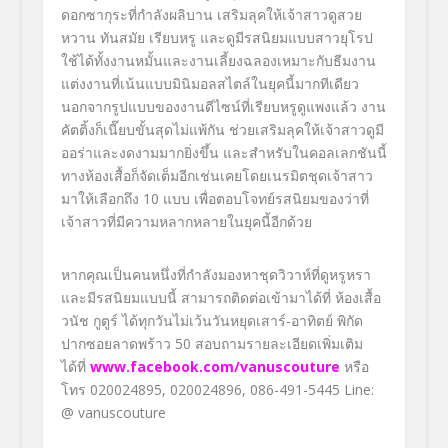
ดอกซากุระที่กำลังผลิบาน เสริมลุคให้เจ้าสาวดูสวย
หวาน ทันสมัย เรียบหรู และดูมีรสนิยมแบบสาวยุโรป
ใช้ได้ทั้งงานหมั้นและงานเลี้
ยงฉลอง
เหมาะกับธีมงาน
แต่งงานที่
เน้นแบบมินิมอลสไตล์ในยุคนี้
มากทีเดียว
นอกจากรูปแบบของงานดีไซน์ที่เรี
ยบหรูดูแพงแล้ว งาน
คัตติ้งก็เนี๊ยบขั้นสุดไม่
แพ้กัน ช่วยเสริมลุค
ให้เจ้าสาวดูมี
ออร่
าและงดงามมากยิ่งขึ้น และสำหรับในคอลเลกชันนี้
ทางห้
องเสื้อก็จัดเต็มอีกเช่
นเคยโดยเนรมิตชุดเจ้าสาว
มาให้
เลือกถึง
10
แบบ เพื่อตอบโจทย์รสนิยมของว่าที่
เจ้าสาวที่มีความหลากหลายในยุ
คนี้อีกด้วย
หากคุณเป็นคนหนึ่งที่กำลั
งมองหาชุดวิวาห์ที่ดูหรู
หรา
และมีรสนิยมแบบนี้ สามารถติดต่อเข้ามาได้ที่ ห้องเสื้อ
วนัช กูตูร์
ได้ทุกวันไม่เว้นวันหยุดเสาร์-
อาทิตย์ พิกัด
ปากซอยลาดพร้าว
50
สอบถามรายละเอียดเพิ่มเติม
ได้ที่
www.facebook.com/vanuscouture
หรือ
โทร
020024895, 020024896,
086-491-5445
Line:
@ vanuscouture