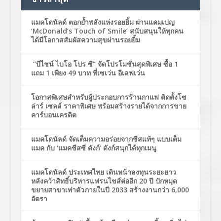
แมคโดนัลด์ ตอกย้ำพลังแห่งรอยยิ้ม ผ่านแคมเปญ
‘McDonald’s Touch of Smile’ สนับสนุนให้ทุกคน
ได้มีโอกาสสัมผัสความสุขผ่านรอยยิ้ม
“บีไชน์ ไบโอ โปร ซี” จัดโปรโมชั่นสุดพิเศษ ซื้อ 1
แถม 1 เพียง 49 บาท ที่เซเว่น อีเลฟเว่น
โอกาสพิเศษสำหรับผู้ประกอบการร้านกาแฟ ติดตั้งโซ
ล่าร์ เซลล์ ราคาพิเศษ พร้อมสร้างรายได้จากการขาย
คาร์บอนเครดิต
แมคโดนัลด์ จัดเต็มความอร่อยจากชีสแท้ๆ แบบเต็ม
แมค กับ ‘แมคชีสซี่ ดังก์’ ดังก์สนุกได้ทุกเมนู
แมคโดนัลด์ ประเทศไทย เดินหน้าลงทุนระยะยาว
หลังคว้าสิทธิ์บริหารแฟรนไชส์ต่ออีก 20 ปี ปักหมุด
ขยายสาขาเท่าตัวภายในปี 2033 สร้างงานกว่า 6,000
อัตรา