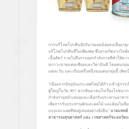
การบริโภคโปรตีนมีปริมาณลดน้อยลงเมื่ออายุเพ
บริโภคโปรตีนที่ไม่เพียงพอ ซึ่งอาจเกิดจากไล
เนื้อสัตว์ รวมไปถึงการออกกำลังกายที่ทำให้คว
สภาวะขาดแคลเซียมและวิตามินดี โดยคนกลุ่มน
แต่ละวัน และเกือบครึ่งหนึ่งของคนกลุ่มนี้ (คิดเ
“เนื่องจากปัจจุบันประเทศไทยได้ก้าวเข้าสู่การเป
ผู้ใหญ่ในวัย 40+ ควรหันมาสนใจเรื่องโภชนา
กำลังกายสม่ำเสมอและเลือกรับประทานอาหาร
เพิ่มการรับประทานผักและผลไม้ และต้องไม่ลืมบ
แรงและแอคทีฟอยู่เสมออย่างยั่งยืน”
นายแพทย์ 
สาธารณสุขศาสตร์
และ เวชศาสตร์ชะลอวัยแล