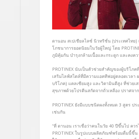
ดานอน สเปเชียลไลซ์ นิวทริชั่น (ประเทศไทย) เ
โภชนาการยอดนิยมในวัยผู้ใหญ่ โดย
PROTIN
ภูมิคุ้มกัน บำรุงกล้ามเนื้อและกระดูก และคงคว
PROTINEX
นับเป็นตัวช่วยสำคัญของผู้บริโภคที
เสริมไลฟ์สไตล์ที่มีความแอคทีฟอยู่ตลอดเวลา ผ
บริโภค
)
แคลเซียมสูง และวิตามินดีสูง ที่ช่วยเส
สุขภาพด้วยโปรตีนสกัดจากถั่วเหลือง ปราศจา
PROTINEX
ยังมีแบบชนิดผงทั้งหมด
3
สูตร ประ
เช่นกัน
“
ที่ ดานอน เราเชื่อว่าคนในวัย
40
ปีขึ้นไป ควร
PROTINEX
ในรูปแบบผลิตภัณฑ์พร้อมดื่มนี้ขึ้