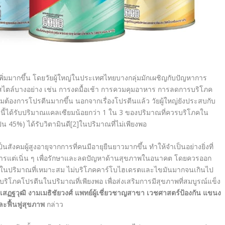
ิ่มมากขึ้น โดยวัยผู้ใหญ่ในประเทศไทยบางกลุ่มมักเผชิญกับปัญหาการ
ฟ์สไตล์บางอย่าง เช่น การงดมื้อเช้า การควมคุมอาหาร การลดการบริโภค
ามต้องการโปรตีนมากขึ้น นอกจากเรื่องโปรตีนแล้ว วัยผู้ใหญ่ยังประสบกับ
ี้ได้รับปริมาณแคลเซียมน้อยกว่า
1 ใน 3 ของปริมาณที่ควรบริโภคใน
ป็น 45%) ได้รับวิตามินดี
[2]
ในปริมาณที่ไม่เพียงพอ
็นสังคมผู้สูงอายุจากการที่คนมีอายุยืนยาวมากขึ้น ทำให้จำเป็นอย่างยิ่งที่
การแต่เนิ่น ๆ เพื่อรักษาและลดปัญหาด้านสุขภาพในอนาคต โดยควรออก
ในปริมาณที่เหมาะสม ไม่บริโภคคาร์โบไฮเดรตและไขมันมากจนเกินไป
ริโภคโปรตีนในปริมาณที่เพียงพอ เพื่อส่งเสริมการมีสุขภาพที่สมบูรณ์แข็ง
เสฏฐวุฒิ งามเมธิชัยวงศ์ แพทย์ผู้เชี่ยวชาญสาขา เวชศาสตร์ป้องกัน แขนง
ะฟื้นฟูสุขภาพ
กล่าว