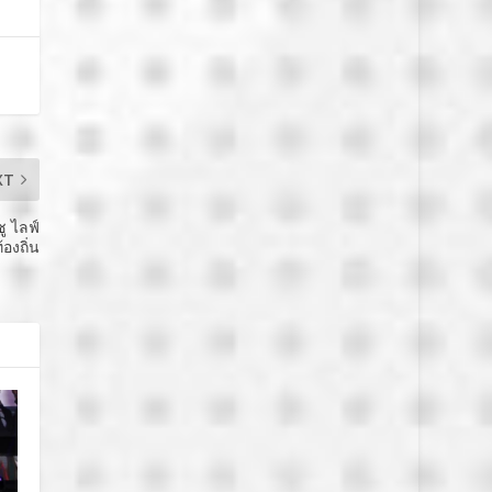
XT
ู ไลฟ์
องถิ่น