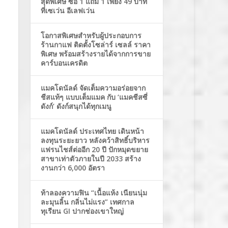
สุดพิเศษ ซื้อ 1 แถม 1 เพียง 49 บาท
ที่เซเว่น อีเลฟเว่น
โอกาสพิเศษสำหรับผู้ประกอบการ
ร้านกาแฟ ติดตั้งโซล่าร์ เซลล์ ราคา
พิเศษ พร้อมสร้างรายได้จากการขาย
คาร์บอนเครดิต
แมคโดนัลด์ จัดเต็มความอร่อยจาก
ชีสแท้ๆ แบบเต็มแมค กับ ‘แมคชีสซี่
ดังก์’ ดังก์สนุกได้ทุกเมนู
แมคโดนัลด์ ประเทศไทย เดินหน้า
ลงทุนระยะยาว หลังคว้าสิทธิ์บริหาร
แฟรนไชส์ต่ออีก 20 ปี ปักหมุดขยาย
สาขาเท่าตัวภายในปี 2033 สร้าง
งานกว่า 6,000 อัตรา
ท้าลองความฟิน “เนื้อแห้ง เนียนนุ่ม
ละมุนลิ้น กลิ่นไม่แรง” เทศกาล
ทุเรียน GI ปากช่องเขาใหญ่