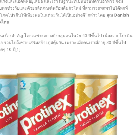
็งแรงและแอคทีฟอยู่เสมอ และเราในฐานะที่เป็นบริษัทด้านอาหาร จึงมี
บทุกช่วงวัยและด้วยผลิตภัณฑ์พร้อมดื่มตัวใหม่ ที่สามารถพกพาไปได้ทุกที่
ิโภคโปรตีนให้เพียงพอในแต่ละวันได้เป็นอย่างดี
”
กล่าวโดย
คุณ
Danish
ทศไทย
นเรื่องสำคัญ โดยเฉพาะอย่างยิ่งกลุ่มคนในวัย
40 ปีขึ้นไป เนื่องจากโปรตีน
รวมไปถึงช่วยเสริมสร้างภูมิคุ้มกัน เพราะเมื่อคนเรามีอายุ 30 ปีขึ้นไป
ุกๆ 10 ปี
[1
]