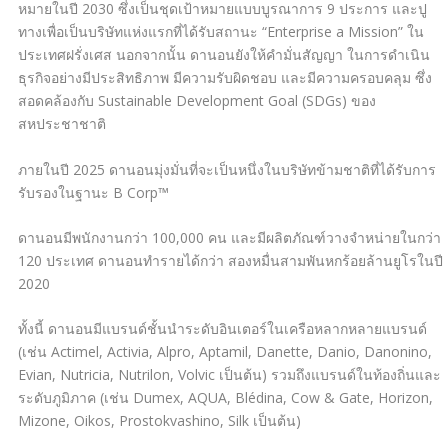
หมายในปี
2030
ซึ่งเป็นชุดเป้าหมายแบบบูรณาการ
9
ประการ และปู
ทางเพื่อเป็นบริษัทแห่งแรกที่ได้รับสถานะ
“Enterprise a Mission”
ใน
ประเทศฝรั่งเศส นอกจากนั้น ดานอนยังให้คำมั่นสัญญา ในการดำเนิน
ธุรกิจอย่างมีประสิทธิภาพ มีความรับผิดชอบ และมีความครอบคลุม ซึ่ง
สอดคล้องกับ
Sustainable Development Goal (SDGs)
ของ
สหประชาชาติ
ภายในปี
2025
ดานอนมุ่งมั่นที่จะเป็นหนึ่งในบริษัทข้ามชาติที่ได้รับการ
รับรองในฐานะ
B Corp™
ดานอนมีพนักงานกว่า
100,000
คน และมีผลิตภัณฑ์วางจำหน่ายในกว่า
120
ประเทศ ดานอนทำรายได้กว่า สองหมื่นสามพันหกร้อยล้านยูโรในปี
2020
ทั้งนี้ ดานอนมีแบรนด์ชั้นนำระดับอินเตอร์ในเครือหลากหลายแบรนด์
(เช่น
Actimel, Activia, Alpro, Aptamil, Danette, Danio, Danonino,
Evian, Nutricia, Nutrilon, Volvic
เป็นต้น) รวมถึงแบรนด์ในท้องถิ่นและ
ระดับภูมิภาค (เช่น
Dumex, AQUA, Blédina, Cow & Gate, Horizon,
Mizone, Oikos, Prostokvashino, Silk
เป็นต้น)