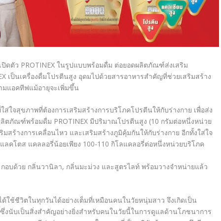
ปิดตัว
PROTINEX
ในรูปแบบพร้อมดื่ม ต่อยอดผลิตภัณฑ์ส่งเสริม
EX
เป็นเครื่องดื่มโปรตีนสูง อุดมไปด้วยสารอาหารสำคัญที่ช่วยเสริมสร้าง
ามแอคทีฟแม้อายุจะเพิ่มขึ้น
่ใส่ใจสุขภาพที่ต้องการเสริมสร้างการบริโภคโปรตีนให้กับร่างกาย เพื่อส่ง
ลิตภัณฑ์พร้อมดื่ม
PROTINEX
มีปริมาณโปรตีนสูง
(10
กรัมต่อหนึ่งหน่วย
ริมสร้างการเคลื่อนไหว และเสริมสร้างภูมิคุ้มกันให้กับร่างกาย อีกทั้งใส่ใจ
กแลคโตส แคลลอรี่น้อยเพียง
100-110
กิโลแคลอรี่ต่อหนึ่งหน่วยบริโภค
กอบด้วย กลิ่นวานิลา
,
กลิ่นมะม่วง และสูตรไลท์ พร้อมวางจำหน่ายแล้ว
ได้ใช้ชีวิตในทุกวันได้อย่างเต็มที่เหมือนคนในวัยหนุ่มสาว จึงเกิดเป็น
น ซึ่งนับเป็นสิ่งสำคัญอย่างยิ่งสำหรับคนในวัยนี้ในการดูแลด้านโภชนาการ