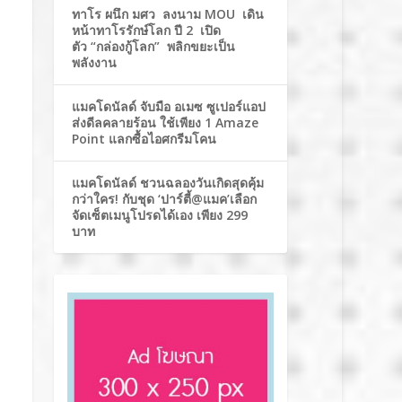
ทาโร ผนึก มศว ลงนาม MOU เดิน
หน้าทาโรรักษ์โลก ปี 2 เปิด
ตัว “กล่องกู้โลก” พลิกขยะเป็น
พลังงาน
แมคโดนัลด์ จับมือ อเมซ ซูเปอร์แอป
ส่งดีลคลายร้อน ใช้เพียง 1 Amaze
Point แลกซื้อไอศกรีมโคน
แมคโดนัลด์ ชวนฉลองวันเกิดสุดคุ้ม
กว่าใคร! กับชุด ‘ปาร์ตี้@แมค’เลือก
จัดเซ็ตเมนูโปรดได้เอง เพียง 299
บาท