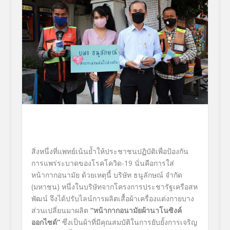
สิ่งหนึ่งที่แพทย์เน้นย้ำให้ประชาชนปฏิบัติเพื่อป้องกัน
การแพร่ระบาดของโรคโควิด
-19
นั่นคือการใส่
หน้ากากอนามัย ด้วยเหตุนี้ บริษัท ธนูลักษณ์ จำกัด
(มหาชน) หนึ่งในบริษัทจากโครงการประชารัฐเครือสห
พัฒน์ จึงได้ปรับไลน์การผลิตเสื้อผ้าเครื่องแต่งกายบาง
ส่วนเปลี่ยนมาผลิต
“หน้ากากอนามัย
ผ้านาโนซิงค์
ออกไซด์”
ซึ่งเป็นผ้าที่มีคุณสมบัติในการยับยั้งการเจริญ