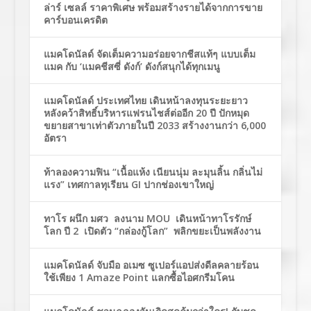
ล่าร์ เซลล์ ราคาพิเศษ พร้อมสร้างรายได้จากการขาย
คาร์บอนเครดิต
แมคโดนัลด์ จัดเต็มความอร่อยจากชีสแท้ๆ แบบเต็ม
แมค กับ ‘แมคชีสซี่ ดังก์’ ดังก์สนุกได้ทุกเมนู
แมคโดนัลด์ ประเทศไทย เดินหน้าลงทุนระยะยาว
หลังคว้าสิทธิ์บริหารแฟรนไชส์ต่ออีก 20 ปี ปักหมุด
ขยายสาขาเท่าตัวภายในปี 2033 สร้างงานกว่า 6,000
อัตรา
ท้าลองความฟิน “เนื้อแห้ง เนียนนุ่ม ละมุนลิ้น กลิ่นไม่
แรง” เทศกาลทุเรียน GI ปากช่องเขาใหญ่
ทาโร ผนึก มศว ลงนาม MOU เดินหน้าทาโรรักษ์
โลก ปี 2 เปิดตัว “กล่องกู้โลก” พลิกขยะเป็นพลังงาน
แมคโดนัลด์ จับมือ อเมซ ซูเปอร์แอปส่งดีลคลายร้อน
ใช้เพียง 1 Amaze Point แลกซื้อไอศกรีมโคน