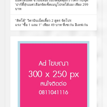
แมคโดนัลด์ ชวนฉลองวันเกิดสุดคุ้มกว่าใคร! กับชุด
‘ปาร์ตี้@แมค’เลือกจัดเซ็ตเมนูโปรดได้เอง เพียง 299
บาท
“คิทโด้” วิตามินเม็ดเคี้ยว 2 สูตร จัดโปร
แรง “ซื้อ 1 แถม 1” เพียง 49 บาท ที่เซเว่น อีเลฟเว่น