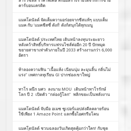
ล่าร์ เซลล์ ราคาพิเศษ พร้อมสร้างรายได้จากการขาย
คาร์บอนเครดิต
แมคโดนัลด์ จัดเต็มความอร่อยจากชีสแท้ๆ แบบเต็ม
แมค กับ ‘แมคชีสซี่ ดังก์’ ดังก์สนุกได้ทุกเมนู
แมคโดนัลด์ ประเทศไทย เดินหน้าลงทุนระยะยาว
หลังคว้าสิทธิ์บริหารแฟรนไชส์ต่ออีก 20 ปี ปักหมุด
ขยายสาขาเท่าตัวภายในปี 2033 สร้างงานกว่า 6,000
อัตรา
ท้าลองความฟิน “เนื้อแห้ง เนียนนุ่ม ละมุนลิ้น กลิ่นไม่
แรง” เทศกาลทุเรียน GI ปากช่องเขาใหญ่
ทาโร ผนึก มศว ลงนาม MOU เดินหน้าทาโรรักษ์
โลก ปี 2 เปิดตัว “กล่องกู้โลก” พลิกขยะเป็นพลังงาน
แมคโดนัลด์ จับมือ อเมซ ซูเปอร์แอปส่งดีลคลายร้อน
ใช้เพียง 1 Amaze Point แลกซื้อไอศกรีมโคน
แมคโดนัลด์ ชวนฉลองวันเกิดสุดคุ้มกว่าใคร! กับชุด