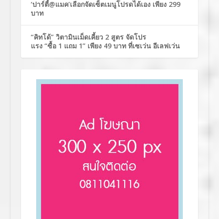
‘ปาร์ตี้@แมค’เลือกจัดเซ็ตเมนูโปรดได้เอง เพียง 299
บาท
“คิทโด้” วิตามินเม็ดเคี้ยว 2 สูตร จัดโปร
แรง “ซื้อ 1 แถม 1” เพียง 49 บาท ที่เซเว่น อีเลฟเว่น