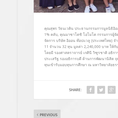
คุณสุพร วัธนเวคิน ประธานกรรมการมูลนิธิอิ
อ
1%
คลับ
,
คุณมาซาโตชิ โอโมโต กรรมการผู้จัด
จัดการ บริษัท อิออน ท๊อปแวลู (ประเทศไทย) จำก
11
จำนวน
32
ทุน มูลค่า
2,240,000
บาท ให้กั
โดยมี รองศาสตราจารย์ เกศินี วิฑูรชาติ อธิก
ประเสริฐ รองอธิการบดี ด้านการพัฒนานิสิต จุฬ
ทุนเข้ารั
บมอบทุนการศึกษา ณ มหาวิทยาลัยธรรม
SHARE:
PREVIOUS