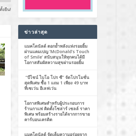
ั้งยืน!
ข่าวล่าสุด
แมคโดนัลด์ ตอกย้ำพลังแห่งรอยยิ้ม
ผ่านแคมเปญ ‘McDonald’s Touch
of Smile’ สนับสนุนให้ทุกคนได้มี
โอกาสสัมผัสความสุขผ่านรอยยิ้ม
“บีไชน์ ไบโอ โปร ซี” จัดโปรโมชั่น
สุดพิเศษ ซื้อ 1 แถม 1 เพียง 49 บาท
ที่เซเว่น อีเลฟเว่น
โอกาสพิเศษสำหรับผู้ประกอบการ
ร้านกาแฟ ติดตั้งโซล่าร์ เซลล์ ราคา
พิเศษ พร้อมสร้างรายได้จากการขาย
คาร์บอนเครดิต
แมคโดนัลด์ จัดเต็มความอร่อยจาก