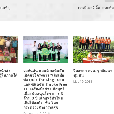
องเผชิญ
“เจนนิเฟอร์ คิ้ม” แทบล้มท
น้าส่ง
จอห์นสัน แอนด์ จอห์นสัน
จิตอาสา สจล. รุกพัฒนา
รู้ในภาคใต้
เปิดตัวโครงการ “เลิกเพื่อ
ชุมชน
พ่อ Quit for King” มอบ
May 19, 2018
แอพพลิเคชั่น Smoke Free
TH เครื่องมือช่วยเลิกบุหรี่
เพื่อสนับสนุนโครงการ 3
ล้าน 3 ปี เลิกบุหรี่ทั่วไทย
เทิดไท้องค์ราชัน โดย
กระทรวงสาธารณสุข
December 9, 2018