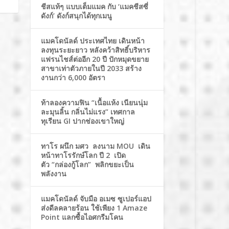
ชีสแท้ๆ แบบเต็มแมค กับ ‘แมคชีสซี่
ดังก์’ ดังก์สนุกได้ทุกเมนู
แมคโดนัลด์ ประเทศไทย เดินหน้า
ลงทุนระยะยาว หลังคว้าสิทธิ์บริหาร
แฟรนไชส์ต่ออีก 20 ปี ปักหมุดขยาย
สาขาเท่าตัวภายในปี 2033 สร้าง
งานกว่า 6,000 อัตรา
ท้าลองความฟิน “เนื้อแห้ง เนียนนุ่ม
ละมุนลิ้น กลิ่นไม่แรง” เทศกาล
ทุเรียน GI ปากช่องเขาใหญ่
ทาโร ผนึก มศว ลงนาม MOU เดิน
หน้าทาโรรักษ์โลก ปี 2 เปิด
ตัว “กล่องกู้โลก” พลิกขยะเป็น
พลังงาน
แมคโดนัลด์ จับมือ อเมซ ซูเปอร์แอป
ส่งดีลคลายร้อน ใช้เพียง 1 Amaze
Point แลกซื้อไอศกรีมโคน