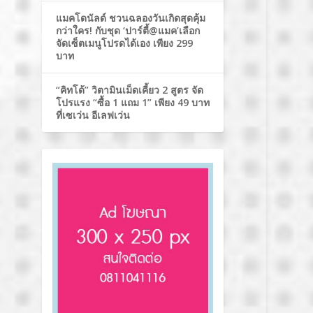
แมคโดนัลด์ ชวนฉลองวันเกิดสุดคุ้ม
กว่าใคร! กับชุด ‘ปาร์ตี้@แมค’เลือก
จัดเซ็ตเมนูโปรดได้เอง เพียง 299
บาท
“คิทโด้” วิตามินเม็ดเคี้ยว 2 สูตร จัด
โปรแรง “ซื้อ 1 แถม 1” เพียง 49 บาท
ที่เซเว่น อีเลฟเว่น