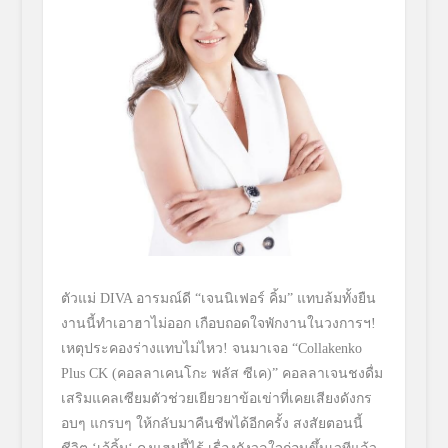
ตัวแม่
DIVA
อารมณ์ดี
“เจนนิ
เฟอร์ คิ้ม”
แทบล้มทั้งยืน
งานนี้
ทำเอาฮาไม่ออก เกือบถอดใจพักงานในวงการฯ
!
เหตุ
ประคองร่างแทบ
ไม่ไหว
!
จนมาเจอ “
Collakenko
Plus CK (
คอลลาเคนโกะ พลัส ซีเค
)”
คอลลาเจนชงดื่ม
เสริ
มแคลเซียมตัวช่วยเยียวยาข้อเข่
าที่เคยเสียงดังกร
อบๆ
แกรบๆ ให้กลับมาคืนชีพได้อีกครั้ง สงสัยตอนนี้