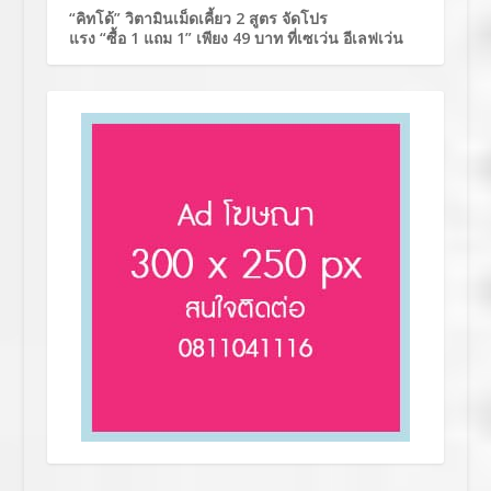
“คิทโด้” วิตามินเม็ดเคี้ยว 2 สูตร จัดโปร
แรง “ซื้อ 1 แถม 1” เพียง 49 บาท ที่เซเว่น อีเลฟเว่น