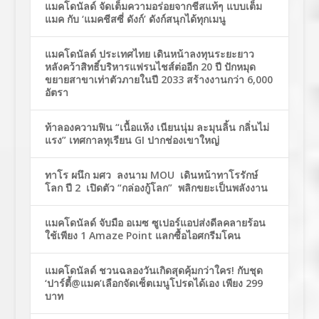
แมคโดนัลด์ จัดเต็มความอร่อยจากชีสแท้ๆ แบบเต็ม
แมค กับ ‘แมคชีสซี่ ดังก์’ ดังก์สนุกได้ทุกเมนู
แมคโดนัลด์ ประเทศไทย เดินหน้าลงทุนระยะยาว
หลังคว้าสิทธิ์บริหารแฟรนไชส์ต่ออีก 20 ปี ปักหมุด
ขยายสาขาเท่าตัวภายในปี 2033 สร้างงานกว่า 6,000
อัตรา
ท้าลองความฟิน “เนื้อแห้ง เนียนนุ่ม ละมุนลิ้น กลิ่นไม่
แรง” เทศกาลทุเรียน GI ปากช่องเขาใหญ่
ทาโร ผนึก มศว ลงนาม MOU เดินหน้าทาโรรักษ์
โลก ปี 2 เปิดตัว “กล่องกู้โลก” พลิกขยะเป็นพลังงาน
แมคโดนัลด์ จับมือ อเมซ ซูเปอร์แอปส่งดีลคลายร้อน
ใช้เพียง 1 Amaze Point แลกซื้อไอศกรีมโคน
แมคโดนัลด์ ชวนฉลองวันเกิดสุดคุ้มกว่าใคร! กับชุด
‘ปาร์ตี้@แมค’เลือกจัดเซ็ตเมนูโปรดได้เอง เพียง 299
บาท