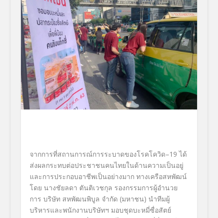
จากการที่สถานการณ์
การระบาดของโรคโควิด–19 ได้
ส่งผลกระทบต่
อประชาชนคนไทยในด้านความเป็นอยู่
และการประกอบอาชีพเป็นอย่างมาก ทางเครือสหพัฒน์
โดย
นางชัยลดา ตันติเวชกุล รองกรรมการผู้อำนวย
การ
บริษัท สหพัฒนพิบูล จำกัด (มหาชน) นำทีมผู้
บริหารและพนักงานบริษั
ทฯ มอบชุดบะหมี่ซื่อสัตย์