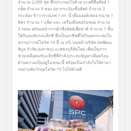
จำนวน
2,000
ชุด ซึ่งประกอบไปด้วย บะหมี่ซื่อสัตย์
1
แพ็ค จำนวน
6
ซอง ปลากระป๋องซื่อสัตย์ จำนวน
2
กระป๋อง ข้าววรรณภพ
1
กก. น้ำดื่มมองต์เฟลอ ขนาด
1
ลิตร จำนวน
1
แพ็ค และ เครื่องดื่มคอร์นซอย จำนวน
3
กล่อง พร้อมหน้ากากผ้าซื่อสัตย์เพื่
อชาติ จำนวน
1
ชิ้น
ให้กับคนขับรถแท็กซี่ ซึ่งเป็นอาชีพที่ได้รั
บผลกระทบใน
สถานการณ์โควิด
-19
นี้
ณ บริเวณหน้าบริษัท สหพัฒน
พิบูล จำกัด (มหาชน) ถ.เพชรบุรีตัดใหม่ เพื่อเป็นการ
ช่วยเหลือคนขับแท็
กซี่ที่กำลังประสบปัญหาเดือดร้
อน
ด้านความเป็นอยู่ในขณะนี้ พร้อมเป็นกำลังใจให้สามา
รถผ่
านพ้นวิกฤตโควิด-19 ไปได้ด้วยดี