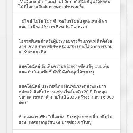
‘McDonald’s Touch of Smile’ สนับสนุนให้ทุกคน
ได้มีโอกาสสัมผัสความสุขผ่านรอยยิ้ม
“บีไชน์ ไบโอ โปร ซี” จัดโปรโมชั่นสุดพิเศษ ซื้อ 1
แถม 1 เพียง 49 บาท ที่เซเว่น อีเลฟเว่น
โอกาสพิเศษสำหรับผู้ประกอบการร้านกาแฟ ติดตั้งโซ
ล่าร์ เซลล์ ราคาพิเศษ พร้อมสร้างรายได้จากการขาย
คาร์บอนเครดิต
แมคโดนัลด์ จัดเต็มความอร่อยจากชีสแท้ๆ แบบเต็ม
แมค กับ ‘แมคชีสซี่ ดังก์’ ดังก์สนุกได้ทุกเมนู
แมคโดนัลด์ ประเทศไทย เดินหน้าลงทุนระยะยาว
หลังคว้าสิทธิ์บริหารแฟรนไชส์ต่ออีก 20 ปี ปักหมุด
ขยายสาขาเท่าตัวภายในปี 2033 สร้างงานกว่า 6,000
อัตรา
ท้าลองความฟิน “เนื้อแห้ง เนียนนุ่ม ละมุนลิ้น กลิ่นไม่
แรง” เทศกาลทุเรียน GI ปากช่องเขาใหญ่