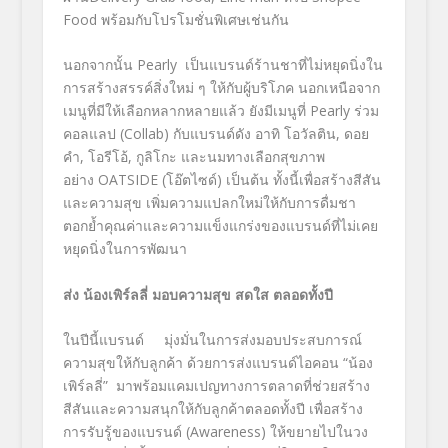
Food พร้อมกับโปรโมชั่นพิเศษเช่นกัน
นอกจากนั้น Pearly เป็นแบรนด์ร้านชาที่ไม่หยุดนิ่งใน
การสร้างสรรค์สิ่งใหม่ ๆ ให้กับผู้บริโภค นอกเหนือจาก
เมนูที่มีให้เลือกหลากหลายแล้ว ยังมีเมนูที่ Pearly ร่วม
คอลแลป (Collab) กับแบรนด์ดัง อาทิ โอวัลติน, ดอย
คำ, โอรีโอ้, กูลิโกะ และนมทางเลือกสุขภาพ
อย่าง OATSIDE (โอ๊ตไซด์) เป็นต้น ทั้งนี้เพื่อสร้างสีสัน
และความสุข เพิ่มความแปลกใหม่ให้กับการดื่มชา
ตอกย้ำคุณค่าและความแข็งแกร่งของแบรนด์ที่ไม่เคย
หยุดนิ่งในการพัฒนา
ส่ง น้องเพิร์ลลี่ มอบความสุข สดใส ตลอดทั้งปี
ในปีนี้แบรนด์
มุ่งมั่นในการส่งมอบประสบการณ์
ความสุขให้กับลูกค้า ด้วยการส่งแบรนด์ไอคอน “น้อง
เพิร์ลลี่” มาพร้อมแคมเปญทางการตลาดที่ช่วยสร้าง
สีสันและความสนุกให้กับลูกค้าตลอดทั้งปี เพื่อสร้าง
การรับรู้ของแบรนด์ (Awareness) ให้ขยายไปในวง