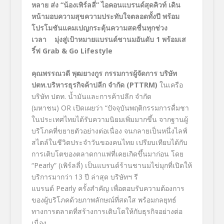
หลาย ส่ง “น้องเพิร์ลลี่” ไอคอนแบรนด์สุดคิวท์ เดิน
หน้ามอบความสุขความประทับใจตลอดทั้งปี พร้อม
โปรโมชันแคมเปญกระตุ้นความสดชื่นทุกช่วง
เวลา มุ่งสู่เป้าหมายแบรนด์ชานมอันดับ
1
พร้อมเส
ริ์ฟ
Grab & Go Lifestyle
คุณพรรณวดี พุฒยางกูร กรรมการผู้จัดการ บริษัท
ปตท.บริหารธุรกิจค้าปลีก จำกัด (
PTTRM)
ในเครือ
บริษัท ปตท. น้ำมันและการค้าปลีก จำกัด
(มหาชน) OR เปิดเผยว่า “ปัจจุบันพฤติกรรมการดื่มชา
ในประเทศไทยได้รับความนิยมเพิ่มมากขึ้น จากฐานผู้
บริโภคที่ขยายตัวอย่างต่อเนื่อง จนกลายเป็นหนึ่งไลฟ์
สไตล์ในชีวิตประจำวันของคนไทย เปรียบเทียบได้กับ
การเติบโตของตลาดกาแฟที่เคยเกิดขึ้นมาก่อน โดย
“Pearly” (เพิร์ลลี่) เป็นแบรนด์ร้านชานมไข่มุกที่เปิดให้
บริการมากว่า 13 ปี ล่าสุด บริษัทฯ รี
แบรนด์ Pearly ครั้งสำคัญ เพื่อตอบรับความต้องการ
ของผู้บริโภคด้วยภาพลักษณ์ที่สดใส พร้อมกลยุทธ์
ทางการตลาดที่สร้างการเติบโตให้กับธุรกิจอย่างต่อ
เนื่อง