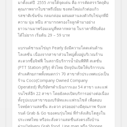
มาตั้งแต่ปี 2555 ภายใต้จุดเด่น คือ การคัดสรรวัตถุดิบ
คุณภาพจากใบชาพรีเมี่ยม ชงสดใหม่แก้วต่อแก้ว
รสชาติเข้มข้น กลมกล่อม ผสมผสานลงตัวกับไข่มุกที่มี
ความ นุ่ม หนึบ สามารถครองใจลูกค้ามาอย่าง
ยาวนานมาพร้อมเมนูที่หลากหลาย ในราคาที่จับต้อง
ได้ไม่ยาก เริ่มต้น 29 – 59 บาท
แบรนด์ชานมไข่มุก Pearly ยังมีความโดดเด่นด้าน
โลเคชั่น เนื่องจากสาขาส่วนใหญ่ตั้งอยู่บริเวณร้าน
สะดวกซื้อจิฟฟี่ ในสถานีบริการน้ำมันพีทีที สเตชั่น
(PTT Station-Jiffy) ทั่วไทย ปัจจุบันเปิดให้บริการบน
ทำเลศักยภาพทั้งหมดกว่า 70 สาขาทั่วประเทศแบ่งเป็น
ร้าน Coco(Company Owned Company
Operated) ที่บริษัทฯดำเนินการเอง 54 สาขา และแฟ
รนไชส์อีก 22 สาขา โดยยังคงเปิดบริการอย่างต่อเนื่อง
ทั้งรูปแบบสาขาของบริษัทและแฟรนไชส์ เพื่อตอบ
โจทย์ความสดชื่น สะดวก อร่อยอย่างมีคุณภาพ รับเท
รนด์ Grab & Go ของคนรุ่นใหม่ ที่กำลังเติบโตสูงใน
ประเทศไทย หรือจะสั่งความสดชื่นส่งตรงถึงบ้าน
ผ่านDelivery Grab food, Line man หรือ Shopee