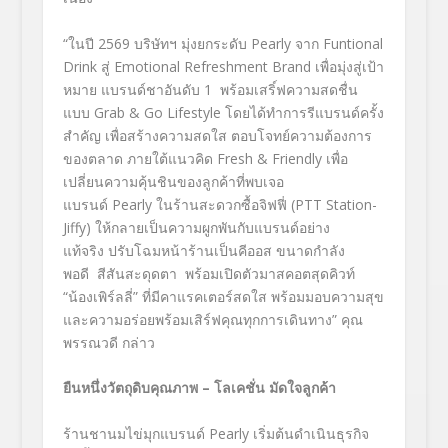
“ในปี 2569 บริษัทฯ มุ่งยกระดับ Pearly จาก Funtional
Drink สู่ Emotional Refreshment Brand เพื่อมุ่งสู่เป้า
หมาย แบรนด์ชาอันดับ 1 พร้อมเสริ์ฟความสดชื่น
แบบ Grab & Go Lifestyle โดยได้ทำการรีแบรนด์ครั้ง
สำคัญ เพื่อสร้างความสดใส ตอบโจทย์ความต้องการ
ของตลาด ภายใต้แนวคิด Fresh & Friendly เพื่อ
เปลี่ยนความคุ้นชินของลูกค้าที่พบเจอ
แบรนด์ Pearly ในร้านสะดวกซื้อจิฟฟี่ (PTT Station-
Jiffy) ให้กลายเป็นความผูกพันกับแบรนด์อย่าง
แท้จริง ปรับโฉมหน้าร้านเป็นคีออส ขนาดกำลัง
พอดี สีสันสะดุดตา พร้อมเปิดตัวมาสคอตสุดคิวท์
“น้องเพิร์ลลี่” ที่มีคาแรคเตอร์สดใส พร้อมมอบความสุข
และความอร่อยพร้อมเสิร์ฟคุณทุกการเดินทาง” คุณ
พรรณวดี กล่าว
ยืนหนึ่งวัตถุดิบคุณภาพ – โลเคชั่น มัดใจลูกค้า
ร้านชานมไข่มุกแบรนด์ Pearly เริ่มต้นดำเนินธุรกิจ