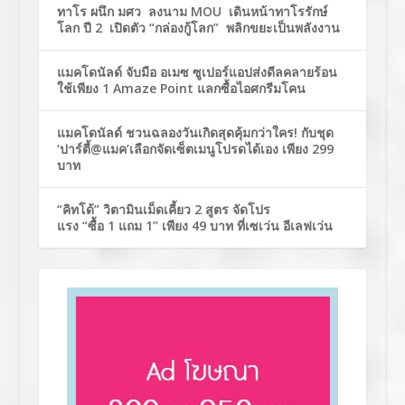
ทาโร ผนึก มศว ลงนาม MOU เดินหน้าทาโรรักษ์
โลก ปี 2 เปิดตัว “กล่องกู้โลก” พลิกขยะเป็นพลังงาน
แมคโดนัลด์ จับมือ อเมซ ซูเปอร์แอปส่งดีลคลายร้อน
ใช้เพียง 1 Amaze Point แลกซื้อไอศกรีมโคน
แมคโดนัลด์ ชวนฉลองวันเกิดสุดคุ้มกว่าใคร! กับชุด
‘ปาร์ตี้@แมค’เลือกจัดเซ็ตเมนูโปรดได้เอง เพียง 299
บาท
“คิทโด้” วิตามินเม็ดเคี้ยว 2 สูตร จัดโปร
แรง “ซื้อ 1 แถม 1” เพียง 49 บาท ที่เซเว่น อีเลฟเว่น