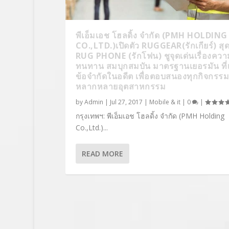
พีเอ็มเอช โฮลดิ้ง จำกัด (PMH HOLDING
CO.,LTD.)เปิดตัว RUGGEAR(รักเกียร์) ส
RUG PHONE (รักโฟน) ชูจุดเด่นเรื่องควา
ทนทาน สมบุกสมบัน มาตรฐานเยอรมัน ที่เ
ข้อจำกัดในอดีต เพื่อตอบสนองทุกกิจกรร
หลากหลายอุตสาหกรรม
by
Admin
|
Jul 27, 2017
|
Mobile & it
|
0
|
กรุงเทพฯ: พีเอ็มเอช โฮลดิ้ง จำกัด (PMH Holding
Co.,Ltd.)...
READ MORE