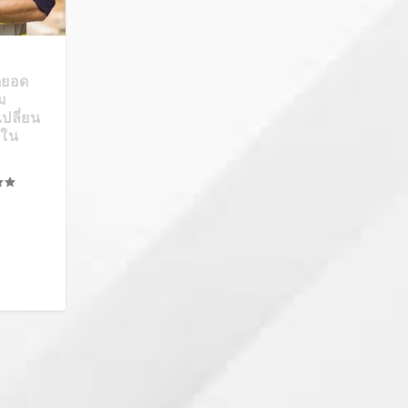
ุดยอด
ม
ปลี่ยน
มใน