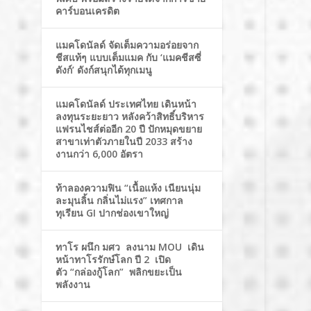
คาร์บอนเครดิต
แมคโดนัลด์ จัดเต็มความอร่อยจาก
ชีสแท้ๆ แบบเต็มแมค กับ ‘แมคชีสซี่
ดังก์’ ดังก์สนุกได้ทุกเมนู
แมคโดนัลด์ ประเทศไทย เดินหน้า
ลงทุนระยะยาว หลังคว้าสิทธิ์บริหาร
แฟรนไชส์ต่ออีก 20 ปี ปักหมุดขยาย
สาขาเท่าตัวภายในปี 2033 สร้าง
งานกว่า 6,000 อัตรา
ท้าลองความฟิน “เนื้อแห้ง เนียนนุ่ม
ละมุนลิ้น กลิ่นไม่แรง” เทศกาล
ทุเรียน GI ปากช่องเขาใหญ่
ทาโร ผนึก มศว ลงนาม MOU เดิน
หน้าทาโรรักษ์โลก ปี 2 เปิด
ตัว “กล่องกู้โลก” พลิกขยะเป็น
พลังงาน