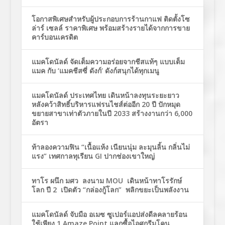
โอกาสพิเศษสำหรับผู้ประกอบการร้านกาแฟ ติดตั้งโซ
ล่าร์ เซลล์ ราคาพิเศษ พร้อมสร้างรายได้จากการขาย
คาร์บอนเครดิต
แมคโดนัลด์ จัดเต็มความอร่อยจากชีสแท้ๆ แบบเต็ม
แมค กับ ‘แมคชีสซี่ ดังก์’ ดังก์สนุกได้ทุกเมนู
แมคโดนัลด์ ประเทศไทย เดินหน้าลงทุนระยะยาว
หลังคว้าสิทธิ์บริหารแฟรนไชส์ต่ออีก 20 ปี ปักหมุด
ขยายสาขาเท่าตัวภายในปี 2033 สร้างงานกว่า 6,000
อัตรา
ท้าลองความฟิน “เนื้อแห้ง เนียนนุ่ม ละมุนลิ้น กลิ่นไม่
แรง” เทศกาลทุเรียน GI ปากช่องเขาใหญ่
ทาโร ผนึก มศว ลงนาม MOU เดินหน้าทาโรรักษ์
โลก ปี 2 เปิดตัว “กล่องกู้โลก” พลิกขยะเป็นพลังงาน
แมคโดนัลด์ จับมือ อเมซ ซูเปอร์แอปส่งดีลคลายร้อน
ใช้เพียง 1 Amaze Point แลกซื้อไอศกรีมโคน