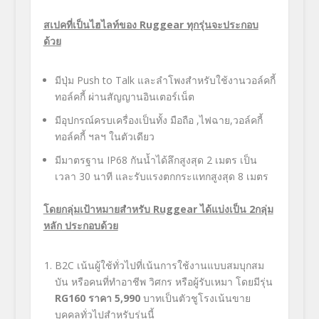
สเปคที่เป็นไฮไลท์ของ
Ruggear ทุกรุ่นจะประกอบ
ด้วย
มีปุ่ม Push to Talk และลำโพงสำหรับใช้งานวอล์คกี้
ทอล์คกี้ ผ่านสัญญานอินเตอร์เน็ต
มีอุปกรณ์ครบเครื่องเป็นทั้ง มือถือ ,ไฟฉาย,วอล์คกี้
ทอล์คกี้ ฯลฯ ในตัวเดียว
มีมาตรฐาน IP68 กันน้ำได้ลึกสูงสุด 2 เมตร เป็น
เวลา 30 นาที และรับแรงตกกระแทกสูงสุด 8 เมตร
โดยกลุ่มเป้าหมายสำหรับ
Ruggear ได้แบ่งเป็น 2กลุ่ม
หลัก ประกอบด้วย
B2C เน้นผู้ใช้ทั่วไปที่เน้นการใช้งานแบบสมบุกสม
บัน หรือคนที่ทำอาชีพ วิศกร หรือผู้รับเหมา โดยมีรุ่น
RG160 ราคา 5,990
บาทเป็นตัวชูโรงเน้นขาย
บุคคลทั่วไปสำหรับรุ่นนี้