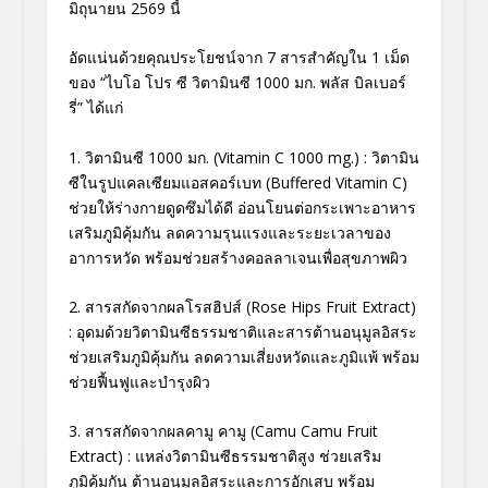
มิถุนายน 2569 นี้
อัดแน่นด้วยคุณประโยชน์จาก 7 สารสำคัญใน 1 เม็ด
ของ “ไบโอ โปร ซี วิตามินซี 1000 มก. พลัส บิลเบอร์
รี่” ได้แก่
1. วิตามินซี 1000 มก. (Vitamin C 1000 mg.) : วิตามิน
ซีในรูปแคลเซียมแอสคอร์เบท (Buffered Vitamin C)
ช่วยให้ร่างกายดูดซึมได้ดี อ่อนโยนต่อกระเพาะอาหาร
เสริมภูมิคุ้มกัน ลดความรุนแรงและระยะเวลาของ
อาการหวัด พร้อมช่วยสร้างคอลลาเจนเพื่อสุขภาพผิว
2. สารสกัดจากผลโรสฮิปส์ (Rose Hips Fruit Extract)
: อุดมด้วยวิตามินซีธรรมชาติและสารต้านอนุมูลอิสระ
ช่วยเสริมภูมิคุ้มกัน ลดความเสี่ยงหวัดและภูมิแพ้ พร้อม
ช่วยฟื้นฟูและบำรุงผิว
3. สารสกัดจากผลคามู คามู (Camu Camu Fruit
Extract) : แหล่งวิตามินซีธรรมชาติสูง ช่วยเสริม
ภูมิคุ้มกัน ต้านอนุมูลอิสระและการอักเสบ พร้อม