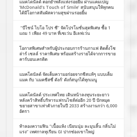
แมคโดนัลด์ ตอกย้ำพลังแห่งรอยยิ้ม ผ่านแคมเปญ
‘McDonald’s Touch of Smile’ สนับสนุนให้ทุกคน
ได้มีโอกาสสัมผัสความสุขผ่านรอยยิ้ม
“บีไชน์ ไบโอ โปร ซี” จัดโปรโมชั่นสุดพิเศษ ซื้อ 1
แถม 1 เพียง 49 บาท ที่เซเว่น อีเลฟเว่น
โอกาสพิเศษสำหรับผู้ประกอบการร้านกาแฟ ติดตั้งโซ
ล่าร์ เซลล์ ราคาพิเศษ พร้อมสร้างรายได้จากการขาย
คาร์บอนเครดิต
แมคโดนัลด์ จัดเต็มความอร่อยจากชีสแท้ๆ แบบเต็ม
แมค กับ ‘แมคชีสซี่ ดังก์’ ดังก์สนุกได้ทุกเมนู
แมคโดนัลด์ ประเทศไทย เดินหน้าลงทุนระยะยาว
หลังคว้าสิทธิ์บริหารแฟรนไชส์ต่ออีก 20 ปี ปักหมุด
ขยายสาขาเท่าตัวภายในปี 2033 สร้างงานกว่า 6,000
อัตรา
ท้าลองความฟิน “เนื้อแห้ง เนียนนุ่ม ละมุนลิ้น กลิ่นไม่
แรง” เทศกาลทุเรียน GI ปากช่องเขาใหญ่