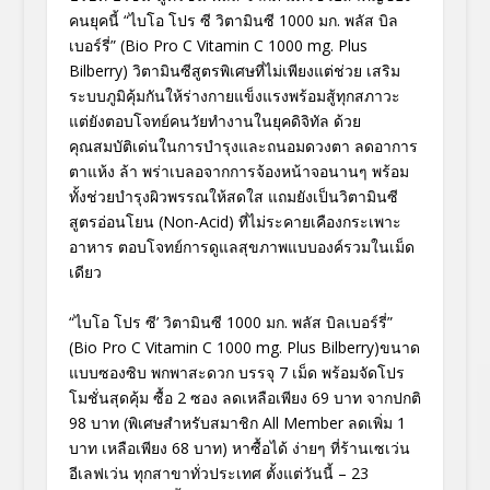
คนยุคนี้ “ไบโอ โปร ซี วิตามินซี 1000 มก. พลัส บิล
เบอร์รี่” (Bio Pro C Vitamin C 1000 mg. Plus
Bilberry) วิตามินซีสูตรพิเศษที่ไม่เพียงแต่ช่วย เสริม
ระบบภูมิคุ้มกันให้ร่างกายแข็งแรงพร้อมสู้ทุกสภาวะ
แต่ยังตอบโจทย์คนวัยทำงานในยุคดิจิทัล ด้วย
คุณสมบัติเด่นในการบำรุงและถนอมดวงตา ลดอาการ
ตาแห้ง ล้า พร่าเบลอจากการจ้องหน้าจอนานๆ พร้อม
ทั้งช่วยบำรุงผิวพรรณให้สดใส แถมยังเป็นวิตามินซี
สูตรอ่อนโยน (Non-Acid) ที่ไม่ระคายเคืองกระเพาะ
อาหาร ตอบโจทย์การดูแลสุขภาพแบบองค์รวมในเม็ด
เดียว
“ไบโอ โปร ซี’ วิตามินซี 1000 มก. พลัส บิลเบอร์รี่”
(Bio Pro C Vitamin C 1000 mg. Plus Bilberry)ขนาด
แบบซองซิบ พกพาสะดวก บรรจุ 7 เม็ด พร้อมจัดโปร
โมชั่นสุดคุ้ม ซื้อ 2 ซอง ลดเหลือเพียง 69 บาท จากปกติ
98 บาท (พิเศษสำหรับสมาชิก All Member ลดเพิ่ม 1
บาท เหลือเพียง 68 บาท) หาซื้อได้ ง่ายๆ ที่ร้านเซเว่น
อีเลฟเว่น ทุกสาขาทั่วประเทศ ตั้งแต่วันนี้ – 23